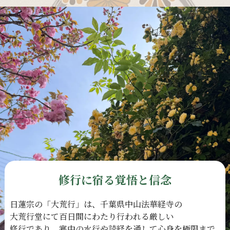
修行に宿る覚悟と信念
日蓮宗の
「大荒行」は、
千葉県中山法華経寺の
大荒行堂にて
百日間に
わたり
行われる
厳しい
修行であり、
寒中の
水行や
読経を
通して
心身を
極限まで