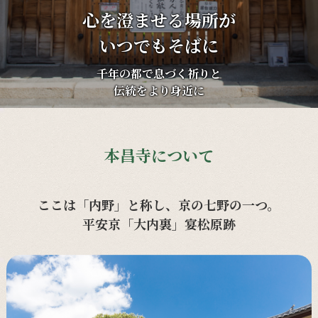
心を澄ませる場所が
いつでもそばに
千年の都で息づく祈りと
伝統をより身近に
本昌寺について
ここは「内野」と称し、京の七野の一つ。
平安京「大内裏」宴松原跡