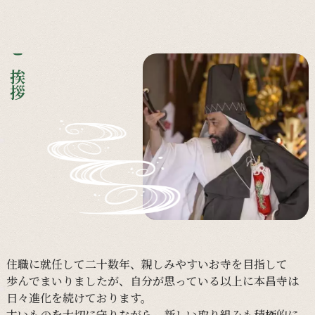
ご挨拶
住職に
就任して
二十数年、
親しみやすい
お寺を
目指して
歩んで
まいりましたが、
自分が
思っている以上に
本昌寺は
日々進化を
続けております。
古い
ものを
大切に
守りながら、
新しい
取り組みも
積極的に