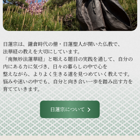
日蓮宗は、
鎌倉時代の
僧・
日蓮聖人が
開いた
仏教で、
法華経の
教えを
大切に
しています。
「南無妙法蓮華経」と
唱える
題目の
実践を
通して、
自分の
内に
ある
力に
気づき、
日々の
暮らしの
中で
心を
整えながら、
より
よく
生きる
道を
見つめていく
教えです。
悩みや
迷いの
中でも、
自分と
向き合い
一歩を
踏み出す力を
育てていきます。
日蓮宗について