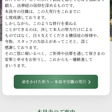
鍛え、
法華経の
信仰を
深める
ものです。
本昌寺の
住職は、
この
大荒行を
これまでに
七度成満しております。
しかしながら、
このような
修行を
重ねる
ことができるのは、
決して本人の
努力だけに
よる
ものではなく、
日々
支えてくださる
檀信徒の
皆様や、
寺族、
スタッフの
力添えが
あってこそと、
深く
感謝しております。
その
ご恩に
報いるべく、
ご祈祷や
法要を
通して
皆さまの
安寧と
幸せを
お祈りし、
これからも
一層
精進して
まいります。
命をかけた祈り— 本昌寺住職の荒行
本昌寺のご案内