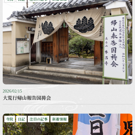
2026/02/15
大荒行帰山報告国祷会
寺院
日記
注目の記事
新着情報