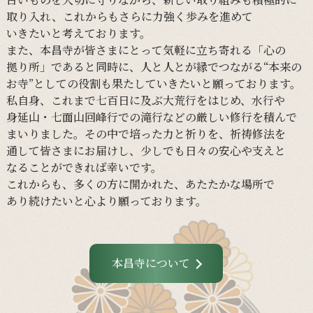
取り入れ、
これからも
さらに
力強く
歩みを
進めて
いきたいと
考えております。
また、
本昌寺が
皆さまに
とって
気軽に
立ち寄れる
「心の
拠り所」であると
同時に、
人と
人とが
縁で
つながる
“本来の
お寺”と
しての
役割も
果たしていきたいと
願っております。
私自身、
これまで
七百日に
及ぶ大荒行を
はじめ、
水行や
身延山・
七面山回峰行での
滝行などの
厳しい
修行を
積んで
まいりました。
その
中で
培った
力と
祈りを、
祈祷修法を
通して
皆さまに
お届けし、
少しでも
日々の
安心や
支えと
なる
ことができれば
幸いです。
これからも、
多くの
方に
開かれた、
あたたかな
場所で
あり続けたいと
心より
願っております。
本昌寺について