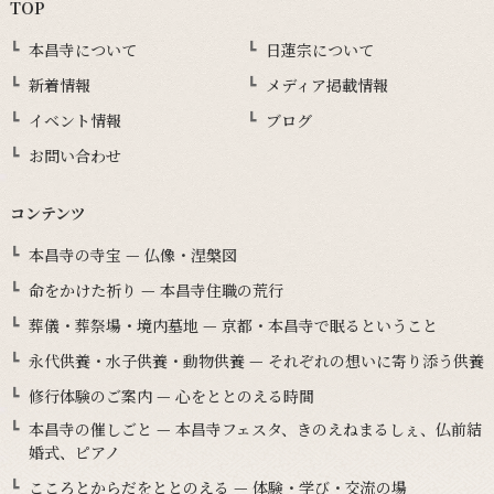
TOP
本昌寺について
日蓮宗について
新着情報
メディア掲載情報
イベント情報
ブログ
お問い合わせ
コンテンツ
本昌寺の寺宝 — 仏像・涅槃図
命をかけた祈り — 本昌寺住職の荒行
葬儀・葬祭場・境内墓地 — 京都・本昌寺で眠るということ
永代供養・水子供養・動物供養 — それぞれの想いに寄り添う供養
修行体験のご案内 — 心をととのえる時間
本昌寺の催しごと — 本昌寺フェスタ、きのえねまるしぇ、仏前結
婚式、ピアノ
こころとからだをととのえる — 体験・学び・交流の場