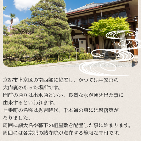
京都市上京区の
南西部に
位置し、
かつては
平安京の
大内裏の
あった
場所です。
門前の
通りは
出水通と
いい、
良質な
水が
湧き出た
事に
由来すると
いわれます。
七番町の
名称は
秀吉時代、
千本通の
東には
聚落第が
ありました。
周囲に
諸大名や
幕下の
組屋敷を
配置した
事に
始まります。
周囲には
各宗派の
諸寺院が
点在する
静寂な
寺町です。