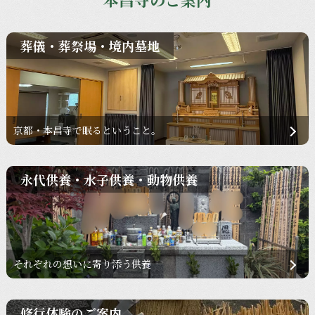
葬儀・葬祭場・境内墓地
京都・本昌寺で眠るということ。
永代供養・水子供養・動物供養
それぞれの想いに寄り添う供養
修行体験のご案内