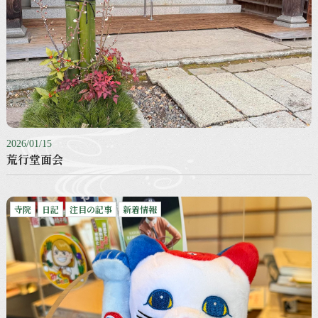
2026/01/15
荒行堂面会
寺院
日記
注目の記事
新着情報