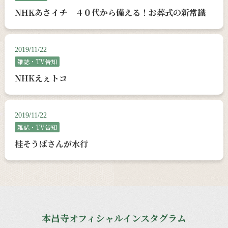
NHKあさイチ ４０代から備える！お葬式の新常識
2019/11/22
雑誌・TV告知
NHKえぇトコ
2019/11/22
雑誌・TV告知
桂そうばさんが水行
本昌寺オフィシャルインスタグラム