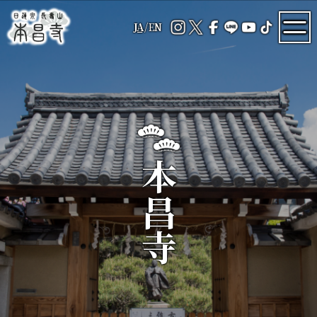
JA
/
EN
本昌寺