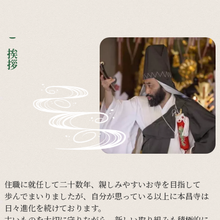
ご挨拶
住職に
就任して
二十数年、
親しみやすい
お寺を
目指して
歩んで
まいりましたが、
自分が
思っている以上に
本昌寺は
日々進化を
続けております。
古い
ものを
大切に
守りながら、
新しい
取り組みも
積極的に