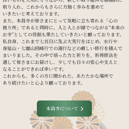
取り入れ、
これからも
さらに
力強く
歩みを
進めて
いきたいと
考えております。
また、
本昌寺が
皆さまに
とって
気軽に
立ち寄れる
「心の
拠り所」であると
同時に、
人と
人とが
縁で
つながる
“本来の
お寺”と
しての
役割も
果たしていきたいと
願っております。
私自身、
これまで
七百日に
及ぶ大荒行を
はじめ、
水行や
身延山・
七面山回峰行での
滝行などの
厳しい
修行を
積んで
まいりました。
その
中で
培った
力と
祈りを、
祈祷修法を
通して
皆さまに
お届けし、
少しでも
日々の
安心や
支えと
なる
ことができれば
幸いです。
これからも、
多くの
方に
開かれた、
あたたかな
場所で
あり続けたいと
心より
願っております。
本昌寺について