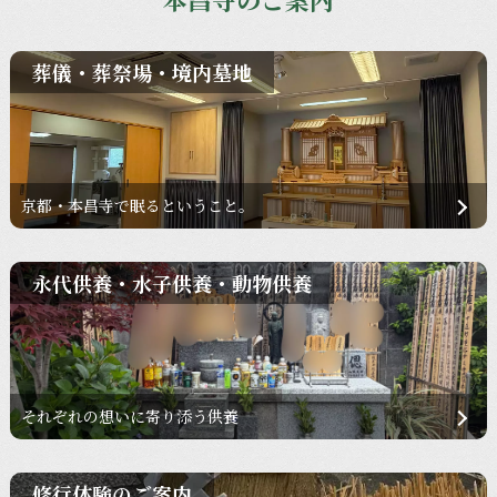
葬儀・葬祭場・境内墓地
京都・本昌寺で眠るということ。
永代供養・水子供養・動物供養
それぞれの想いに寄り添う供養
修行体験のご案内