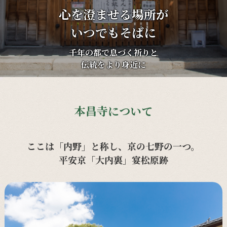
心を澄ませる場所が
いつでもそばに
千年の都で息づく祈りと
伝統をより身近に
本昌寺について
ここは「内野」と称し、京の七野の一つ。
平安京「大内裏」宴松原跡