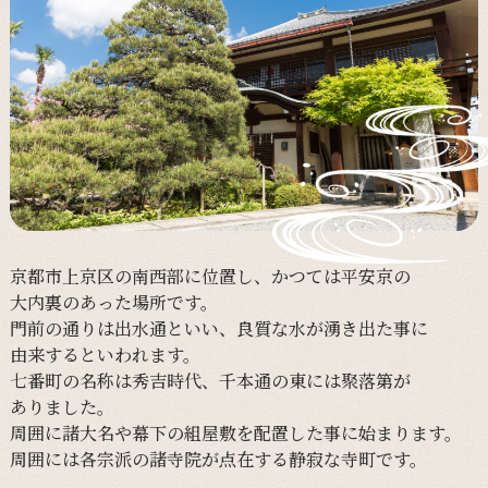
京都市上京区の
南西部に
位置し、
かつては
平安京の
大内裏の
あった
場所です。
門前の
通りは
出水通と
いい、
良質な
水が
湧き出た
事に
由来すると
いわれます。
七番町の
名称は
秀吉時代、
千本通の
東には
聚落第が
ありました。
周囲に
諸大名や
幕下の
組屋敷を
配置した
事に
始まります。
周囲には
各宗派の
諸寺院が
点在する
静寂な
寺町です。