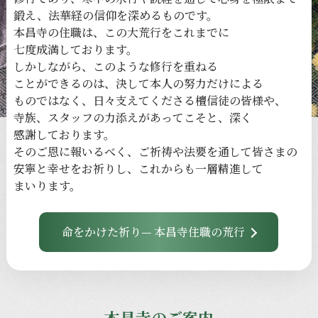
鍛え、
法華経の
信仰を
深める
ものです。
本昌寺の
住職は、
この
大荒行を
これまでに
七度成満しております。
しかしながら、
このような
修行を
重ねる
ことができるのは、
決して本人の
努力だけに
よる
ものではなく、
日々
支えてくださる
檀信徒の
皆様や、
寺族、
スタッフの
力添えが
あってこそと、
深く
感謝しております。
その
ご恩に
報いるべく、
ご祈祷や
法要を
通して
皆さまの
安寧と
幸せを
お祈りし、
これからも
一層
精進して
まいります。
命をかけた祈り— 本昌寺住職の荒行
本昌寺のご案内