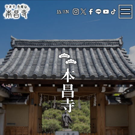
JA
/
EN
本昌寺