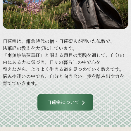
日蓮宗は、
鎌倉時代の
僧・
日蓮聖人が
開いた
仏教で、
法華経の
教えを
大切に
しています。
「南無妙法蓮華経」と
唱える
題目の
実践を
通して、
自分の
内に
ある
力に
気づき、
日々の
暮らしの
中で
心を
整えながら、
より
よく
生きる
道を
見つめていく
教えです。
悩みや
迷いの
中でも、
自分と
向き合い
一歩を
踏み出す力を
育てていきます。
日蓮宗について