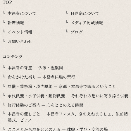
TOP
本昌寺について
日蓮宗について
新着情報
メディア掲載情報
イベント情報
ブログ
お問い合わせ
コンテンツ
本昌寺の寺宝 — 仏像・涅槃図
命をかけた祈り — 本昌寺住職の荒行
葬儀・葬祭場・境内墓地 — 京都・本昌寺で眠るということ
永代供養・水子供養・動物供養 — それぞれの想いに寄り添う供養
修行体験のご案内 — 心をととのえる時間
本昌寺の催しごと — 本昌寺フェスタ、きのえねまるしぇ、仏前結
婚式、ピアノ
こころとからだをととのえる — 体験・学び・交流の場