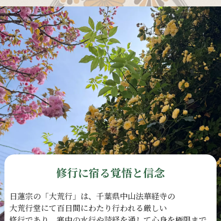
修行に宿る覚悟と信念
日蓮宗の
「大荒行」は、
千葉県中山法華経寺の
大荒行堂にて
百日間に
わたり
行われる
厳しい
修行であり、
寒中の
水行や
読経を
通して
心身を
極限まで