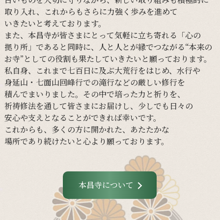
取り入れ、
これからも
さらに
力強く
歩みを
進めて
いきたいと
考えて
おります。
また、
本昌寺が
皆さまに
とって
気軽に
立ち寄れる
「心の
拠り所」であると
同時に、
人と
人とが
縁で
つながる
“本来の
お寺”と
しての
役割も
果たしていきたいと
願って
おります。
私自身、
これまで
七百日に
及ぶ大荒行を
はじめ、
水行や
身延山・
七面山回峰行での
滝行などの
厳しい
修行を
積んでまいりました。
その
中で
培った
力と
祈りを、
祈祷修法を
通して
皆さまに
お届けし、
少し
でも
日々の
安心や
支えと
なる
ことができれば
幸いです。
これからも、
多くの
方に
開かれた、
あたたかな
場所であり続けたいと
心より
願って
おります。
本昌寺について