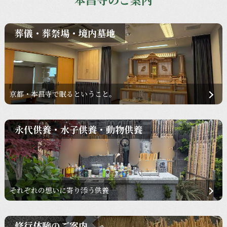
葬儀・葬祭場・境内墓地
京都・本昌寺で眠るということ。
永代供養・水子供養・動物供養
それぞれの想いに寄り添う供養
修行体験のご案内