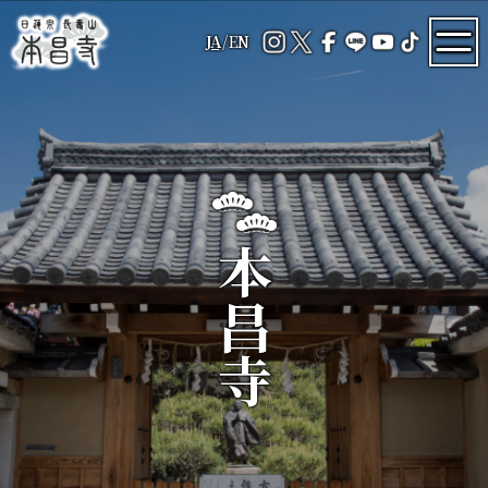
JA
/
EN
本昌寺