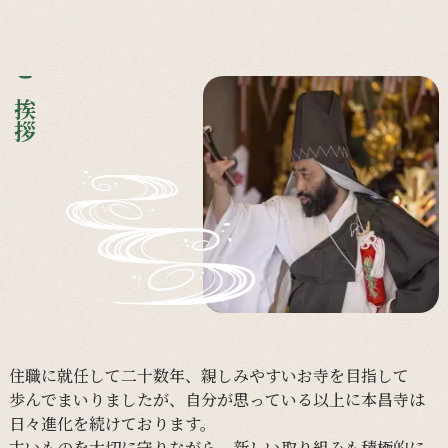
ご挨拶
住職に
就任して
二十数年、
親しみやすい
お寺を
目指して
歩んで
まいりましたが、
自分が
思っている
以上に
本昌寺は
日々
進化を
続けて
おります。
古い
ものを
大切に
守りながら、
新しい
取り組みも
積極的に