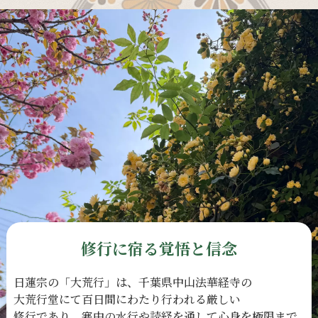
修行に宿る覚悟と信念
日蓮宗の
「大荒行」は、
千葉県中山法華経寺の
大荒行堂にて
百日間に
わたり
行われる
厳しい
修行であり、
寒中の
水行や
読経を
通して
心身を
極限まで