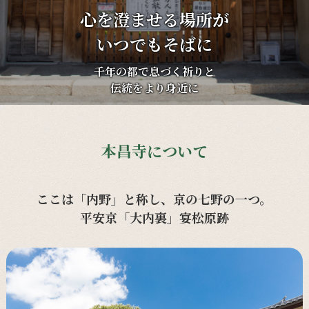
心を澄ませる場所が
いつでもそばに
千年の都で息づく祈りと
伝統をより身近に
本昌寺について
ここは「内野」と称し、京の七野の一つ。
平安京「大内裏」宴松原跡