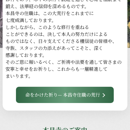
鍛え、
法華経の
信仰を
深める
ものです。
本昌寺の
住職は、
この
大荒行を
これまでに
七度成満しております。
しかしながら、
このような
修行を
重ねる
ことができるのは、
決して
本人の
努力だけに
よる
ものではなく、
日々
支えてくださる
檀信徒の
皆様や、
寺族、
スタッフの
力添えが
あってこそと、
深く
感謝しております。
その
ご恩に
報いるべく、
ご祈祷や
法要を
通して
皆さまの
安寧と
幸せを
お祈りし、
これからも
一層
精進して
まいります。
命をかけた祈り— 本昌寺住職の荒行
本昌寺のご案内