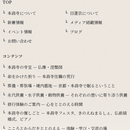
TOP
本昌寺について
日蓮宗について
新着情報
メディア掲載情報
イベント情報
ブログ
お問い合わせ
コンテンツ
本昌寺の寺宝 — 仏像・涅槃図
命をかけた祈り — 本昌寺住職の荒行
葬儀・葬祭場・境内墓地 — 京都・本昌寺で眠るということ
永代供養・水子供養・動物供養 — それぞれの想いに寄り添う供養
修行体験のご案内 — 心をととのえる時間
本昌寺の催しごと — 本昌寺フェスタ、きのえねまるしぇ、仏前結
婚式、ピアノ
こころとからだをととのえる — 体験・学び・交流の場