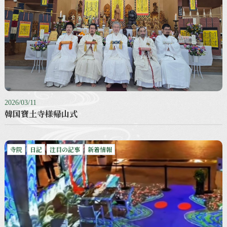
2026/03/11
韓国寶土寺様帰山式
寺院
日記
注目の記事
新着情報