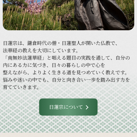
日蓮宗は、
鎌倉時代の
僧・日蓮聖人が
開いた
仏教で、
法華経の
教えを
大切に
しています。
「南無妙法蓮華経」と
唱える
題目の
実践を
通して、
自分の
内に
ある
力に
気づき、
日々の
暮らしの
中で
心を
整えながら、
より
よく
生きる
道を
見つめていく
教えです。
悩みや
迷いの
中でも、
自分と
向き合い
一歩を
踏み出す力を
育てていきます。
日蓮宗について