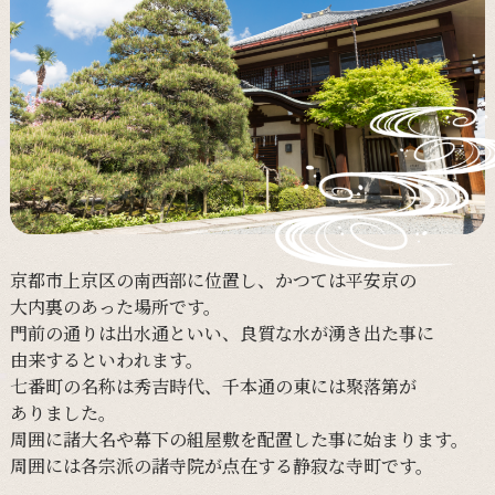
京都市上京区の
南西部に
位置し、
かつては
平安京の
大内裏の
あった
場所です。
門前の
通りは
出水通と
いい、
良質な
水が
湧き出た事に
由来すると
いわれます。
七番町の
名称は
秀吉時代、
千本通の
東には
聚落第が
ありました。
周囲に
諸大名や
幕下の
組屋敷を
配置した事に
始まります。
周囲には
各宗派の
諸寺院が
点在する
静寂な
寺町です。