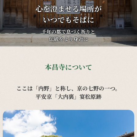
心を澄ませる場所が
いつでもそばに
千年の都で息づく祈りと
伝統をより身近に
本昌寺について
ここは「内野」と称し、京の七野の一つ。
平安京「大内裏」宴松原跡