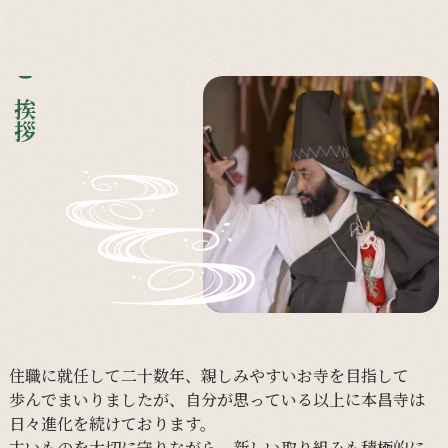
ご挨拶
住職に
就任して
二十数年、
親しみやすい
お寺を
目指して
歩んで
まいりましたが、
自分が
思っている
以上に
本昌寺は
日々
進化を
続けて
おります。
古い
ものを
大切に
守りながら、
新しい
取り組みも
積極的に