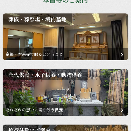
葬儀・葬祭場・境内墓地
京都・本昌寺で眠るということ。
永代供養・水子供養・動物供養
それぞれの想いに寄り添う供養
修行体験のご案内