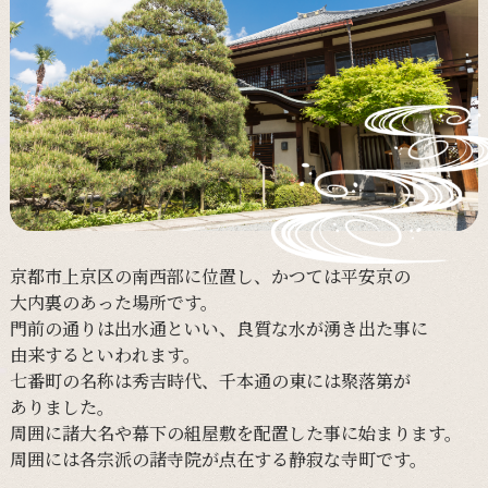
京都市上京区の
南西部に
位置し、
かつては
平安京の
大内裏の
あった
場所です。
門前の
通りは
出水通と
いい、
良質な
水が
湧き出た事に
由来すると
いわれます。
七番町の
名称は
秀吉時代、
千本通の
東には
聚落第が
ありました。
周囲に
諸大名や
幕下の
組屋敷を
配置した事に
始まります。
周囲には
各宗派の
諸寺院が
点在する
静寂な
寺町です。