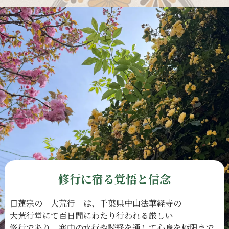
修行に宿る覚悟と信念
日蓮宗の
「大荒行」は、
千葉県中山法華経寺の
大荒行堂にて
百日間に
わたり
行われる
厳しい
修行であり、
寒中の
水行や
読経を
通して
心身を
極限まで