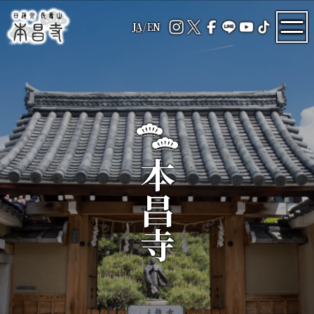
JA
/
EN
本昌寺