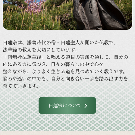
日蓮宗は、
鎌倉時代の
僧・日蓮聖人が
開いた
仏教で、
法華経の
教えを
大切に
しています。
「南無妙法蓮華経」と
唱える
題目の
実践を
通して、
自分の
内に
ある
力に
気づき、
日々の
暮らしの
中で
心を
整えながら、
より
よく
生きる
道を
見つめていく
教えです。
悩みや
迷いの
中でも、
自分と
向き合い
一歩を
踏み出す力を
育てていきます。
日蓮宗について