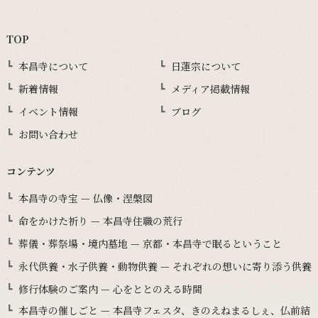
TOP
本昌寺について
日蓮宗について
新着情報
メディア掲載情報
イベント情報
ブログ
お問い合わせ
コンテンツ
本昌寺の寺宝 — 仏像・涅槃図
命をかけた祈り — 本昌寺住職の荒行
葬儀・葬祭場・境内墓地 — 京都・本昌寺で眠るということ
永代供養・水子供養・動物供養 — それぞれの想いに寄り添う供養
修行体験のご案内 — 心をととのえる時間
本昌寺の催しごと — 本昌寺フェスタ、きのえねまるしぇ、仏前結