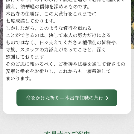
鍛え、
法華経の
信仰を
深める
ものです。
本昌寺の
住職は、
この
大荒行を
これまでに
七度成満しております。
しかしながら、
このような
修行を
重ねる
ことができるのは、
決して
本人の
努力だけに
よる
ものではなく、
日々
支えてくださる
檀信徒の
皆様や、
寺族、
スタッフの
力添えが
あってこそと、
深く
感謝しております。
その
ご恩に
報いるべく、
ご祈祷や
法要を
通して
皆さまの
安寧と
幸せを
お祈りし、
これからも
一層
精進して
まいります。
命をかけた祈り— 本昌寺住職の荒行
本昌寺のご案内