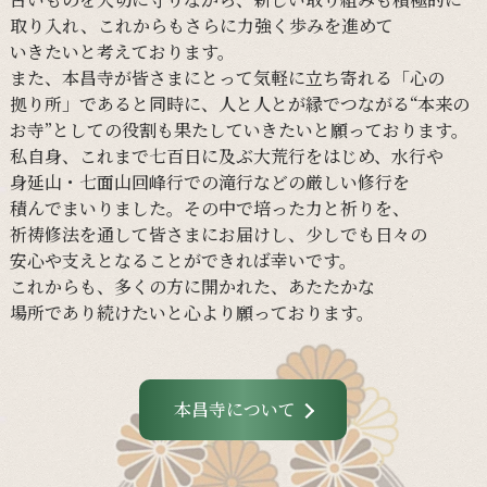
取り入れ、
これからも
さらに
力強く
歩みを
進めて
いきたいと
考えて
おります。
また、
本昌寺が
皆さまに
とって
気軽に
立ち寄れる
「心の
拠り所」であると
同時に、
人と
人とが
縁で
つながる
“本来の
お寺”と
しての
役割も
果たしていきたいと
願って
おります。
私自身、
これまで
七百日に
及ぶ大荒行を
はじめ、
水行や
身延山・
七面山回峰行での
滝行などの
厳しい
修行を
積んでまいりました。
その
中で
培った
力と
祈りを、
祈祷修法を
通して
皆さまに
お届けし、
少し
でも
日々の
安心や
支えと
なる
ことができれば
幸いです。
これからも、
多くの
方に
開かれた、
あたたかな
場所であり続けたいと
心より
願って
おります。
本昌寺について