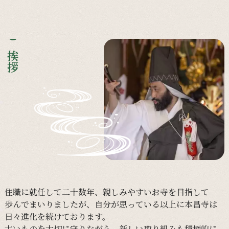
ご挨拶
住職に
就任して
二十数年、
親しみやすい
お寺を
目指して
歩んで
まいりましたが、
自分が
思っている
以上に
本昌寺は
日々
進化を
続けて
おります。
古い
ものを
大切に
守りながら、
新しい
取り組みも
積極的に