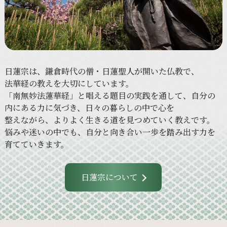
日蓮宗は、
鎌倉時代の
僧・日蓮聖人が
開いた
仏教で、
法華経の
教えを
大切に
しています。
「南無妙法蓮華経」と
唱える
題目の
実践を
通して、
自分の
内に
ある
力に
気づき、
日々の
暮らしの
中で
心を
整えながら、
より
よく
生きる
道を
見つめていく
教えです。
悩みや
迷いの
中でも、
自分と
向き合い
一歩を
踏み出す力を
育てていきます。
日蓮宗について