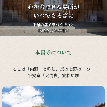
心を澄ませる場所が
いつでもそばに
千年の都で息づく祈りと
伝統をより身近に
本昌寺について
ここは「内野」と称し、京の七野の一つ。
平安京「大内裏」宴松原跡