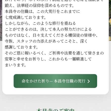
鍛え、
法華経の
信仰を
深める
ものです。
本昌寺の
住職は、
この
大荒行を
これまでに
七度成満しております。
しかしながら、
このような
修行を
重ねる
ことができるのは、
決して
本人の
努力だけに
よる
ものではなく、
日々
支えてくださる
檀信徒の
皆様や、
寺族、
スタッフの
力添えが
あってこそと、
深く
感謝しております。
その
ご恩に
報いるべく、
ご祈祷や
法要を
通して
皆さまの
安寧と
幸せを
お祈りし、
これからも
一層
精進して
まいります。
命をかけた祈り— 本昌寺住職の荒行
本昌寺のご案内