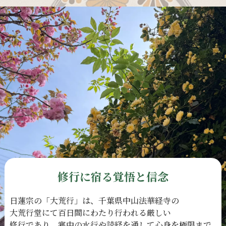
修行に宿る覚悟と信念
日蓮宗の
「大荒行」は、
千葉県中山法華経寺の
大荒行堂にて
百日間に
わたり
行われる
厳しい
修行であり、
寒中の
水行や
読経を
通して
心身を
極限まで