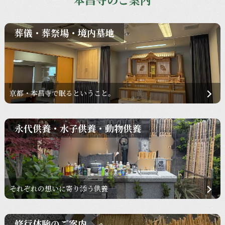
葬儀・葬祭場・境内墓地
京都・本昌寺で眠るということ。
永代供養・水子供養・動物供養
それぞれの想いに寄り添う供養
修行体験のご案内