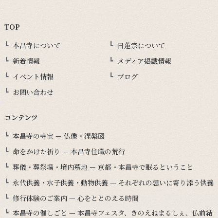
TOP
本昌寺について
日蓮宗について
新着情報
メディア掲載情報
イベント情報
ブログ
お問い合わせ
コンテンツ
本昌寺の寺宝 — 仏像・涅槃図
命をかけた祈り — 本昌寺住職の荒行
葬儀・葬祭場・境内墓地 — 京都・本昌寺で眠るということ
永代供養・水子供養・動物供養 — それぞれの想いに寄り添う供養
修行体験のご案内 — 心をととのえる時間
本昌寺の催しごと — 本昌寺フェスタ、きのえねまるしぇ、仏前結