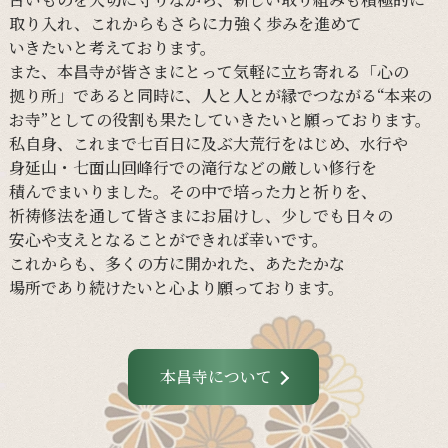
取り入れ、
これからも
さらに
力強く
歩みを
進めて
いきたいと
考えて
おります。
また、
本昌寺が
皆さまに
とって
気軽に
立ち寄れる
「心の
拠り所」であると
同時に、
人と
人とが
縁で
つながる
“本来の
お寺”と
しての
役割も
果たしていきたいと
願って
おります。
私自身、
これまで
七百日に
及ぶ大荒行を
はじめ、
水行や
身延山・
七面山回峰行での
滝行などの
厳しい
修行を
積んでまいりました。
その
中で
培った
力と
祈りを、
祈祷修法を
通して
皆さまに
お届けし、
少し
でも
日々の
安心や
支えと
なる
ことができれば
幸いです。
これからも、
多くの
方に
開かれた、
あたたかな
場所であり続けたいと
心より
願って
おります。
本昌寺について