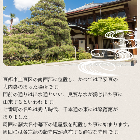
京都市上京区の
南西部に
位置し、
かつては
平安京の
大内裏の
あった
場所です。
門前の
通りは
出水通と
いい、
良質な
水が
湧き出た事に
由来すると
いわれます。
七番町の
名称は
秀吉時代、
千本通の
東には
聚落第が
ありました。
周囲に
諸大名や
幕下の
組屋敷を
配置した事に
始まります。
周囲には
各宗派の
諸寺院が
点在する
静寂な
寺町です。