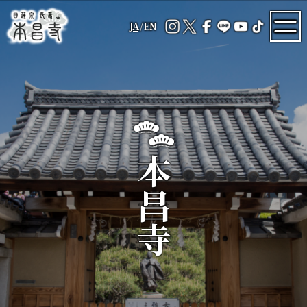
JA
/
EN
本昌寺