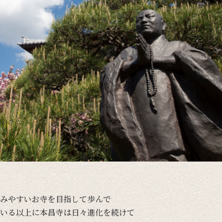
みやすい
お寺を
目指して
歩んで
いる
以上に
本昌寺は
日々
進化を
続けて