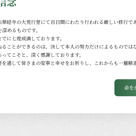
信念
法華経寺の
大荒行堂にて
百日間に
わたり
行われる
厳しい
修行で
を
深める
ものです。
までに
七度成満しております。
ねる
ことができるのは、
決して
本人の
努力だけに
よる
ものでは
あってこそと、
深く
感謝しております。
要を
通して
皆さまの
安寧と
幸せを
お祈りし、
これからも
一層
精
命を