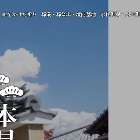
命をかけた祈り
葬儀・葬祭場・境内墓地
永代供養・水子
昌寺