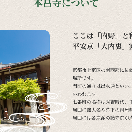
本昌寺について
ここは「内野」と
平安京「大内裏」
京都市上京区の
南西部に
位
場所です。
門前の
通りは
出水通と
いい
いわれます。
七番町の
名称は
秀吉時代、
周囲に
諸大名や
幕下の
組屋
周囲には
各宗派の
諸寺院が