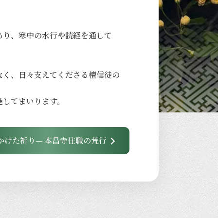
あり、
寒中の
水行や
読経を
通して
なく、
日々
支えてくださる
檀信徒の
進して
まいります。
かけた祈り— 本昌寺住職の荒行