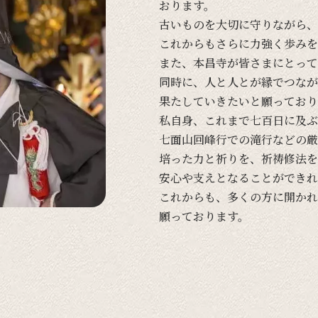
おります。
古い
ものを
大切に
守りながら、
これからも
さらに
力強く
歩みを
また、
本昌寺が
皆さまに
とって
同時に、
人と
人とが
縁で
つなが
果たしていきたいと
願って
おり
私自身、
これまで
七百日に
及ぶ
七面山回峰行での
滝行などの
厳
培った
力と
祈りを、
祈祷修法を
安心や
支えと
なる
ことができれ
これからも、
多くの
方に
開かれ
願って
おります。