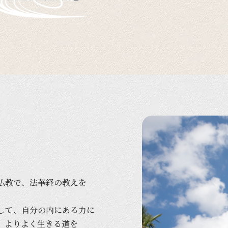
仏教で、
法華経の
教えを
して、
自分の
内に
ある
力に
、
より
よく
生きる
道を