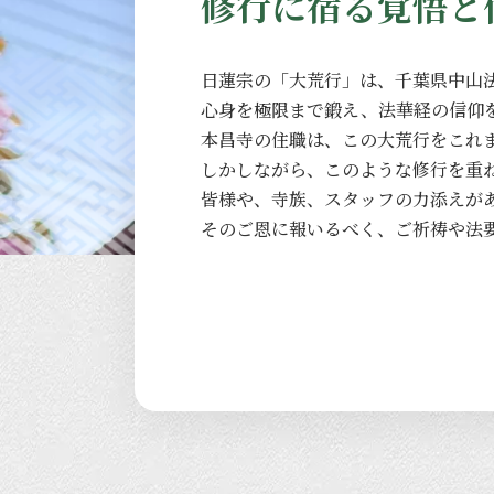
修行に宿る覚悟と
日蓮宗の
「大荒行」は、
千葉県中山
心身を
極限まで
鍛え、
法華経の
信仰
本昌寺の
住職は、
この
大荒行を
これ
しかしながら、
このような
修行を
重
皆様や、
寺族、
スタッフの
力添えが
その
ご恩に
報いるべく、
ご祈祷や
法