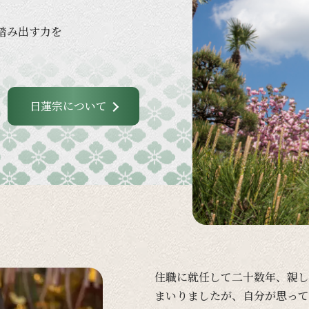
踏み出す力を
日蓮宗について
住職に
就任して
二十数年、
親し
まいりましたが、
自分が
思って