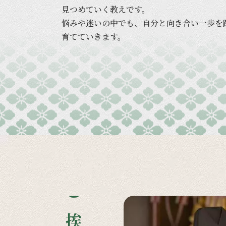
見つめていく
教えです。
悩みや
迷いの
中でも、
自分と
向き合い
一歩を
育てていきます。
ご挨拶