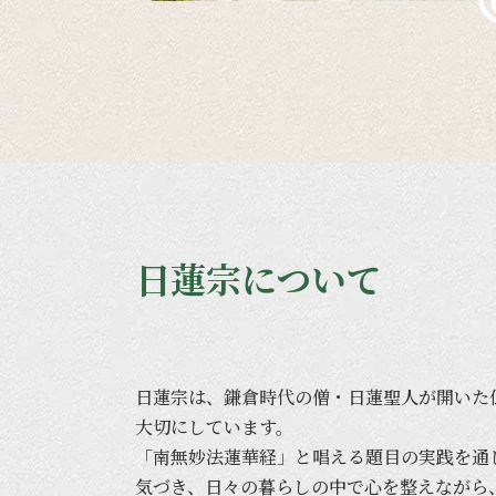
日蓮宗について
日蓮宗は、
鎌倉時代の
僧・日蓮聖人が
開いた
大切に
しています。
「南無妙法蓮華経」と
唱える
題目の
実践を
通
気づき、
日々の
暮らしの
中で
心を
整えながら