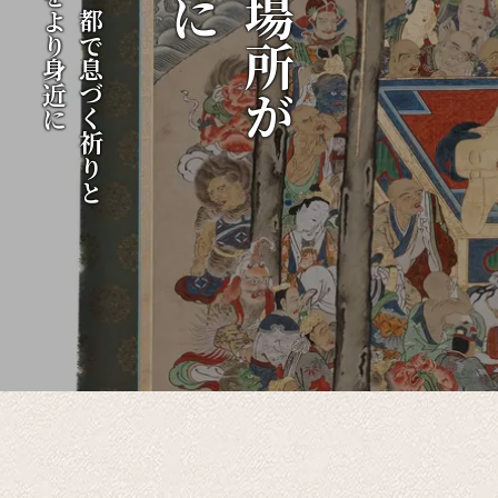
伝統をより身近に
千年の都で息づく祈りと