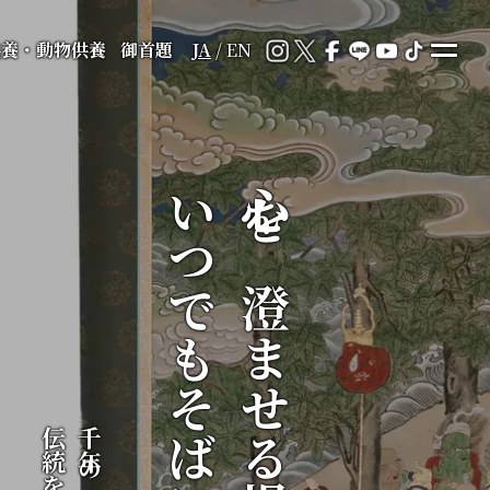
供養・動物供養
御首題
JA
/
EN
いつでもそばに
心を澄ませる場所が