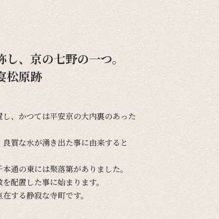
称し、京の七野の一つ。
宴松原跡
置し、
かつては
平安京の
大内裏の
あった
、
良質な
水が
湧き出た事に
由来すると
千本通の
東には
聚落第が
ありました。
敷を
配置した事に
始まります。
点在する
静寂な
寺町です。