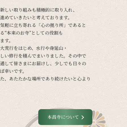
新しい
取り組みも
積極的に
取り入れ、
進めて
いきたいと
考えて
おります。
気軽に
立ち寄れる
「心の
拠り所」であると
る
“本来の
お寺”と
しての
役割も
ます。
大荒行を
はじめ、
水行や
身延山・
しい
修行を
積んでまいりました。
その
中で
通して
皆さまに
お届けし、
少し
でも
日々の
ば
幸いです。
た、
あたたかな
場所であり続けたいと
心より
本昌寺について