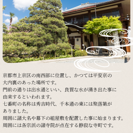
京都市上京区の
南西部に
位置し、
かつては
平安京の
大内裏の
あった
場所です。
門前の
通りは
出水通と
いい、
良質な
水が
湧き出た事に
由来すると
いわれます。
七番町の
名称は
秀吉時代、
千本通の
東には
聚落第が
ありました。
周囲に
諸大名や
幕下の
組屋敷を
配置した事に
始まります。
周囲には
各宗派の
諸寺院が
点在する
静寂な
寺町です。