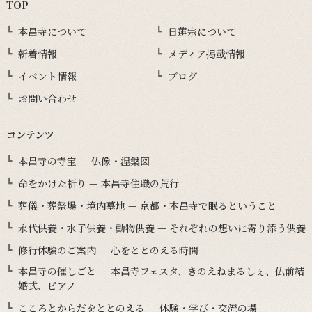
TOP
本昌寺について
日蓮宗について
新着情報
メディア掲載情報
イベント情報
ブログ
お問い合わせ
コンテンツ
本昌寺の寺宝 — 仏像・涅槃図
命をかけた祈り — 本昌寺住職の荒行
葬儀・葬祭場・境内墓地 — 京都・本昌寺で眠るということ
永代供養・水子供養・動物供養 — それぞれの想いに寄り添う供養
修行体験のご案内 — 心をととのえる時間
本昌寺の催しごと — 本昌寺フェスタ、きのえねまるしぇ、仏前結
婚式、ピアノ
こころとからだをととのえる — 体験・学び・交流の場