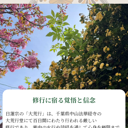
修行に宿る覚悟と信念
日蓮宗の
「大荒行」は、
千葉県中山法華経寺の
大荒行堂にて
百日間に
わたり
行われる
厳しい
修行であり、
寒中の
水行や
読経を
通して
心身を
極限まで