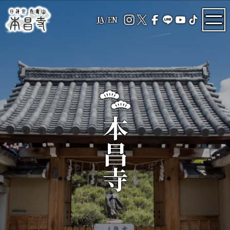
JA
/
EN
本昌寺