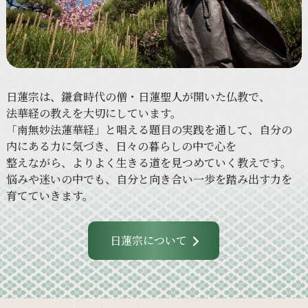
日蓮宗は、
鎌倉時代の
僧・日蓮聖人が
開いた
仏教で、
法華経の
教えを
大切に
しています。
「南無妙法蓮華経」と
唱える
題目の
実践を
通して、
自分の
内に
ある
力に
気づき、
日々の
暮らしの
中で
心を
整えながら、
より
よく
生きる
道を
見つめていく
教えです。
悩みや
迷いの
中でも、
自分と
向き合い
一歩を
踏み出す力を
育てていきます。
日蓮宗について