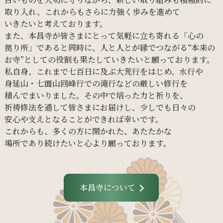
取り入れ、
これからも
さらに
力強く
歩みを
進めて
いきたいと
考えて
おります。
また、
本昌寺が
皆さまに
とって
気軽に
立ち寄れる
「心の
拠り所」であると
同時に、
人と
人とが
縁で
つながる
“本来の
お寺”と
しての
役割も
果たしていきたいと
願って
おります。
私自身、
これまで
七百日に
及ぶ大荒行を
はじめ、
水行や
身延山・
七面山回峰行での
滝行などの
厳しい
修行を
積んでまいりました。
その
中で
培った
力と
祈りを、
祈祷修法を
通して
皆さまに
お届けし、
少し
でも
日々の
安心や
支えと
なる
ことができれば
幸いです。
これからも、
多くの
方に
開かれた、
あたたかな
場所であり続けたいと
心より
願って
おります。
本昌寺について