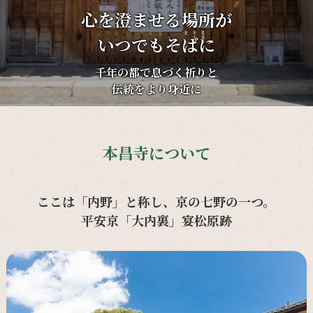
心を澄ませる場所が
いつでもそばに
千年の都で息づく祈りと
伝統をより身近に
本昌寺について
ここは「内野」と称し、京の七野の一つ。
平安京「大内裏」宴松原跡