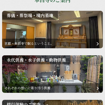
葬儀・葬祭場・境内墓地
京都・本昌寺で眠るということ。
永代供養・水子供養・動物供養
それぞれの想いに寄り添う供養
修行体験のご案内