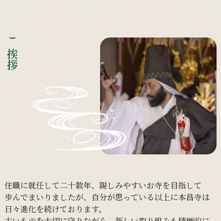
ご挨拶
住職に
就任して
二十数年、
親しみやすい
お寺を
目指して
歩んで
まいりましたが、
自分が
思っている
以上に
本昌寺は
日々
進化を
続けて
おります。
古い
ものを
大切に
守りながら、
新しい
取り組みも
積極的に