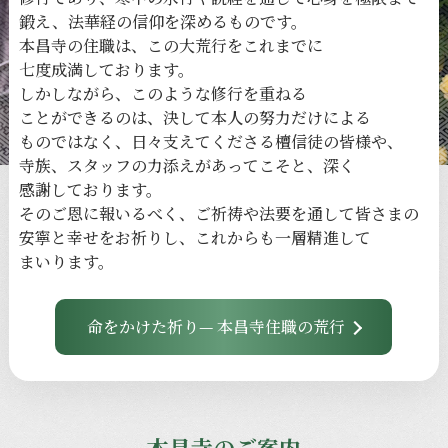
鍛え、
法華経の
信仰を
深める
ものです。
本昌寺の
住職は、
この
大荒行を
これまでに
七度成満しております。
しかしながら、
このような
修行を
重ねる
ことができるのは、
決して
本人の
努力だけに
よる
ものではなく、
日々
支えてくださる
檀信徒の
皆様や、
寺族、
スタッフの
力添えが
あってこそと、
深く
感謝しております。
その
ご恩に
報いるべく、
ご祈祷や
法要を
通して
皆さまの
安寧と
幸せを
お祈りし、
これからも
一層
精進して
まいります。
命をかけた祈り— 本昌寺住職の荒行
本昌寺のご案内