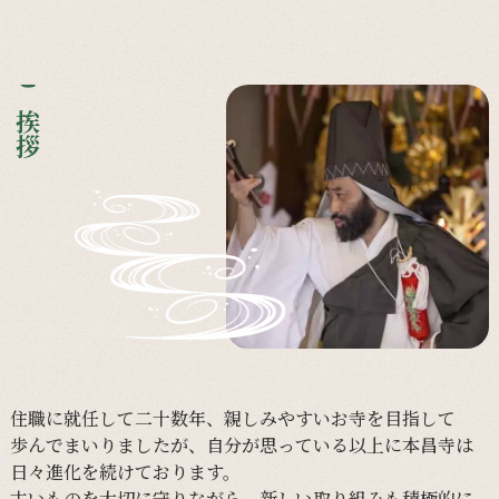
ご挨拶
住職に
就任して
二十数年、
親しみやすい
お寺を
目指して
歩んで
まいりましたが、
自分が
思っている
以上に
本昌寺は
日々
進化を
続けて
おります。
古い
ものを
大切に
守りながら、
新しい
取り組みも
積極的に