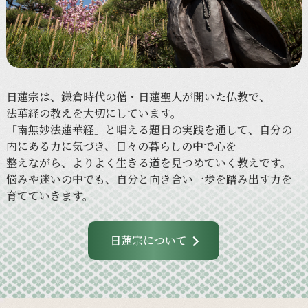
日蓮宗は、
鎌倉時代の
僧・日蓮聖人が
開いた
仏教で、
法華経の
教えを
大切に
しています。
「南無妙法蓮華経」と
唱える
題目の
実践を
通して、
自分の
内に
ある
力に
気づき、
日々の
暮らしの
中で
心を
整えながら、
より
よく
生きる
道を
見つめていく
教えです。
悩みや
迷いの
中でも、
自分と
向き合い
一歩を
踏み出す力を
育てていきます。
日蓮宗について