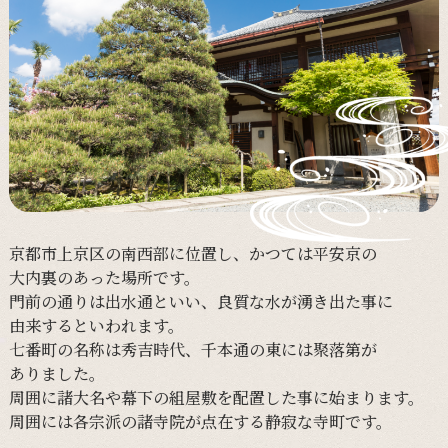
京都市上京区の
南西部に
位置し、
かつては
平安京の
大内裏の
あった
場所です。
門前の
通りは
出水通と
いい、
良質な
水が
湧き出た事に
由来すると
いわれます。
七番町の
名称は
秀吉時代、
千本通の
東には
聚落第が
ありました。
周囲に
諸大名や
幕下の
組屋敷を
配置した事に
始まります。
周囲には
各宗派の
諸寺院が
点在する
静寂な
寺町です。