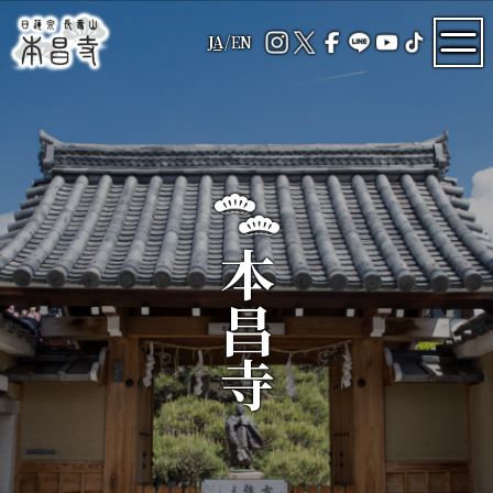
JA
/
EN
本昌寺