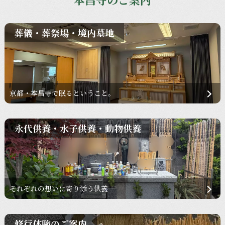
葬儀・葬祭場・境内墓地
京都・本昌寺で眠るということ。
永代供養・水子供養・動物供養
それぞれの想いに寄り添う供養
修行体験のご案内