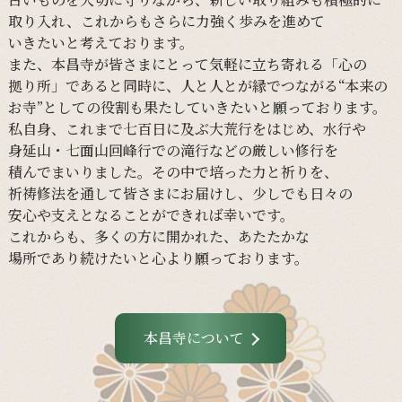
取り入れ、
これからも
さらに
力強く
歩みを
進めて
いきたいと
考えて
おります。
また、
本昌寺が
皆さまに
とって
気軽に
立ち寄れる
「心の
拠り所」であると
同時に、
人と
人とが
縁で
つながる
“本来の
お寺”と
しての
役割も
果たしていきたいと
願って
おります。
私自身、
これまで
七百日に
及ぶ大荒行を
はじめ、
水行や
身延山・
七面山回峰行での
滝行などの
厳しい
修行を
積んでまいりました。
その
中で
培った
力と
祈りを、
祈祷修法を
通して
皆さまに
お届けし、
少し
でも
日々の
安心や
支えと
なる
ことができれば
幸いです。
これからも、
多くの
方に
開かれた、
あたたかな
場所であり続けたいと
心より
願って
おります。
本昌寺について