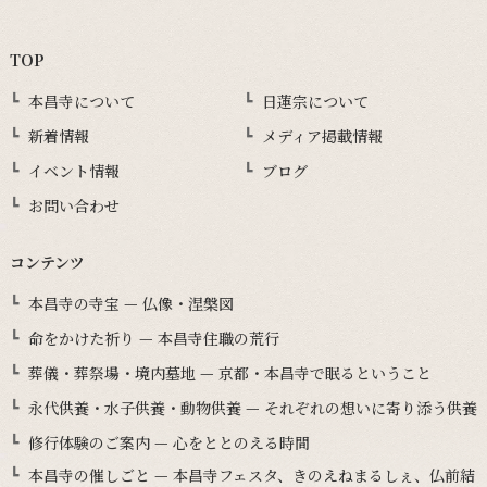
TOP
本昌寺について
日蓮宗について
新着情報
メディア掲載情報
イベント情報
ブログ
お問い合わせ
コンテンツ
本昌寺の寺宝 — 仏像・涅槃図
命をかけた祈り — 本昌寺住職の荒行
葬儀・葬祭場・境内墓地 — 京都・本昌寺で眠るということ
永代供養・水子供養・動物供養 — それぞれの想いに寄り添う供養
修行体験のご案内 — 心をととのえる時間
本昌寺の催しごと — 本昌寺フェスタ、きのえねまるしぇ、仏前結