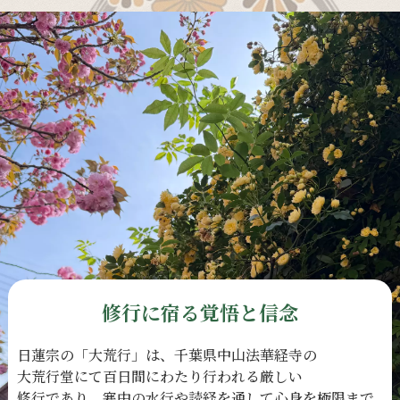
修行に宿る覚悟と信念
日蓮宗の
「大荒行」は、
千葉県中山法華経寺の
大荒行堂にて
百日間に
わたり
行われる
厳しい
修行であり、
寒中の
水行や
読経を
通して
心身を
極限まで