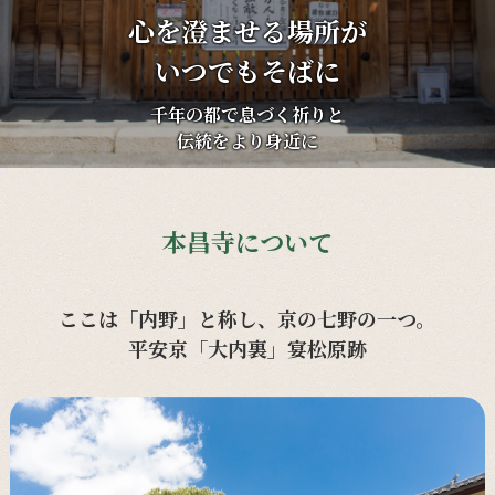
心を澄ませる場所が
いつでもそばに
千年の都で息づく祈りと
伝統をより身近に
本昌寺について
ここは「内野」と称し、京の七野の一つ。
平安京「大内裏」宴松原跡