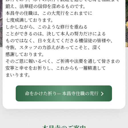
鍛え、
法華経の
信仰を
深める
ものです。
本昌寺の
住職は、
この
大荒行を
これまでに
七度成満しております。
しかしながら、
このような
修行を
重ねる
ことができるのは、
決して
本人の
努力だけに
よる
ものではなく、
日々
支えてくださる
檀信徒の
皆様や、
寺族、
スタッフの
力添えが
あってこそと、
深く
感謝しております。
その
ご恩に
報いるべく、
ご祈祷や
法要を
通して
皆さまの
安寧と
幸せを
お祈りし、
これからも
一層
精進して
まいります。
命をかけた祈り— 本昌寺住職の荒行
本昌寺のご案内