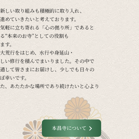
新しい
取り組みも
積極的に
取り入れ、
進めて
いきたいと
考えて
おります。
気軽に
立ち寄れる
「心の
拠り所」であると
る
“本来の
お寺”と
しての
役割も
ます。
大荒行を
はじめ、
水行や
身延山・
しい
修行を
積んでまいりました。
その
中で
通して
皆さまに
お届けし、
少し
でも
日々の
ば
幸いです。
た、
あたたかな
場所であり続けたいと
心より
本昌寺について