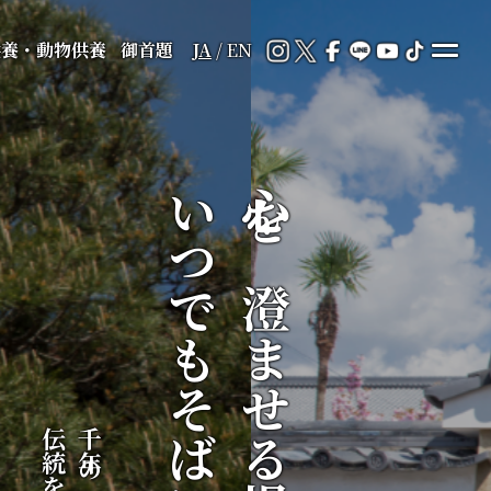
供養・動物供養
御首題
JA
/
EN
いつでもそばに
心を澄ませる場所が