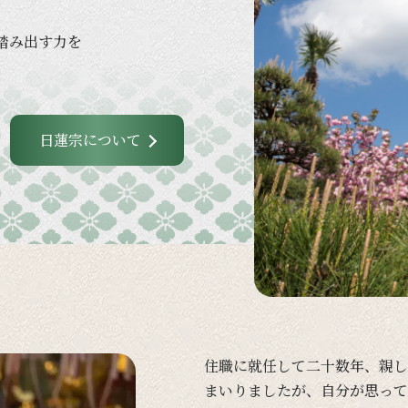
踏み出す力を
日蓮宗について
住職に
就任して
二十数年、
親し
まいりましたが、
自分が
思って