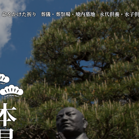
命をかけた祈り
葬儀・葬祭場・境内墓地
永代供養・水子
昌寺