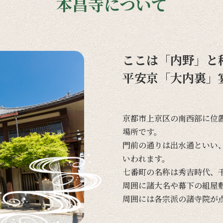
本昌寺について
ここは「内野」と
平安京「大内裏」
京都市上京区の
南西部に
位
場所です。
門前の
通りは
出水通と
いい
いわれます。
七番町の
名称は
秀吉時代、
周囲に
諸大名や
幕下の
組屋
周囲には
各宗派の
諸寺院が