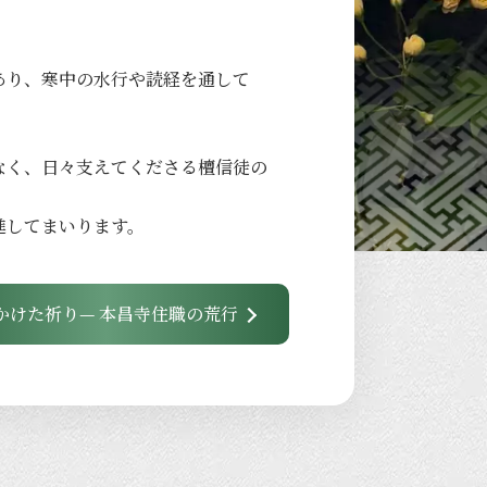
あり、
寒中の
水行や
読経を
通して
なく、
日々
支えてくださる
檀信徒の
進して
まいります。
かけた祈り— 本昌寺住職の荒行