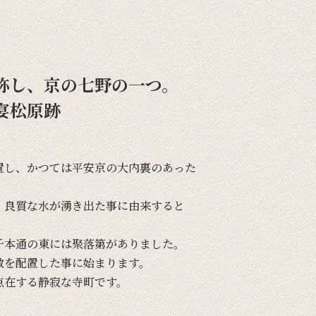
称し、京の七野の一つ。
宴松原跡
置し、
かつては
平安京の
大内裏の
あった
、
良質な
水が
湧き出た事に
由来すると
千本通の
東には
聚落第が
ありました。
敷を
配置した事に
始まります。
点在する
静寂な
寺町です。