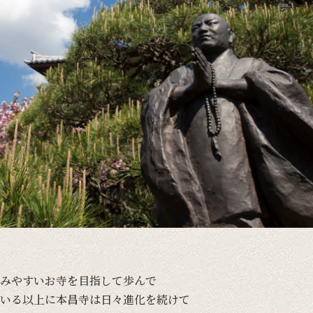
みやすい
お寺を
目指して
歩んで
いる
以上に
本昌寺は
日々
進化を
続けて