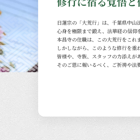
修行に宿る覚悟と
日蓮宗の
「大荒行」は、
千葉県中山
心身を
極限まで
鍛え、
法華経の
信仰
本昌寺の
住職は、
この
大荒行を
これ
しかしながら、
このような
修行を
重
皆様や、
寺族、
スタッフの
力添えが
その
ご恩に
報いるべく、
ご祈祷や
法