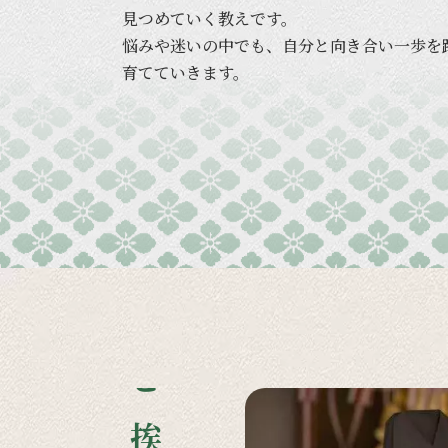
見つめていく
教えです。
悩みや
迷いの
中でも、
自分と
向き合い
一歩を
育てていきます。
ご挨拶