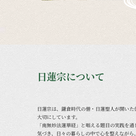
日蓮宗について
日蓮宗は、
鎌倉時代の
僧・日蓮聖人が
開いた
大切に
しています。
「南無妙法蓮華経」と
唱える
題目の
実践を
通
気づき、
日々の
暮らしの
中で
心を
整えながら