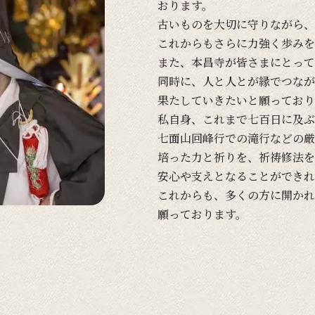
おります。
古い
ものを
大切に
守りながら、
これからも
さらに
力強く
歩みを
また、
本昌寺が
皆さまに
とって
同時に、
人と
人とが
縁で
つなが
果たしていきたいと
願って
おり
私自身、
これまで
七百日に
及ぶ
七面山回峰行での
滝行などの
厳
培った
力と
祈りを、
祈祷修法を
安心や
支えと
なる
ことができれ
これからも、
多くの
方に
開かれ
願って
おります。