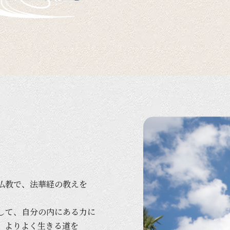
仏教で、
法華経の
教えを
して、
自分の
内に
ある
力に
、
より
よく
生きる
道を