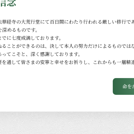
信念
法華経寺の
大荒行堂にて
百日間に
わたり
行われる
厳しい
修行で
を
深める
ものです。
までに
七度成満しております。
ねる
ことができるのは、
決して
本人の
努力だけに
よる
ものでは
あってこそと、
深く
感謝しております。
要を
通して
皆さまの
安寧と
幸せを
お祈りし、
これからも
一層
精
命を