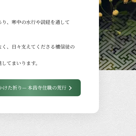
あり、
寒中の
水行や
読経を
通して
なく、
日々
支えてくださる
檀信徒の
進して
まいります。
かけた祈り— 本昌寺住職の荒行