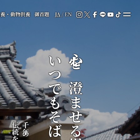
供養・動物供養
御首題
JA
/
EN
いつでもそばに
心を澄ませる場所が