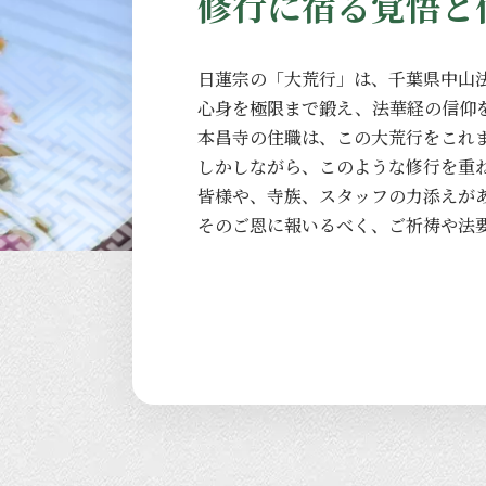
修行に宿る覚悟と
日蓮宗の
「大荒行」は、
千葉県中山
心身を
極限まで
鍛え、
法華経の
信仰
本昌寺の
住職は、
この
大荒行を
これ
しかしながら、
このような
修行を
重
皆様や、
寺族、
スタッフの
力添えが
その
ご恩に
報いるべく、
ご祈祷や
法