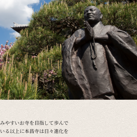
みやすい
お寺を
目指して
歩んで
いる以上に
本昌寺は
日々進化を