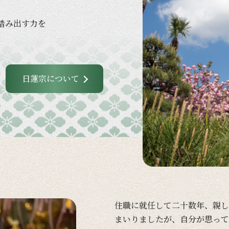
踏み出す力を
日蓮宗について
住職に
就任して
二十数年、
親し
まいりましたが、
自分が
思って