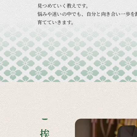
見つめていく
教えです。
悩みや
迷いの
中でも、
自分と
向き合い
一歩を
育てていきます。
ご挨拶