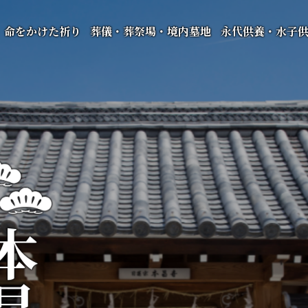
命をかけた祈り
葬儀・葬祭場・境内墓地
永代供養・水子
昌寺