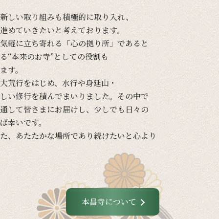
新しい
取り組みも
積極的に
取り入れ、
進めて
いきたいと
考えております。
気軽に
立ち寄れる
「心の
拠り所」であると
る
“本来の
お寺”と
しての
役割も
ます。
大荒行を
はじめ、
水行や
身延山・
しい
修行を
積んで
まいりました。
その
中で
通して
皆さまに
お届けし、
少しでも
日々の
ば
幸いです。
た、
あたたかな
場所で
あり続けたいと
心より
本昌寺について