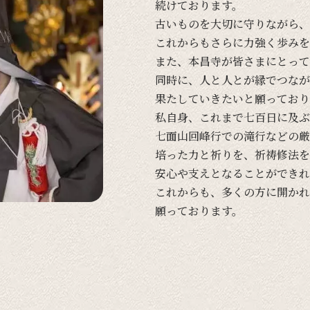
続けております。
古い
ものを
大切に
守りながら、
これからも
さらに
力強く
歩みを
また、
本昌寺が
皆さまに
とって
同時に、
人と
人とが
縁で
つなが
果たしていきたいと
願っており
私自身、
これまで
七百日に
及ぶ
七面山回峰行での
滝行などの
厳
培った
力と
祈りを、
祈祷修法を
安心や
支えと
なる
ことができれ
これからも、
多くの
方に
開かれ
願っております。