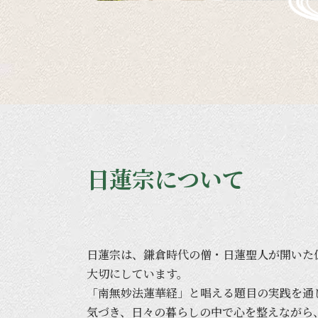
日蓮宗について
日蓮宗は、
鎌倉時代の
僧・
日蓮聖人が
開いた
大切に
しています。
「南無妙法蓮華経」と
唱える
題目の
実践を
通
気づき、
日々の
暮らしの
中で
心を
整えながら