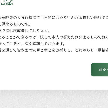
信念
法華経寺の
大荒行堂にて
百日間に
わたり
行われる
厳しい
修行で
を
深める
ものです。
までに
七度成満しております。
ねる
ことができるのは、
決して本人の
努力だけに
よる
ものでは
あってこそと、
深く
感謝しております。
要を
通して
皆さまの
安寧と
幸せを
お祈りし、
これからも
一層
精
命を