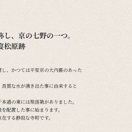
称し、京の七野の一つ。
宴松原跡
置し、
かつては
平安京の
大内裏の
あった
、
良質な
水が
湧き出た
事に
由来すると
千本通の
東には
聚落第が
ありました。
敷を
配置した
事に
始まります。
点在する
静寂な
寺町です。