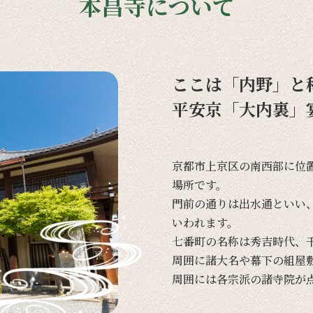
本昌寺について
ここは「内野」と
平安京「大内裏」
京都市上京区の
南西部に
位
場所です。
門前の
通りは
出水通と
いい
いわれます。
七番町の
名称は
秀吉時代、
周囲に
諸大名や
幕下の
組屋
周囲には
各宗派の
諸寺院が