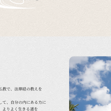
仏教で、
法華経の
教えを
して、
自分の
内に
ある
力に
、
より
よく
生きる
道を