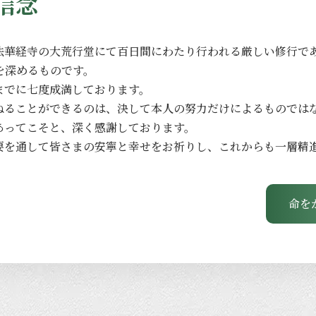
信念
法華経寺の
大荒行堂にて
百日間に
わたり
行われる
厳しい
修行で
を
深める
ものです。
までに
七度成満しております。
ねる
ことができるのは、
決して
本人の
努力だけに
よる
ものでは
あってこそと、
深く
感謝しております。
要を
通して
皆さまの
安寧と
幸せを
お祈りし、
これからも
一層
精
命を