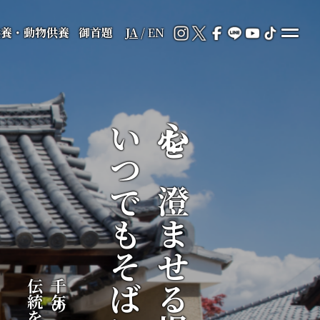
供養・動物供養
御首題
JA
/
EN
いつでもそばに
心を澄ませる場所が