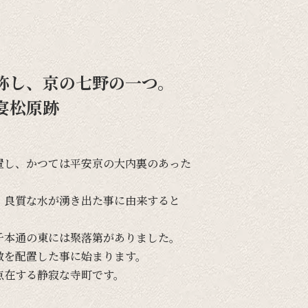
称し、京の七野の一つ。
宴松原跡
置し、
かつては
平安京の
大内裏の
あった
、
良質な
水が
湧き出た事に
由来すると
千本通の
東には
聚落第が
ありました。
敷を
配置した事に
始まります。
点在する
静寂な
寺町です。