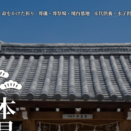
命をかけた祈り
葬儀・葬祭場・境内墓地
永代供養・水子
昌寺