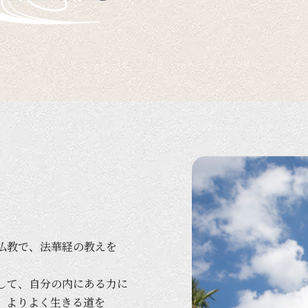
仏教で、
法華経の
教えを
して、
自分の
内に
ある
力に
、
より
よく
生きる
道を