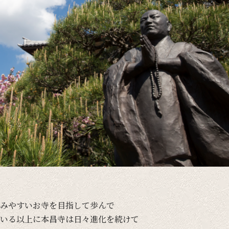
みやすい
お寺を
目指して
歩んで
いる
以上に
本昌寺は
日々
進化を
続けて