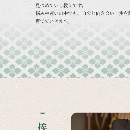
見つめていく
教えです。
悩みや
迷いの
中でも、
自分と
向き合い
一歩を
育てていきます。
ご挨拶