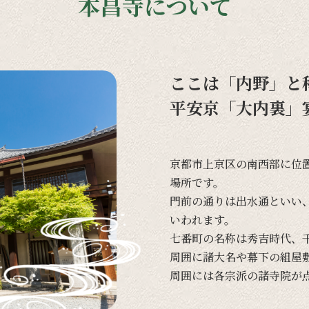
本昌寺について
ここは「内野」と
平安京「大内裏」
京都市上京区の
南西部に
位
場所です。
門前の
通りは
出水通と
いい
いわれます。
七番町の
名称は
秀吉時代、
周囲に
諸大名や
幕下の
組屋
周囲には
各宗派の
諸寺院が