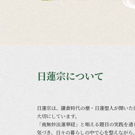
日蓮宗について
日蓮宗は、
鎌倉時代の
僧・日蓮聖人が
開いた
大切に
しています。
「南無妙法蓮華経」と
唱える
題目の
実践を
通
気づき、
日々の
暮らしの
中で
心を
整えながら