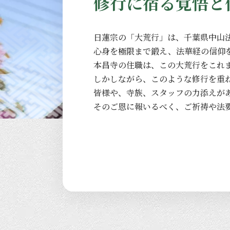
修行に宿る覚悟と
日蓮宗の
「大荒行」は、
千葉県中山
心身を
極限まで
鍛え、
法華経の
信仰
本昌寺の
住職は、
この
大荒行を
これ
しかしながら、
このような
修行を
重
皆様や、
寺族、
スタッフの
力添えが
その
ご恩に
報いるべく、
ご祈祷や
法