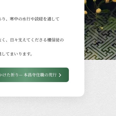
あり、
寒中の
水行や
読経を
通して
なく、
日々
支えてくださる
檀信徒の
進して
まいります。
かけた祈り— 本昌寺住職の荒行