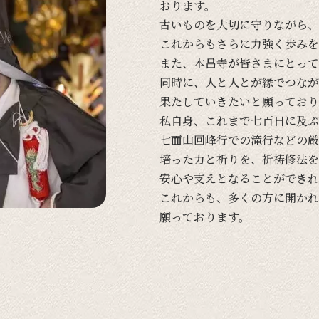
おります。
古い
ものを
大切に
守りながら、
これからも
さらに
力強く
歩みを
また、
本昌寺が
皆さまに
とって
同時に、
人と
人とが
縁で
つなが
果たしていきたいと
願って
おり
私自身、
これまで
七百日に
及ぶ
七面山回峰行での
滝行などの
厳
培った
力と
祈りを、
祈祷修法を
安心や
支えと
なる
ことができれ
これからも、
多くの
方に
開かれ
願って
おります。