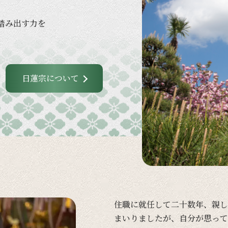
踏み出す力を
日蓮宗について
住職に
就任して
二十数年、
親し
まいりましたが、
自分が
思って