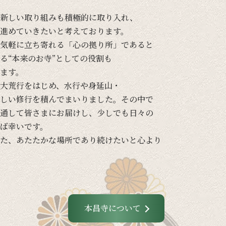
新しい
取り組みも
積極的に
取り入れ、
進めて
いきたいと
考えております。
気軽に
立ち寄れる
「心の
拠り所」であると
る
“本来の
お寺”と
しての
役割も
ます。
大荒行を
はじめ、
水行や
身延山・
しい
修行を
積んで
まいりました。
その
中で
通して
皆さまに
お届けし、
少しでも
日々の
ば
幸いです。
た、
あたたかな
場所で
あり続けたいと
心より
本昌寺について