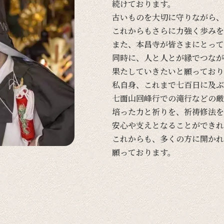
続けております。
古い
ものを
大切に
守りながら、
これからも
さらに
力強く
歩みを
また、
本昌寺が
皆さまに
とって
同時に、
人と
人とが
縁で
つなが
果たしていきたいと
願っており
私自身、
これまで
七百日に
及ぶ
七面山回峰行での
滝行などの
厳
培った
力と
祈りを、
祈祷修法を
安心や
支えと
なる
ことができれ
これからも、
多くの
方に
開かれ
願っております。