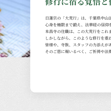
修行に宿る覚悟と
日蓮宗の
「大荒行」は、
千葉県中山
心身を
極限まで
鍛え、
法華経の
信仰
本昌寺の
住職は、
この
大荒行を
これ
しかしながら、
このような
修行を
重
皆様や、
寺族、
スタッフの
力添えが
その
ご恩に
報いるべく、
ご祈祷や
法