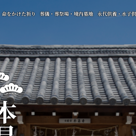
命をかけた祈り
葬儀・葬祭場・境内墓地
永代供養・水子
昌寺