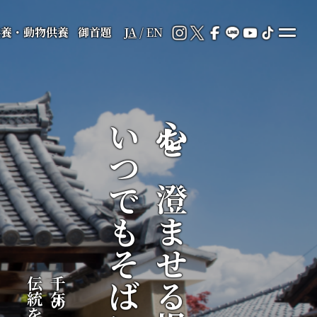
供養・動物供養
御首題
JA
/
EN
いつでもそばに
心を澄ませる場所が