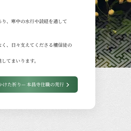
あり、
寒中の
水行や
読経を
通して
なく、
日々
支えてくださる
檀信徒の
進して
まいります。
かけた祈り— 本昌寺住職の荒行