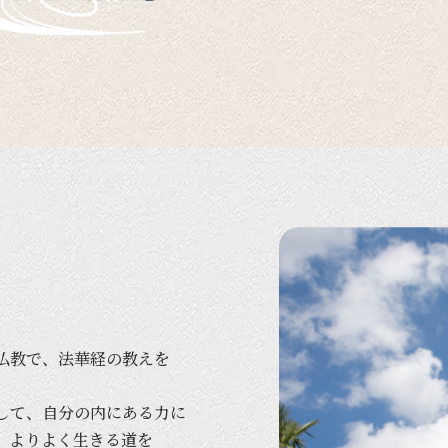
仏教で、
法華経の
教えを
して、
自分の
内に
ある
力に
、
より
よく
生きる
道を