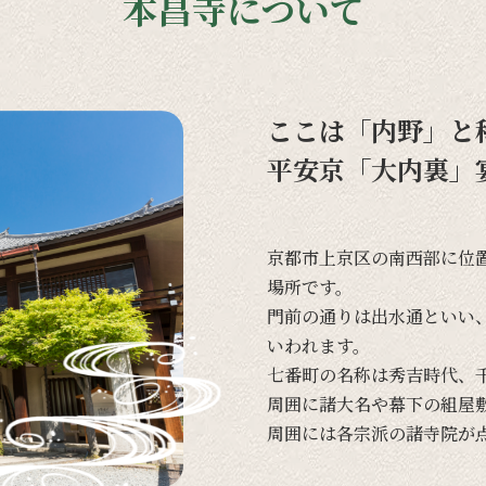
本昌寺について
ここは「内野」と
平安京「大内裏」
京都市上京区の
南西部に
位
場所です。
門前の
通りは
出水通と
いい
いわれます。
七番町の
名称は
秀吉時代、
周囲に
諸大名や
幕下の
組屋
周囲には
各宗派の
諸寺院が