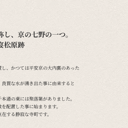
称し、京の七野の一つ。
宴松原跡
置し、
かつては
平安京の
大内裏の
あった
、
良質な
水が
湧き出た
事に
由来すると
千本通の
東には
聚落第が
ありました。
敷を
配置した
事に
始まります。
点在する
静寂な
寺町です。