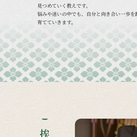
見つめていく
教えです。
悩みや
迷いの
中でも、
自分と
向き合い
一歩を
育てていきます。
ご挨拶