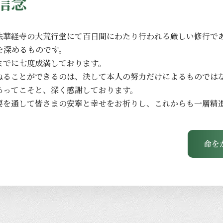
信念
法華経寺の
大荒行堂にて
百日間に
わたり
行われる
厳しい
修行で
を
深める
ものです。
までに
七度成満しております。
ねる
ことができるのは、
決して本人の
努力だけに
よる
ものでは
あってこそと、
深く
感謝しております。
要を
通して
皆さまの
安寧と
幸せを
お祈りし、
これからも
一層
精
命を