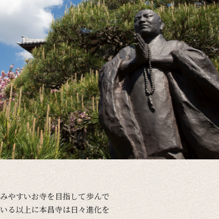
みやすい
お寺を
目指して
歩んで
いる以上に
本昌寺は
日々進化を