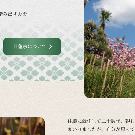
踏み出す力を
日蓮宗について
住職に
就任して
二十数年、
親し
まいりましたが、
自分が
思って