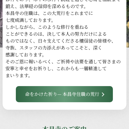
鍛え、
法華経の
信仰を
深める
ものです。
本昌寺の
住職は、
この
大荒行を
これまでに
七度成満しております。
しかしながら、
このような
修行を
重ねる
ことができるのは、
決して
本人の
努力だけに
よる
ものではなく、
日々
支えてくださる
檀信徒の
皆様や、
寺族、
スタッフの
力添えが
あってこそと、
深く
感謝しております。
その
ご恩に
報いるべく、
ご祈祷や
法要を
通して
皆さまの
安寧と
幸せを
お祈りし、
これからも
一層
精進して
まいります。
命をかけた祈り— 本昌寺住職の荒行
本昌寺のご案内