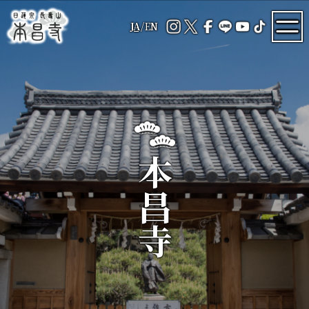
JA
/
EN
本昌寺