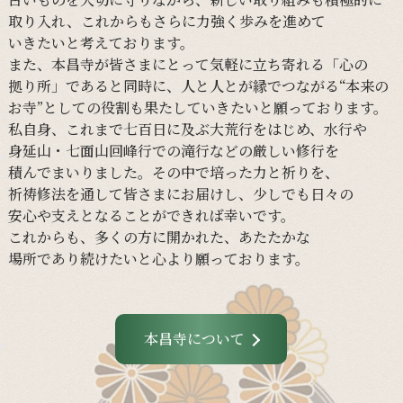
取り入れ、
これからも
さらに
力強く
歩みを
進めて
いきたいと
考えて
おります。
また、
本昌寺が
皆さまに
とって
気軽に
立ち寄れる
「心の
拠り所」であると
同時に、
人と
人とが
縁で
つながる
“本来の
お寺”と
しての
役割も
果たしていきたいと
願って
おります。
私自身、
これまで
七百日に
及ぶ大荒行を
はじめ、
水行や
身延山・
七面山回峰行での
滝行などの
厳しい
修行を
積んでまいりました。
その
中で
培った
力と
祈りを、
祈祷修法を
通して
皆さまに
お届けし、
少し
でも
日々の
安心や
支えと
なる
ことができれば
幸いです。
これからも、
多くの
方に
開かれた、
あたたかな
場所であり続けたいと
心より
願って
おります。
本昌寺について