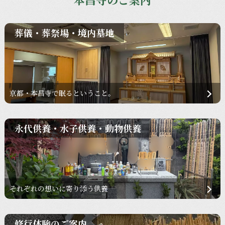
葬儀・葬祭場・境内墓地
京都・本昌寺で眠るということ。
永代供養・水子供養・動物供養
それぞれの想いに寄り添う供養
修行体験のご案内