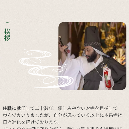
ご挨拶
住職に
就任して
二十数年、
親しみやすい
お寺を
目指して
歩んで
まいりましたが、
自分が
思っている
以上に
本昌寺は
日々
進化を
続けて
おります。
古い
ものを
大切に
守りながら、
新しい
取り組みも
積極的に