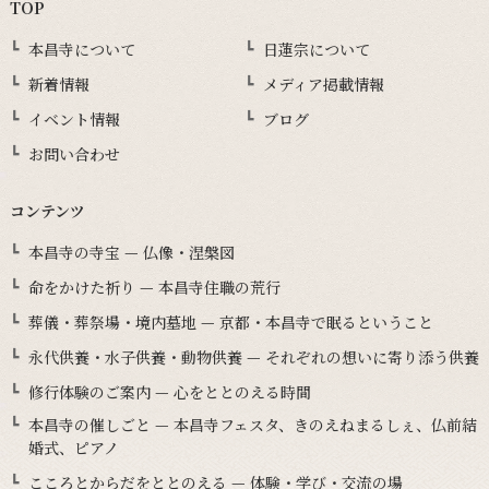
TOP
本昌寺について
日蓮宗について
新着情報
メディア掲載情報
イベント情報
ブログ
お問い合わせ
コンテンツ
本昌寺の寺宝 — 仏像・涅槃図
命をかけた祈り — 本昌寺住職の荒行
葬儀・葬祭場・境内墓地 — 京都・本昌寺で眠るということ
永代供養・水子供養・動物供養 — それぞれの想いに寄り添う供養
修行体験のご案内 — 心をととのえる時間
本昌寺の催しごと — 本昌寺フェスタ、きのえねまるしぇ、仏前結
婚式、ピアノ
こころとからだをととのえる — 体験・学び・交流の場