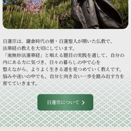
日蓮宗は、
鎌倉時代の
僧・日蓮聖人が
開いた
仏教で、
法華経の
教えを
大切に
しています。
「南無妙法蓮華経」と
唱える
題目の
実践を
通して、
自分の
内に
ある
力に
気づき、
日々の
暮らしの
中で
心を
整えながら、
より
よく
生きる
道を
見つめていく
教えです。
悩みや
迷いの
中でも、
自分と
向き合い
一歩を
踏み出す力を
育てていきます。
日蓮宗について