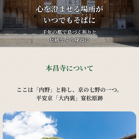
心を澄ませる場所が
いつでもそばに
千年の都で息づく祈りと
伝統をより身近に
本昌寺について
ここは「内野」と称し、京の七野の一つ。
平安京「大内裏」宴松原跡