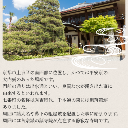
京都市上京区の
南西部に
位置し、
かつては
平安京の
大内裏の
あった
場所です。
門前の
通りは
出水通と
いい、
良質な
水が
湧き出た事に
由来すると
いわれます。
七番町の
名称は
秀吉時代、
千本通の
東には
聚落第が
ありました。
周囲に
諸大名や
幕下の
組屋敷を
配置した事に
始まります。
周囲には
各宗派の
諸寺院が
点在する
静寂な
寺町です。