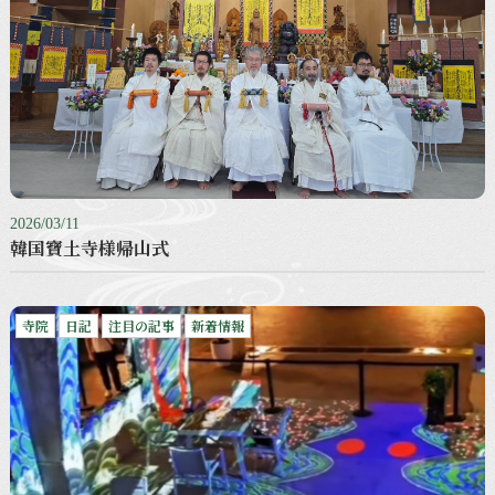
2026/03/11
韓国寶土寺様帰山式
寺院
日記
注目の記事
新着情報