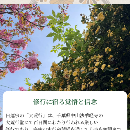
修行に宿る覚悟と信念
日蓮宗の
「大荒行」は、
千葉県中山法華経寺の
大荒行堂にて
百日間に
わたり
行われる
厳しい
修行であり、
寒中の
水行や
読経を
通して
心身を
極限まで