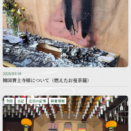
2026/03/18
韓国寶土寺様について（燃えたお曼荼羅）
寺院
日記
注目の記事
新着情報