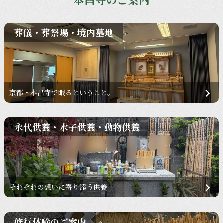
葬儀・葬祭場・境内墓地
京都・本昌寺で眠るということ。
永代供養・水子供養・動物供養
それぞれの想いに寄り添う供養
修行体験のご案内