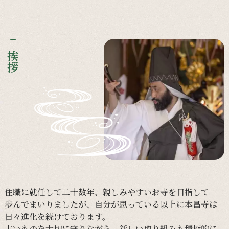
ご挨拶
住職に
就任して
二十数年、
親しみやすい
お寺を
目指して
歩んで
まいりましたが、
自分が
思っている
以上に
本昌寺は
日々
進化を
続けて
おります。
古い
ものを
大切に
守りながら、
新しい
取り組みも
積極的に