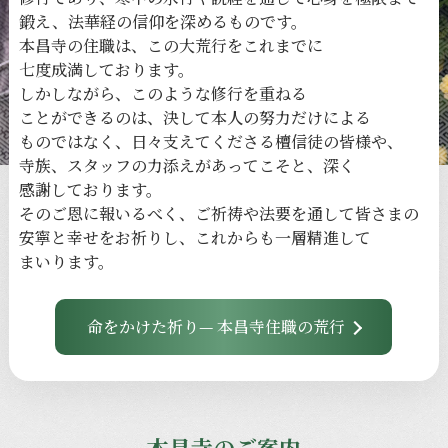
鍛え、
法華経の
信仰を
深める
ものです。
本昌寺の
住職は、
この
大荒行を
これまでに
七度成満しております。
しかしながら、
このような
修行を
重ねる
ことができるのは、
決して
本人の
努力だけに
よる
ものではなく、
日々
支えてくださる
檀信徒の
皆様や、
寺族、
スタッフの
力添えが
あってこそと、
深く
感謝しております。
その
ご恩に
報いるべく、
ご祈祷や
法要を
通して
皆さまの
安寧と
幸せを
お祈りし、
これからも
一層
精進して
まいります。
命をかけた祈り— 本昌寺住職の荒行
本昌寺のご案内