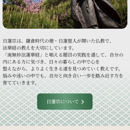
日蓮宗は、
鎌倉時代の
僧・日蓮聖人が
開いた
仏教で、
法華経の
教えを
大切に
しています。
「南無妙法蓮華経」と
唱える
題目の
実践を
通して、
自分の
内に
ある
力に
気づき、
日々の
暮らしの
中で
心を
整えながら、
より
よく
生きる
道を
見つめていく
教えです。
悩みや
迷いの
中でも、
自分と
向き合い
一歩を
踏み出す力を
育てていきます。
日蓮宗について