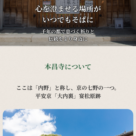
心を澄ませる場所が
いつでもそばに
千年の都で息づく祈りと
伝統をより身近に
本昌寺について
ここは「内野」と称し、京の七野の一つ。
平安京「大内裏」宴松原跡