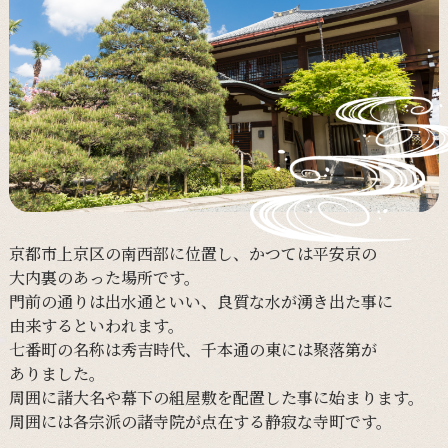
京都市上京区の
南西部に
位置し、
かつては
平安京の
大内裏の
あった
場所です。
門前の
通りは
出水通と
いい、
良質な
水が
湧き出た事に
由来すると
いわれます。
七番町の
名称は
秀吉時代、
千本通の
東には
聚落第が
ありました。
周囲に
諸大名や
幕下の
組屋敷を
配置した事に
始まります。
周囲には
各宗派の
諸寺院が
点在する
静寂な
寺町です。