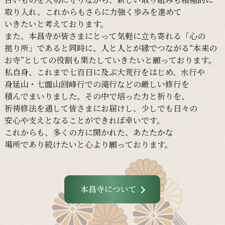
取り入れ、
これからも
さらに
力強く
歩みを
進めて
いきたいと
考えて
おります。
また、
本昌寺が
皆さまに
とって
気軽に
立ち寄れる
「心の
拠り所」であると
同時に、
人と
人とが
縁で
つながる
“本来の
お寺”と
しての
役割も
果たしていきたいと
願って
おります。
私自身、
これまで
七百日に
及ぶ大荒行を
はじめ、
水行や
身延山・
七面山回峰行での
滝行などの
厳しい
修行を
積んでまいりました。
その
中で
培った
力と
祈りを、
祈祷修法を
通して
皆さまに
お届けし、
少し
でも
日々の
安心や
支えと
なる
ことができれば
幸いです。
これからも、
多くの
方に
開かれた、
あたたかな
場所であり続けたいと
心より
願って
おります。
本昌寺について