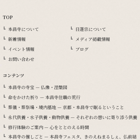
TOP
本昌寺について
日蓮宗について
新着情報
メディア掲載情報
イベント情報
ブログ
お問い合わせ
コンテンツ
本昌寺の寺宝 — 仏像・涅槃図
命をかけた祈り — 本昌寺住職の荒行
葬儀・葬祭場・境内墓地 — 京都・本昌寺で眠るということ
永代供養・水子供養・動物供養 — それぞれの想いに寄り添う供養
修行体験のご案内 — 心をととのえる時間
本昌寺の催しごと — 本昌寺フェスタ、きのえねまるしぇ、仏前結