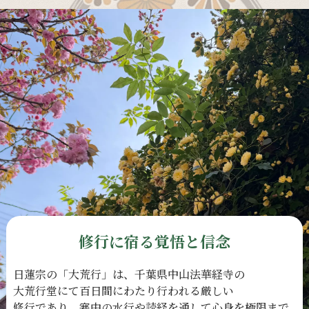
修行に宿る覚悟と信念
日蓮宗の
「大荒行」は、
千葉県中山法華経寺の
大荒行堂にて
百日間に
わたり
行われる
厳しい
修行であり、
寒中の
水行や
読経を
通して
心身を
極限まで