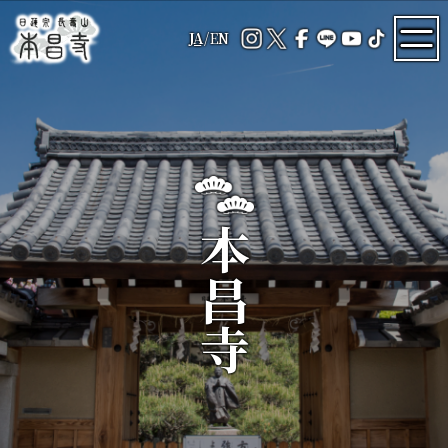
JA
/
EN
本昌寺