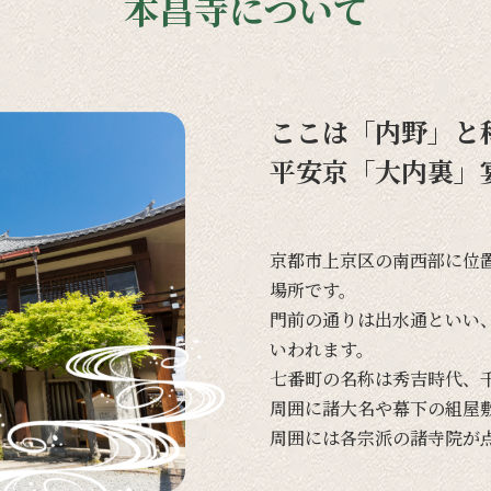
本昌寺について
ここは「内野」と
平安京「大内裏」
京都市上京区の
南西部に
位
場所です。
門前の
通りは
出水通と
いい
いわれます。
七番町の
名称は
秀吉時代、
周囲に
諸大名や
幕下の
組屋
周囲には
各宗派の
諸寺院が