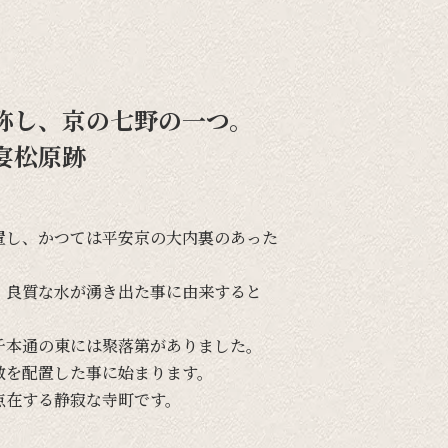
称し、京の七野の一つ。
宴松原跡
置し、
かつては
平安京の
大内裏の
あった
、
良質な
水が
湧き出た事に
由来すると
千本通の
東には
聚落第が
ありました。
敷を
配置した事に
始まります。
点在する
静寂な
寺町です。