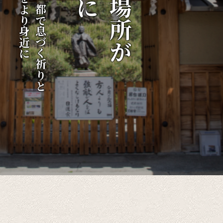
伝統をより身近に
千年の都で息づく祈りと