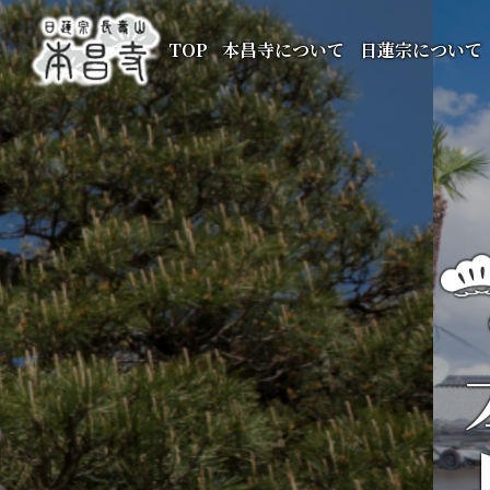
TOP
本昌寺について
日蓮宗について
本