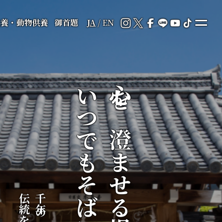
供養・動物供養
御首題
JA
/
EN
いつでもそばに
心を澄ませる場所が