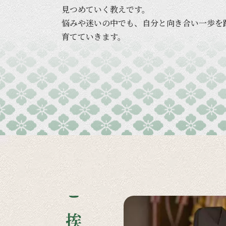
見つめていく
教えです。
悩みや
迷いの
中でも、
自分と
向き合い
一歩を
育てていきます。
ご挨拶