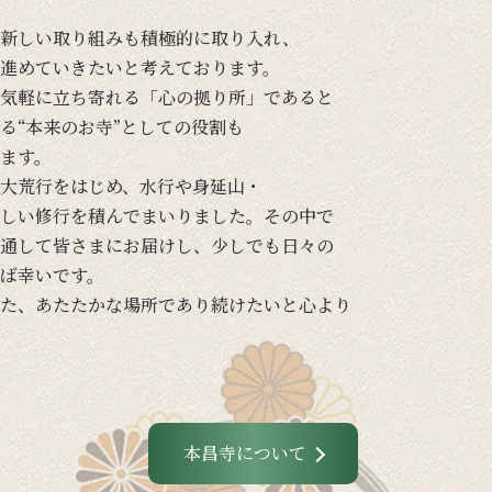
新しい
取り組みも
積極的に
取り入れ、
進めて
いきたいと
考えて
おります。
気軽に
立ち寄れる
「心の
拠り所」であると
る
“本来の
お寺”と
しての
役割も
ます。
大荒行を
はじめ、
水行や
身延山・
しい
修行を
積んでまいりました。
その
中で
通して
皆さまに
お届けし、
少し
でも
日々の
ば
幸いです。
た、
あたたかな
場所であり続けたいと
心より
本昌寺について