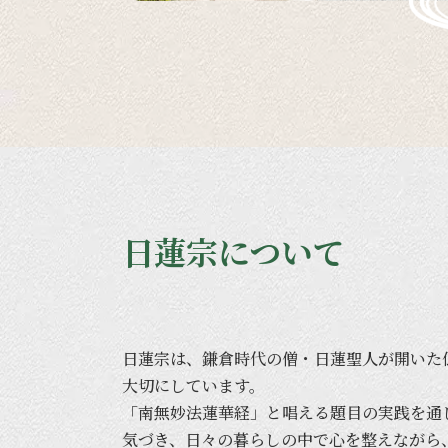
日蓮宗について
日蓮宗は、
鎌倉時代の
僧・日蓮聖人が
開いた
大切に
しています。
「南無妙法蓮華経」と
唱える
題目の
実践を
通
気づき、
日々の
暮らしの
中で
心を
整えながら