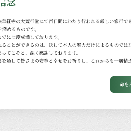
信念
法華経寺の
大荒行堂にて
百日間に
わたり
行われる
厳しい
修行で
を
深める
ものです。
までに
七度成満しております。
ねる
ことができるのは、
決して
本人の
努力だけに
よる
ものでは
あってこそと、
深く
感謝しております。
要を
通して
皆さまの
安寧と
幸せを
お祈りし、
これからも
一層
精
命を