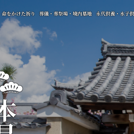
命をかけた祈り
葬儀・葬祭場・境内墓地
永代供養・水子
昌寺