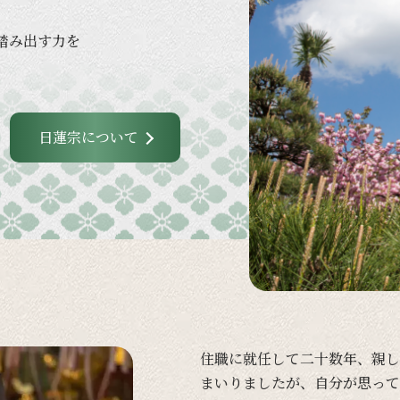
踏み出す力を
日蓮宗について
住職に
就任して
二十数年、
親し
まいりましたが、
自分が
思って