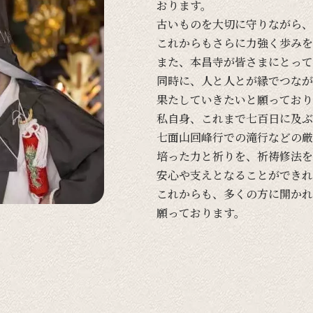
おります。
古い
ものを
大切に
守りながら、
これからも
さらに
力強く
歩みを
また、
本昌寺が
皆さまに
とって
同時に、
人と
人とが
縁で
つなが
果たしていきたいと
願って
おり
私自身、
これまで
七百日に
及ぶ
七面山回峰行での
滝行などの
厳
培った
力と
祈りを、
祈祷修法を
安心や
支えと
なる
ことができれ
これからも、
多くの
方に
開かれ
願って
おります。