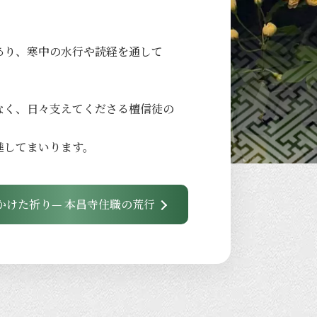
あり、
寒中の
水行や
読経を
通して
なく、
日々
支えてくださる
檀信徒の
進して
まいります。
かけた祈り— 本昌寺住職の荒行