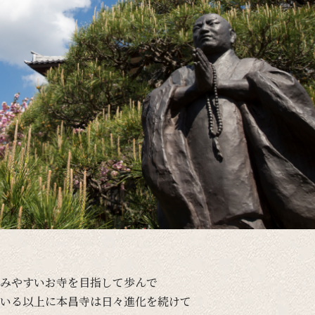
みやすい
お寺を
目指して
歩んで
いる
以上に
本昌寺は
日々
進化を
続けて