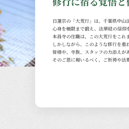
修行に宿る覚悟と
日蓮宗の
「大荒行」は、
千葉県中山
心身を
極限まで
鍛え、
法華経の
信仰
本昌寺の
住職は、
この
大荒行を
これ
しかしながら、
このような
修行を
重
皆様や、
寺族、
スタッフの
力添えが
その
ご恩に
報いるべく、
ご祈祷や
法