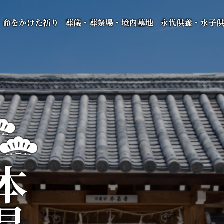
命をかけた祈り
葬儀・葬祭場・境内墓地
永代供養・水子
昌寺