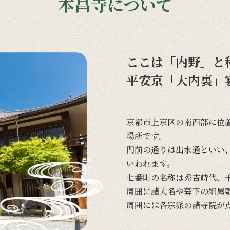
本昌寺について
ここは「内野」と
平安京「大内裏」
京都市上京区の
南西部に
位
場所です。
門前の
通りは
出水通と
いい
いわれます。
七番町の
名称は
秀吉時代、
周囲に
諸大名や
幕下の
組屋
周囲には
各宗派の
諸寺院が