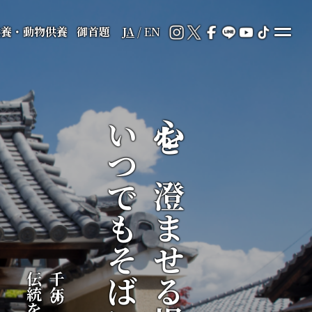
供養・動物供養
御首題
JA
/
EN
いつでもそばに
心を澄ませる場所が