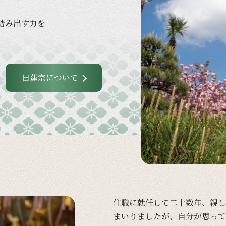
踏み出す力を
日蓮宗について
住職に
就任して
二十数年、
親し
まいりましたが、
自分が
思って