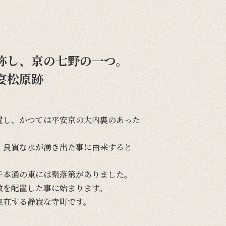
称し、京の七野の一つ。
宴松原跡
置し、
かつては
平安京の
大内裏の
あった
、
良質な
水が
湧き出た事に
由来すると
千本通の
東には
聚落第が
ありました。
敷を
配置した事に
始まります。
点在する
静寂な
寺町です。