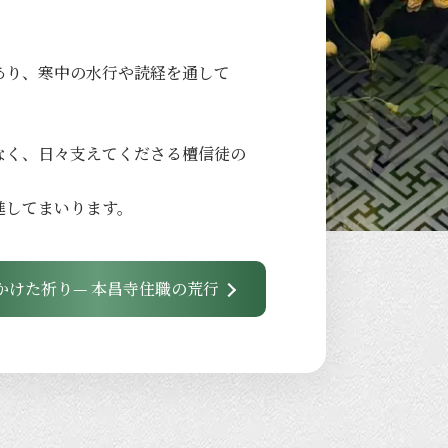
あり、
寒中の
水行や
読経を
通して
なく、
日々
支えてくださる
檀信徒の
進して
まいります。
かけた祈り— 本昌寺住職の荒行