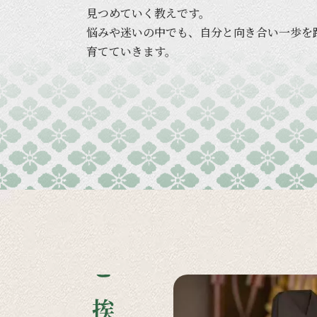
見つめていく
教えです。
悩みや
迷いの
中でも、
自分と
向き合い
一歩を
育てていきます。
ご挨拶