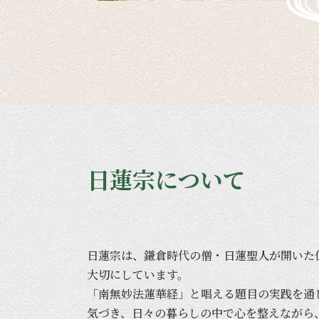
日蓮宗について
日蓮宗は、
鎌倉時代の
僧・日蓮聖人が
開いた
大切に
しています。
「南無妙法蓮華経」と
唱える
題目の
実践を
通
気づき、
日々の
暮らしの
中で
心を
整えながら