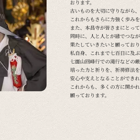
おります。
古い
ものを
大切に
守りながら、
これからも
さらに
力強く
歩みを
また、
本昌寺が
皆さまに
とって
同時に、
人と
人とが
縁で
つなが
果たしていきたいと
願って
おり
私自身、
これまで
七百日に
及ぶ
七面山回峰行での
滝行などの
厳
培った
力と
祈りを、
祈祷修法を
安心や
支えと
なる
ことができれ
これからも、
多くの
方に
開かれ
願って
おります。