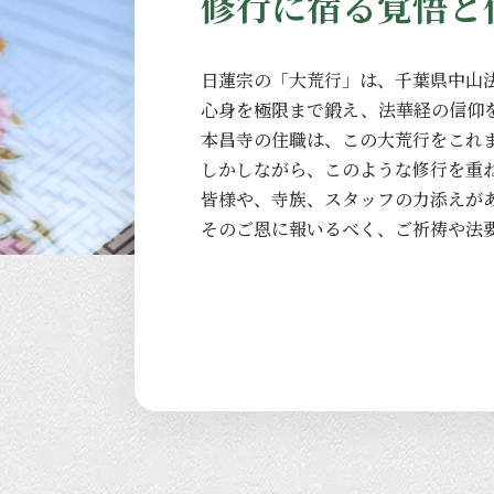
修行に宿る覚悟と
日蓮宗の
「大荒行」は、
千葉県中山
心身を
極限まで
鍛え、
法華経の
信仰
本昌寺の
住職は、
この
大荒行を
これ
しかしながら、
このような
修行を
重
皆様や、
寺族、
スタッフの
力添えが
その
ご恩に
報いるべく、
ご祈祷や
法