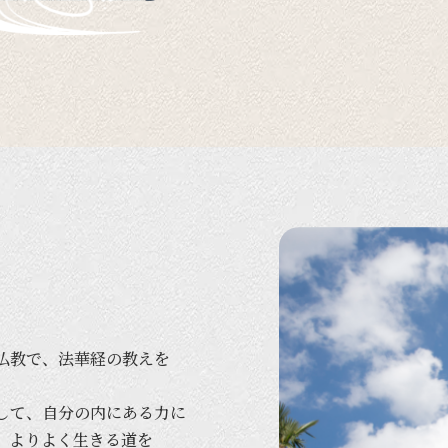
仏教で、
法華経の
教えを
して、
自分の
内に
ある
力に
、
より
よく
生きる
道を