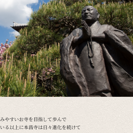
みやすい
お寺を
目指して
歩んで
いる
以上に
本昌寺は
日々
進化を
続けて