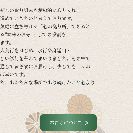
新しい
取り組みも
積極的に
取り入れ、
進めて
いきたいと
考えて
おります。
気軽に
立ち寄れる
「心の
拠り所」であると
る
“本来の
お寺”と
しての
役割も
ます。
大荒行を
はじめ、
水行や
身延山・
しい
修行を
積んでまいりました。
その
中で
通して
皆さまに
お届けし、
少し
でも
日々の
ば
幸いです。
た、
あたたかな
場所であり続けたいと
心より
本昌寺について