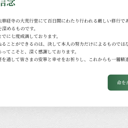
信念
法華経寺の
大荒行堂にて
百日間に
わたり
行われる
厳しい
修行で
を
深める
ものです。
までに
七度成満しております。
ねる
ことができるのは、
決して
本人の
努力だけに
よる
ものでは
あってこそと、
深く
感謝しております。
要を
通して
皆さまの
安寧と
幸せを
お祈りし、
これからも
一層
精
命を