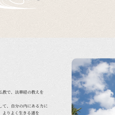
仏教で、
法華経の
教えを
して、
自分の
内に
ある
力に
、
より
よく
生きる
道を