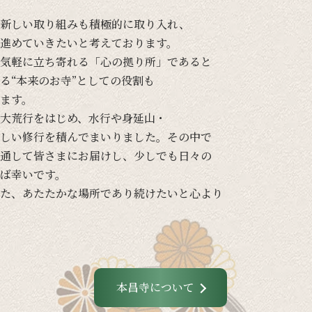
新しい
取り組みも
積極的に
取り入れ、
進めて
いきたいと
考えて
おります。
気軽に
立ち寄れる
「心の
拠り所」であると
る
“本来の
お寺”と
しての
役割も
ます。
大荒行を
はじめ、
水行や
身延山・
しい
修行を
積んでまいりました。
その
中で
通して
皆さまに
お届けし、
少し
でも
日々の
ば
幸いです。
た、
あたたかな
場所であり続けたいと
心より
本昌寺について