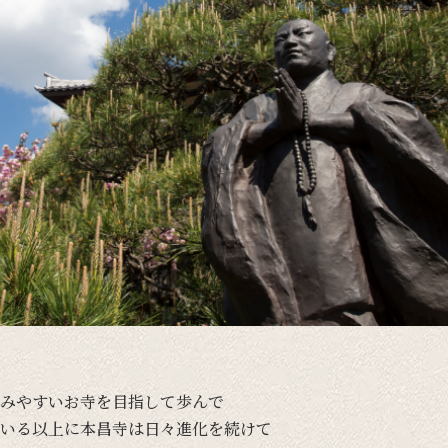
みやすい
お寺を
目指して
歩んで
いる
以上に
本昌寺は
日々
進化を
続けて