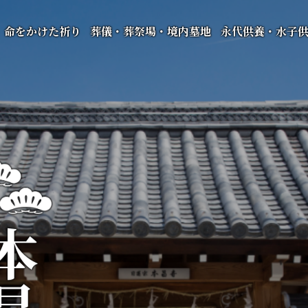
命をかけた祈り
葬儀・葬祭場・境内墓地
永代供養・水子
昌寺