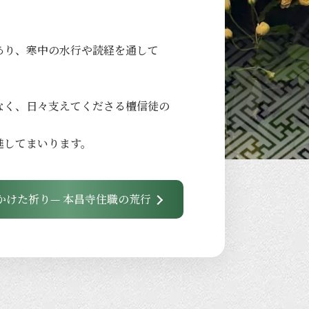
あり、
寒中の
水行や
読経を
通して
なく、
日々
支えてくださる
檀信徒の
進して
まいります。
かけた祈り— 本昌寺住職の荒行