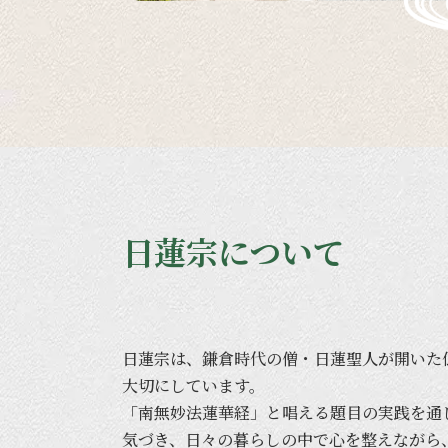
日蓮宗について
日蓮宗は、
鎌倉時代の
僧・日蓮聖人が
開いた
大切に
しています。
「南無妙法蓮華経」と
唱える
題目の
実践を
通
気づき、
日々の
暮らしの
中で
心を
整えながら