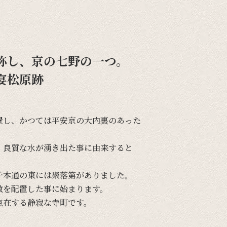
称し、京の七野の一つ。
宴松原跡
置し、
かつては
平安京の
大内裏の
あった
、
良質な
水が
湧き出た事に
由来すると
千本通の
東には
聚落第が
ありました。
敷を
配置した事に
始まります。
点在する
静寂な
寺町です。