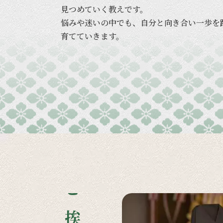
見つめていく
教えです。
悩みや
迷いの
中でも、
自分と
向き合い
一歩を
育てていきます。
ご挨拶