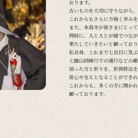
おります。
古い
ものを
大切に
守りながら、
これからも
さらに
力強く
歩みを
また、
本昌寺が
皆さまに
とって
同時に、
人と
人とが
縁で
つなが
果たしていきたいと
願って
おり
私自身、
これまで
七百日に
及ぶ
七面山回峰行での
滝行などの
厳
培った
力と
祈りを、
祈祷修法を
安心や
支えと
なる
ことができれ
これからも、
多くの
方に
開かれ
願って
おります。