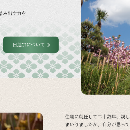
踏み出す力を
日蓮宗について
住職に
就任して
二十数年、
親し
まいりましたが、
自分が
思って