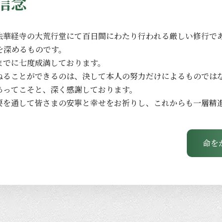
信念
法華経寺の
大荒行堂にて
百日間に
わたり
行われる
厳しい
修行で
を
深める
ものです。
までに
七度成満しております。
ねる
ことができるのは、
決して
本人の
努力だけに
よる
ものでは
あってこそと、
深く
感謝しております。
要を
通して
皆さまの
安寧と
幸せを
お祈りし、
これからも
一層
精
命を