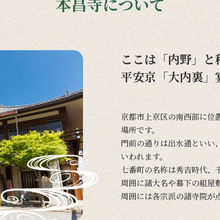
本昌寺について
ここは「内野」と
平安京「大内裏」
京都市上京区の
南西部に
位
場所です。
門前の
通りは
出水通と
いい
いわれます。
七番町の
名称は
秀吉時代、
周囲に
諸大名や
幕下の
組屋
周囲には
各宗派の
諸寺院が