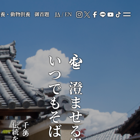
供養・動物供養
御首題
JA
/
EN
いつでもそばに
心を澄ませる場所が