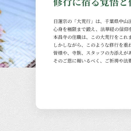
修行に宿る覚悟と
日蓮宗の
「大荒行」は、
千葉県中山
心身を
極限まで
鍛え、
法華経の
信仰
本昌寺の
住職は、
この
大荒行を
これ
しかしながら、
このような
修行を
重
皆様や、
寺族、
スタッフの
力添えが
その
ご恩に
報いるべく、
ご祈祷や
法