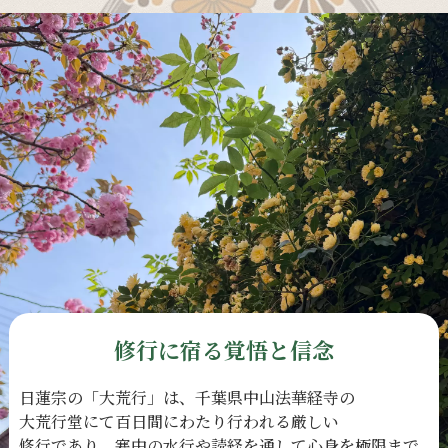
修行に宿る覚悟と信念
日蓮宗の
「大荒行」は、
千葉県中山法華経寺の
大荒行堂にて
百日間に
わたり
行われる
厳しい
修行であり、
寒中の
水行や
読経を
通して
心身を
極限まで