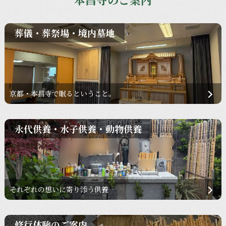
葬儀・葬祭場・境内墓地
京都・本昌寺で眠るということ。
永代供養・水子供養・動物供養
それぞれの想いに寄り添う供養
修行体験のご案内