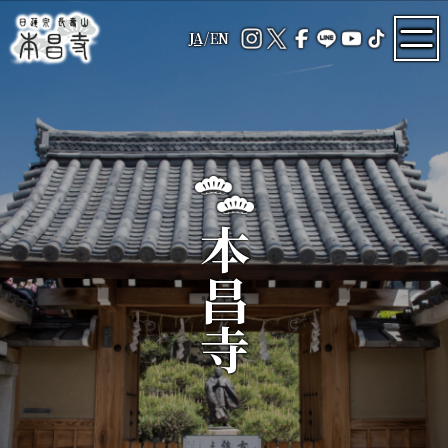
JA
/
EN
本昌寺