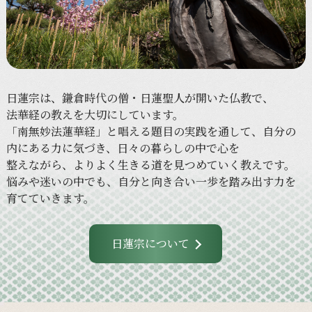
日蓮宗は、
鎌倉時代の
僧・日蓮聖人が
開いた
仏教で、
法華経の
教えを
大切に
しています。
「南無妙法蓮華経」と
唱える
題目の
実践を
通して、
自分の
内に
ある
力に
気づき、
日々の
暮らしの
中で
心を
整えながら、
より
よく
生きる
道を
見つめていく
教えです。
悩みや
迷いの
中でも、
自分と
向き合い
一歩を
踏み出す力を
育てていきます。
日蓮宗について