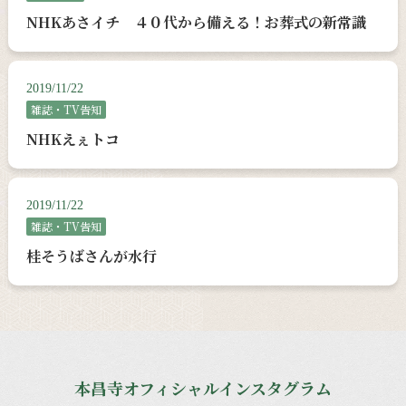
NHKあさイチ ４０代から備える！お葬式の新常識
2019/11/22
雑誌・TV告知
NHKえぇトコ
2019/11/22
雑誌・TV告知
桂そうばさんが水行
本昌寺オフィシャルインスタグラム