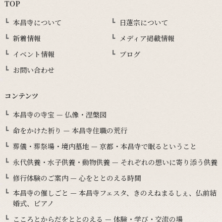
TOP
本昌寺について
日蓮宗について
新着情報
メディア掲載情報
イベント情報
ブログ
お問い合わせ
コンテンツ
本昌寺の寺宝 — 仏像・涅槃図
命をかけた祈り — 本昌寺住職の荒行
葬儀・葬祭場・境内墓地 — 京都・本昌寺で眠るということ
永代供養・水子供養・動物供養 — それぞれの想いに寄り添う供養
修行体験のご案内 — 心をととのえる時間
本昌寺の催しごと — 本昌寺フェスタ、きのえねまるしぇ、仏前結
婚式、ピアノ
こころとからだをととのえる — 体験・学び・交流の場