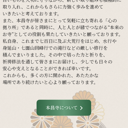
取り入れ、
これからも
さらに
力強く
歩みを
進めて
いきたいと
考えて
おります。
また、
本昌寺が
皆さまに
とって
気軽に
立ち寄れる
「心の
拠り所」であると
同時に、
人と
人とが
縁で
つながる
“本来の
お寺”と
しての
役割も
果たしていきたいと
願って
おります。
私自身、
これまで
七百日に
及ぶ大荒行を
はじめ、
水行や
身延山・
七面山回峰行での
滝行などの
厳しい
修行を
積んでまいりました。
その
中で
培った
力と
祈りを、
祈祷修法を
通して
皆さまに
お届けし、
少し
でも
日々の
安心や
支えと
なる
ことができれば
幸いです。
これからも、
多くの
方に
開かれた、
あたたかな
場所であり続けたいと
心より
願って
おります。
本昌寺について