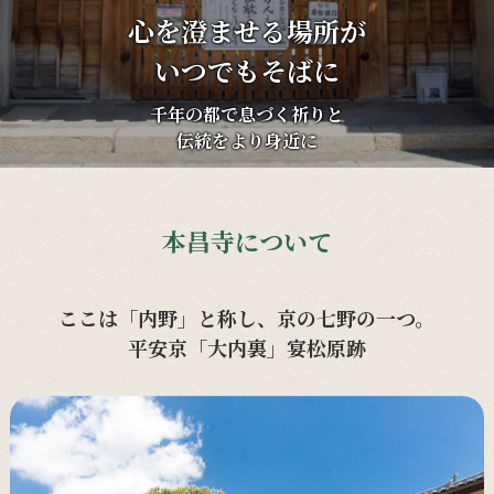
心を澄ませる場所が
いつでもそばに
千年の都で息づく祈りと
伝統をより身近に
本昌寺について
ここは「内野」と称し、京の七野の一つ。
平安京「大内裏」宴松原跡