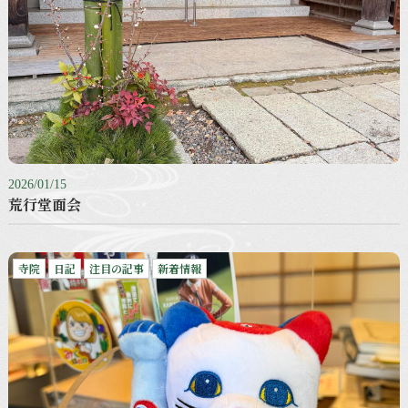
2026/01/15
荒行堂面会
寺院
日記
注目の記事
新着情報