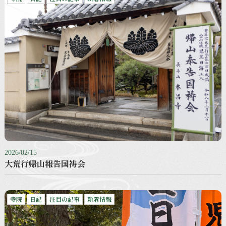
2026/02/15
大荒行帰山報告国祷会
寺院
日記
注目の記事
新着情報