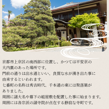
京都市上京区の
南西部に
位置し、
かつては
平安京の
大内裏の
あった
場所です。
門前の
通りは
出水通と
いい、
良質な
水が
湧き出た事に
由来すると
いわれます。
七番町の
名称は
秀吉時代、
千本通の
東には
聚落第が
ありました。
周囲に
諸大名や
幕下の
組屋敷を
配置した事に
始まります。
周囲には
各宗派の
諸寺院が
点在する
静寂な
寺町です。