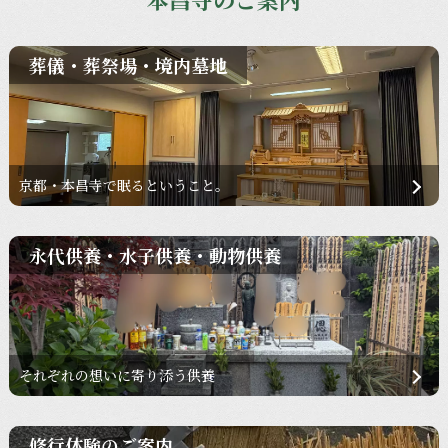
葬儀・葬祭場・境内墓地
京都・本昌寺で眠るということ。
永代供養・水子供養・動物供養
それぞれの想いに寄り添う供養
修行体験のご案内