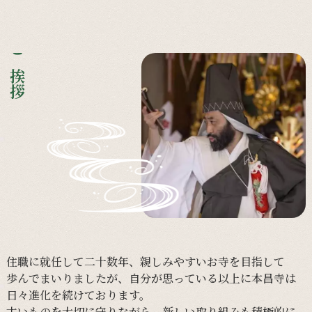
ご挨拶
住職に
就任して
二十数年、
親しみやすい
お寺を
目指して
歩んで
まいりましたが、
自分が
思っている以上に
本昌寺は
日々進化を
続けております。
古い
ものを
大切に
守りながら、
新しい
取り組みも
積極的に