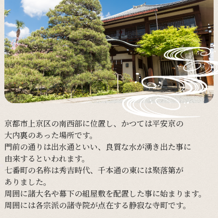
京都市上京区の
南西部に
位置し、
かつては
平安京の
大内裏の
あった
場所です。
門前の
通りは
出水通と
いい、
良質な
水が
湧き出た
事に
由来すると
いわれます。
七番町の
名称は
秀吉時代、
千本通の
東には
聚落第が
ありました。
周囲に
諸大名や
幕下の
組屋敷を
配置した
事に
始まります。
周囲には
各宗派の
諸寺院が
点在する
静寂な
寺町です。