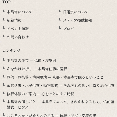
TOP
本昌寺について
日蓮宗について
新着情報
メディア掲載情報
イベント情報
ブログ
お問い合わせ
コンテンツ
本昌寺の寺宝 — 仏像・涅槃図
命をかけた祈り — 本昌寺住職の荒行
葬儀・葬祭場・境内墓地 — 京都・本昌寺で眠るということ
永代供養・水子供養・動物供養 — それぞれの想いに寄り添う供養
修行体験のご案内 — 心をととのえる時間
本昌寺の催しごと — 本昌寺フェスタ、きのえねまるしぇ、仏前結
婚式、ピアノ
こころとからだをととのえる — 体験・学び・交流の場