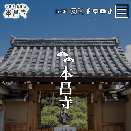
JA
/
EN
本昌寺