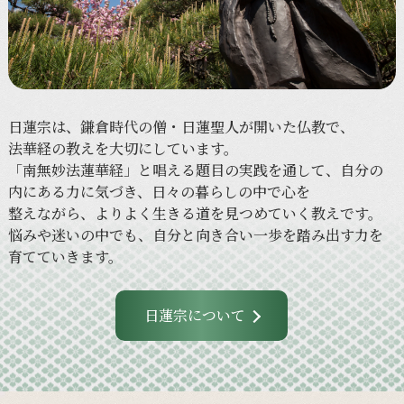
日蓮宗は、
鎌倉時代の
僧・
日蓮聖人が
開いた
仏教で、
法華経の
教えを
大切に
しています。
「南無妙法蓮華経」と
唱える
題目の
実践を
通して、
自分の
内に
ある
力に
気づき、
日々の
暮らしの
中で
心を
整えながら、
より
よく
生きる
道を
見つめていく
教えです。
悩みや
迷いの
中でも、
自分と
向き合い
一歩を
踏み出す力を
育てていきます。
日蓮宗について