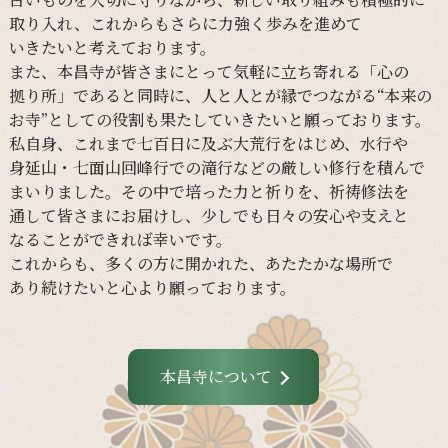
取り入れ、
これからも
さらに
力強く
歩みを
進めて
いきたいと
考えております。
また、
本昌寺が
皆さまに
とって
気軽に
立ち寄れる
「心の
拠り所」であると
同時に、
人と
人とが
縁で
つながる
“本来の
お寺”と
しての
役割も
果たしていきたいと
願っております。
私自身、
これまで
七百日に
及ぶ大荒行を
はじめ、
水行や
身延山・
七面山回峰行での
滝行などの
厳しい
修行を
積んで
まいりました。
その
中で
培った
力と
祈りを、
祈祷修法を
通して
皆さまに
お届けし、
少しでも
日々の
安心や
支えと
なる
ことができれば
幸いです。
これからも、
多くの
方に
開かれた、
あたたかな
場所で
あり続けたいと
心より
願っております。
本昌寺について