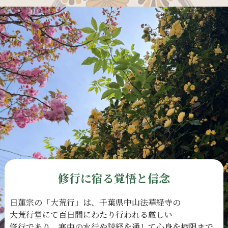
修行に宿る覚悟と信念
日蓮宗の
「大荒行」は、
千葉県中山法華経寺の
大荒行堂にて
百日間に
わたり
行われる
厳しい
修行であり、
寒中の
水行や
読経を
通して
心身を
極限まで