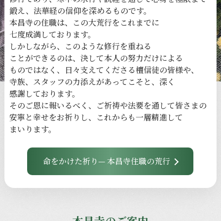
鍛え、
法華経の
信仰を
深める
ものです。
本昌寺の
住職は、
この
大荒行を
これまでに
七度成満しております。
しかしながら、
このような
修行を
重ねる
ことができるのは、
決して本人の
努力だけに
よる
ものではなく、
日々
支えてくださる
檀信徒の
皆様や、
寺族、
スタッフの
力添えが
あってこそと、
深く
感謝しております。
その
ご恩に
報いるべく、
ご祈祷や
法要を
通して
皆さまの
安寧と
幸せを
お祈りし、
これからも
一層
精進して
まいります。
命をかけた祈り— 本昌寺住職の荒行
本昌寺のご案内