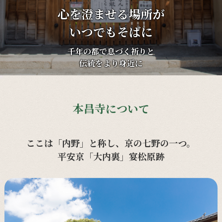
心を澄ませる場所が
いつでもそばに
千年の都で息づく祈りと
伝統をより身近に
本昌寺について
ここは「内野」と称し、京の七野の一つ。
平安京「大内裏」宴松原跡