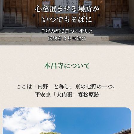
心を澄ませる場所が
いつでもそばに
千年の都で息づく祈りと
伝統をより身近に
本昌寺について
ここは「内野」と称し、京の七野の一つ。
平安京「大内裏」宴松原跡