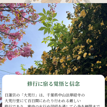
修行に宿る覚悟と信念
日蓮宗の
「大荒行」は、
千葉県中山法華経寺の
大荒行堂にて
百日間に
わたり
行われる
厳しい
修行であり、
寒中の
水行や
読経を
通して
心身を
極限まで