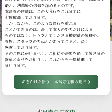
鍛え、
法華経の
信仰を
深める
ものです。
本昌寺の
住職は、
この
大荒行を
これまでに
七度成満しております。
しかしながら、
このような
修行を
重ねる
ことができるのは、
決して
本人の
努力だけに
よる
ものではなく、
日々
支えてくださる
檀信徒の
皆様や、
寺族、
スタッフの
力添えが
あってこそと、
深く
感謝しております。
その
ご恩に
報いるべく、
ご祈祷や
法要を
通して
皆さまの
安寧と
幸せを
お祈りし、
これからも
一層
精進して
まいります。
命をかけた祈り— 本昌寺住職の荒行
本昌寺のご案内