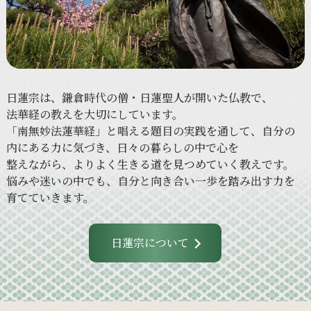
日蓮宗は、
鎌倉時代の
僧・日蓮聖人が
開いた
仏教で、
法華経の
教えを
大切に
しています。
「南無妙法蓮華経」と
唱える
題目の
実践を
通して、
自分の
内に
ある
力に
気づき、
日々の
暮らしの
中で
心を
整えながら、
より
よく
生きる
道を
見つめていく
教えです。
悩みや
迷いの
中でも、
自分と
向き合い
一歩を
踏み出す力を
育てていきます。
日蓮宗について