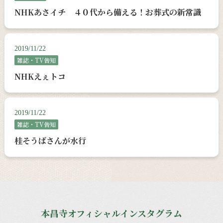
NHKあさイチ ４０代から備える！お葬式の新常識
2019/11/22
雑誌・TV告知
NHKえぇトコ
2019/11/22
雑誌・TV告知
桂そうばさんが水行
本昌寺オフィシャルインスタグラム