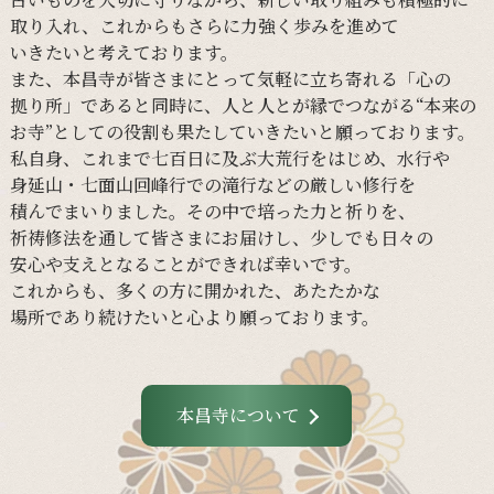
取り入れ、
これからも
さらに
力強く
歩みを
進めて
いきたいと
考えて
おります。
また、
本昌寺が
皆さまに
とって
気軽に
立ち寄れる
「心の
拠り所」であると
同時に、
人と
人とが
縁で
つながる
“本来の
お寺”と
しての
役割も
果たしていきたいと
願って
おります。
私自身、
これまで
七百日に
及ぶ大荒行を
はじめ、
水行や
身延山・
七面山回峰行での
滝行などの
厳しい
修行を
積んでまいりました。
その
中で
培った
力と
祈りを、
祈祷修法を
通して
皆さまに
お届けし、
少し
でも
日々の
安心や
支えと
なる
ことができれば
幸いです。
これからも、
多くの
方に
開かれた、
あたたかな
場所であり続けたいと
心より
願って
おります。
本昌寺について