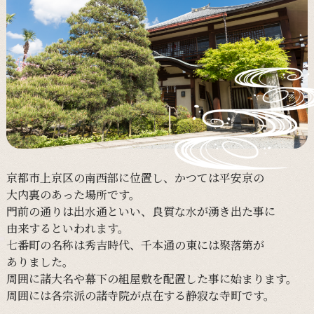
京都市上京区の
南西部に
位置し、
かつては
平安京の
大内裏の
あった
場所です。
門前の
通りは
出水通と
いい、
良質な
水が
湧き出た事に
由来すると
いわれます。
七番町の
名称は
秀吉時代、
千本通の
東には
聚落第が
ありました。
周囲に
諸大名や
幕下の
組屋敷を
配置した事に
始まります。
周囲には
各宗派の
諸寺院が
点在する
静寂な
寺町です。