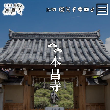
JA
/
EN
本昌寺