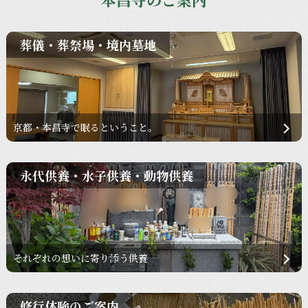
葬儀・葬祭場・境内墓地
京都・本昌寺で眠るということ。
永代供養・水子供養・動物供養
それぞれの想いに寄り添う供養
修行体験のご案内