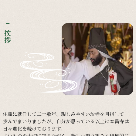
ご挨拶
住職に
就任して
二十数年、
親しみやすい
お寺を
目指して
歩んで
まいりましたが、
自分が
思っている
以上に
本昌寺は
日々
進化を
続けて
おります。
古い
ものを
大切に
守りながら、
新しい
取り組みも
積極的に