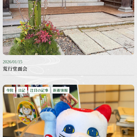
2026/01/15
荒行堂面会
寺院
日記
注目の記事
新着情報