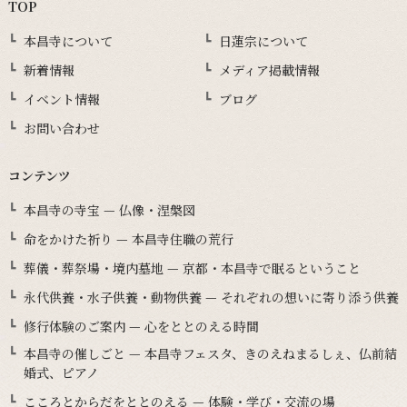
TOP
本昌寺について
日蓮宗について
新着情報
メディア掲載情報
イベント情報
ブログ
お問い合わせ
コンテンツ
本昌寺の寺宝 — 仏像・涅槃図
命をかけた祈り — 本昌寺住職の荒行
葬儀・葬祭場・境内墓地 — 京都・本昌寺で眠るということ
永代供養・水子供養・動物供養 — それぞれの想いに寄り添う供養
修行体験のご案内 — 心をととのえる時間
本昌寺の催しごと — 本昌寺フェスタ、きのえねまるしぇ、仏前結
婚式、ピアノ
こころとからだをととのえる — 体験・学び・交流の場