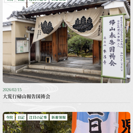
2026/02/15
大荒行帰山報告国祷会
寺院
日記
注目の記事
新着情報