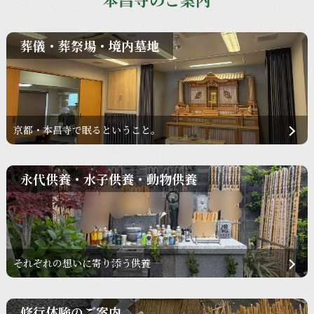
葬儀・葬祭場・境内墓地
京都・本昌寺で眠るということ。
永代供養・水子供養・動物供養
それぞれの想いに寄り添う供養
修行体験のご案内