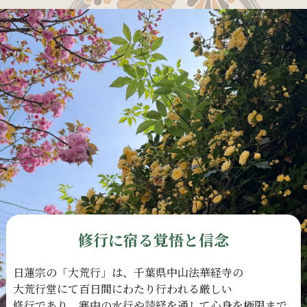
修行に宿る覚悟と信念
日蓮宗の
「大荒行」は、
千葉県中山法華経寺の
大荒行堂にて
百日間に
わたり
行われる
厳しい
修行であり、
寒中の
水行や
読経を
通して
心身を
極限まで