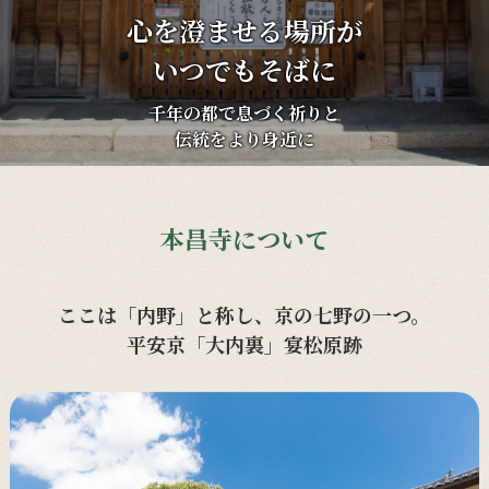
心を澄ませる場所が
いつでもそばに
千年の都で息づく祈りと
伝統をより身近に
本昌寺について
ここは「内野」と称し、京の七野の一つ。
平安京「大内裏」宴松原跡