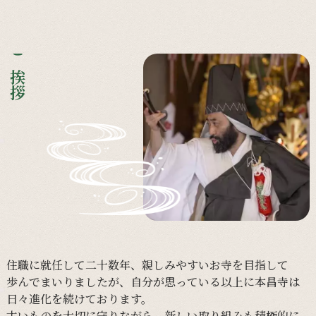
ご挨拶
住職に
就任して
二十数年、
親しみやすい
お寺を
目指して
歩んで
まいりましたが、
自分が
思っている
以上に
本昌寺は
日々
進化を
続けて
おります。
古い
ものを
大切に
守りながら、
新しい
取り組みも
積極的に