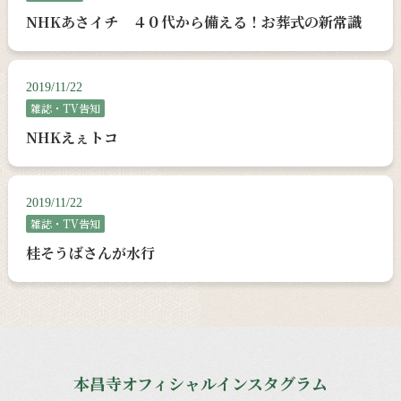
NHKあさイチ ４０代から備える！お葬式の新常識
2019/11/22
雑誌・TV告知
NHKえぇトコ
2019/11/22
雑誌・TV告知
桂そうばさんが水行
本昌寺オフィシャルインスタグラム