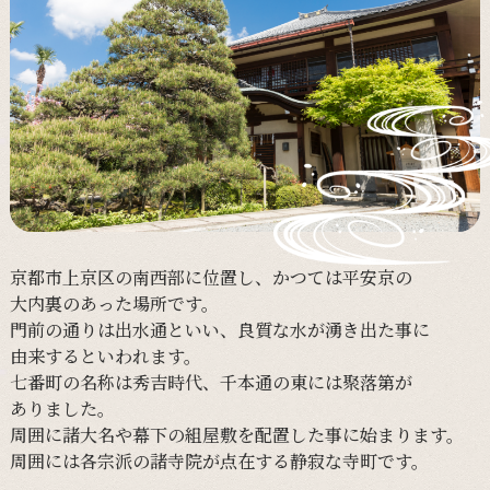
京都市上京区の
南西部に
位置し、
かつては
平安京の
大内裏の
あった
場所です。
門前の
通りは
出水通と
いい、
良質な
水が
湧き出た事に
由来すると
いわれます。
七番町の
名称は
秀吉時代、
千本通の
東には
聚落第が
ありました。
周囲に
諸大名や
幕下の
組屋敷を
配置した事に
始まります。
周囲には
各宗派の
諸寺院が
点在する
静寂な
寺町です。