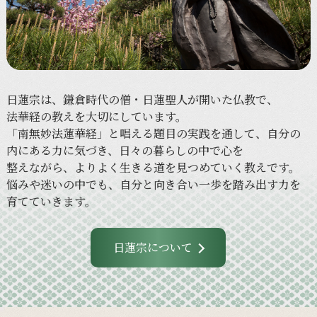
日蓮宗は、
鎌倉時代の
僧・日蓮聖人が
開いた
仏教で、
法華経の
教えを
大切に
しています。
「南無妙法蓮華経」と
唱える
題目の
実践を
通して、
自分の
内に
ある
力に
気づき、
日々の
暮らしの
中で
心を
整えながら、
より
よく
生きる
道を
見つめていく
教えです。
悩みや
迷いの
中でも、
自分と
向き合い
一歩を
踏み出す力を
育てていきます。
日蓮宗について