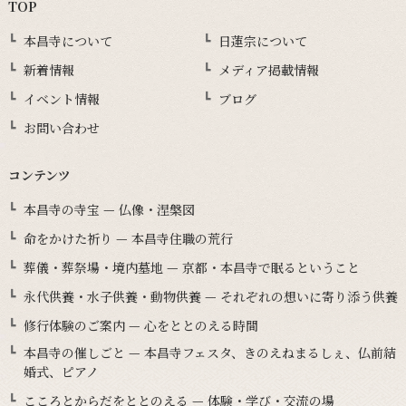
TOP
本昌寺について
日蓮宗について
新着情報
メディア掲載情報
イベント情報
ブログ
お問い合わせ
コンテンツ
本昌寺の寺宝 — 仏像・涅槃図
命をかけた祈り — 本昌寺住職の荒行
葬儀・葬祭場・境内墓地 — 京都・本昌寺で眠るということ
永代供養・水子供養・動物供養 — それぞれの想いに寄り添う供養
修行体験のご案内 — 心をととのえる時間
本昌寺の催しごと — 本昌寺フェスタ、きのえねまるしぇ、仏前結
婚式、ピアノ
こころとからだをととのえる — 体験・学び・交流の場