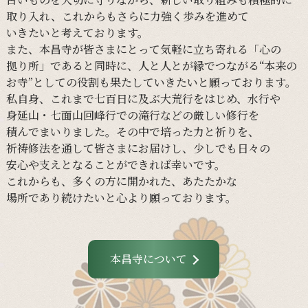
取り入れ、
これからも
さらに
力強く
歩みを
進めて
いきたいと
考えて
おります。
また、
本昌寺が
皆さまに
とって
気軽に
立ち寄れる
「心の
拠り所」であると
同時に、
人と
人とが
縁で
つながる
“本来の
お寺”と
しての
役割も
果たしていきたいと
願って
おります。
私自身、
これまで
七百日に
及ぶ大荒行を
はじめ、
水行や
身延山・
七面山回峰行での
滝行などの
厳しい
修行を
積んでまいりました。
その
中で
培った
力と
祈りを、
祈祷修法を
通して
皆さまに
お届けし、
少し
でも
日々の
安心や
支えと
なる
ことができれば
幸いです。
これからも、
多くの
方に
開かれた、
あたたかな
場所であり続けたいと
心より
願って
おります。
本昌寺について