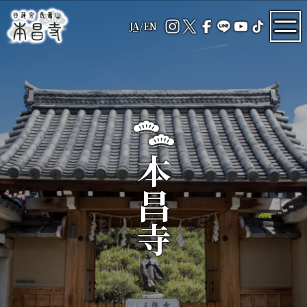
JA
/
EN
本昌寺