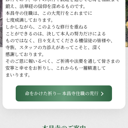
鍛え、
法華経の
信仰を
深める
ものです。
本昌寺の
住職は、
この
大荒行を
これまでに
七度成満しております。
しかしながら、
このような
修行を
重ねる
ことができるのは、
決して
本人の
努力だけに
よる
ものではなく、
日々
支えてくださる
檀信徒の
皆様や、
寺族、
スタッフの
力添えが
あってこそと、
深く
感謝しております。
その
ご恩に
報いるべく、
ご祈祷や
法要を
通して
皆さまの
安寧と
幸せを
お祈りし、
これからも
一層
精進して
まいります。
命をかけた祈り— 本昌寺住職の荒行
本昌寺のご案内