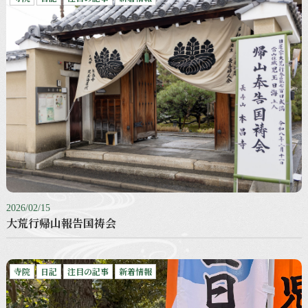
2026/02/15
大荒行帰山報告国祷会
寺院
日記
注目の記事
新着情報