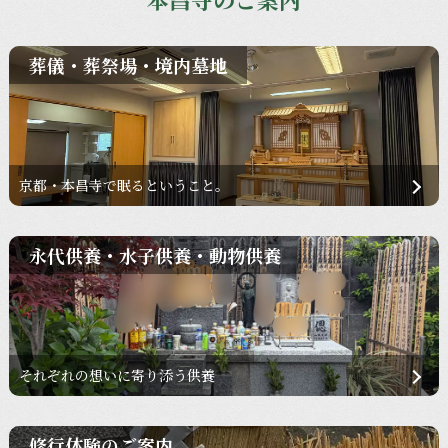
葬儀・葬祭場・境内墓地
京都・本昌寺で眠るということ。
永代供養・水子供養・動物供養
それぞれの想いに寄り添う供養
修行体験のご案内