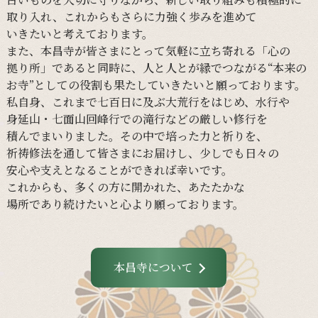
取り入れ、
これからも
さらに
力強く
歩みを
進めて
いきたいと
考えて
おります。
また、
本昌寺が
皆さまに
とって
気軽に
立ち寄れる
「心の
拠り所」であると
同時に、
人と
人とが
縁で
つながる
“本来の
お寺”と
しての
役割も
果たしていきたいと
願って
おります。
私自身、
これまで
七百日に
及ぶ大荒行を
はじめ、
水行や
身延山・
七面山回峰行での
滝行などの
厳しい
修行を
積んでまいりました。
その
中で
培った
力と
祈りを、
祈祷修法を
通して
皆さまに
お届けし、
少し
でも
日々の
安心や
支えと
なる
ことができれば
幸いです。
これからも、
多くの
方に
開かれた、
あたたかな
場所であり続けたいと
心より
願って
おります。
本昌寺について