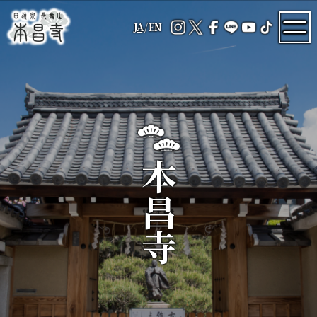
JA
/
EN
本昌寺