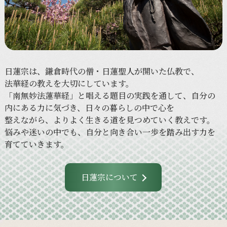
日蓮宗は、
鎌倉時代の
僧・日蓮聖人が
開いた
仏教で、
法華経の
教えを
大切に
しています。
「南無妙法蓮華経」と
唱える
題目の
実践を
通して、
自分の
内に
ある
力に
気づき、
日々の
暮らしの
中で
心を
整えながら、
より
よく
生きる
道を
見つめていく
教えです。
悩みや
迷いの
中でも、
自分と
向き合い
一歩を
踏み出す力を
育てていきます。
日蓮宗について