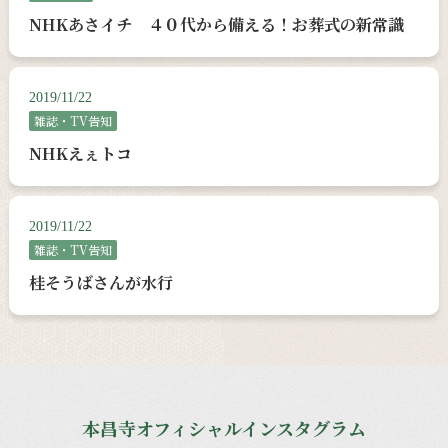
NHKあさイチ ４０代から備える！お葬式の新常識
2019/11/22
雑誌・TV告知
NHKえぇトコ
2019/11/22
雑誌・TV告知
桂そうばさんが水行
本昌寺オフィシャルインスタグラム