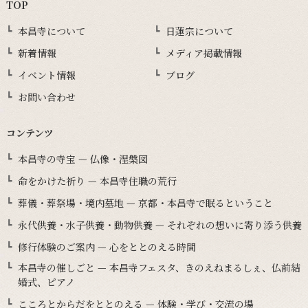
TOP
本昌寺について
日蓮宗について
新着情報
メディア掲載情報
イベント情報
ブログ
お問い合わせ
コンテンツ
本昌寺の寺宝 — 仏像・涅槃図
命をかけた祈り — 本昌寺住職の荒行
葬儀・葬祭場・境内墓地 — 京都・本昌寺で眠るということ
永代供養・水子供養・動物供養 — それぞれの想いに寄り添う供養
修行体験のご案内 — 心をととのえる時間
本昌寺の催しごと — 本昌寺フェスタ、きのえねまるしぇ、仏前結
婚式、ピアノ
こころとからだをととのえる — 体験・学び・交流の場