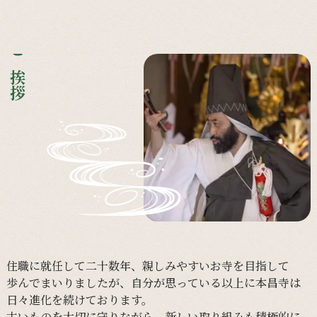
ご挨拶
住職に
就任して
二十数年、
親しみやすい
お寺を
目指して
歩んで
まいりましたが、
自分が
思っている
以上に
本昌寺は
日々
進化を
続けて
おります。
古い
ものを
大切に
守りながら、
新しい
取り組みも
積極的に