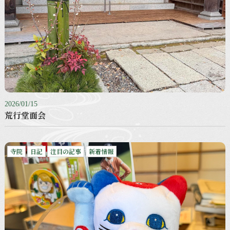
2026/01/15
荒行堂面会
寺院
日記
注目の記事
新着情報