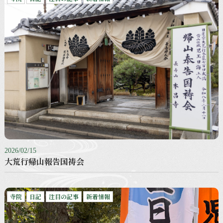
2026/02/15
大荒行帰山報告国祷会
寺院
日記
注目の記事
新着情報