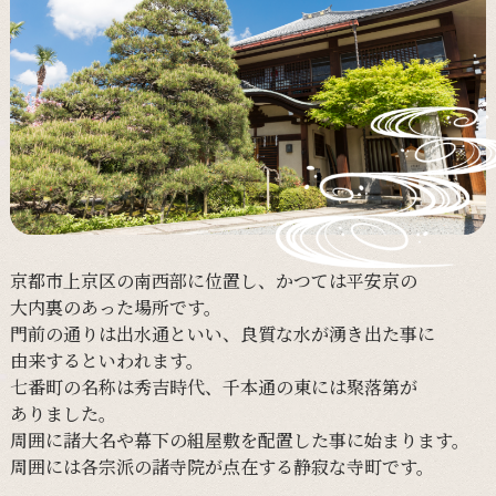
京都市上京区の
南西部に
位置し、
かつては
平安京の
大内裏の
あった
場所です。
門前の
通りは
出水通と
いい、
良質な
水が
湧き出た事に
由来すると
いわれます。
七番町の
名称は
秀吉時代、
千本通の
東には
聚落第が
ありました。
周囲に
諸大名や
幕下の
組屋敷を
配置した事に
始まります。
周囲には
各宗派の
諸寺院が
点在する
静寂な
寺町です。