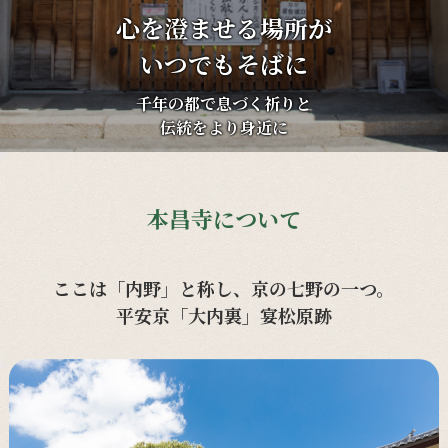
心を澄ませる場所が
いつでもそばに
千年の都で息づく祈りと
伝統をより身近に
本昌寺について
ここは「内野」と称し、京の七野の一つ。
平安京「大内裏」宴松原跡