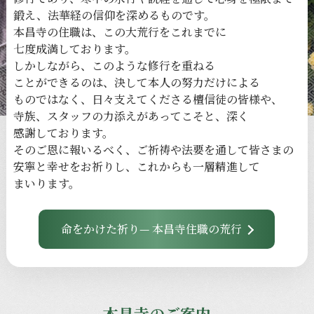
鍛え、
法華経の
信仰を
深める
ものです。
本昌寺の
住職は、
この
大荒行を
これまでに
七度成満しております。
しかしながら、
このような
修行を
重ねる
ことができるのは、
決して
本人の
努力だけに
よる
ものではなく、
日々
支えてくださる
檀信徒の
皆様や、
寺族、
スタッフの
力添えが
あってこそと、
深く
感謝しております。
その
ご恩に
報いるべく、
ご祈祷や
法要を
通して
皆さまの
安寧と
幸せを
お祈りし、
これからも
一層
精進して
まいります。
命をかけた祈り— 本昌寺住職の荒行
本昌寺のご案内