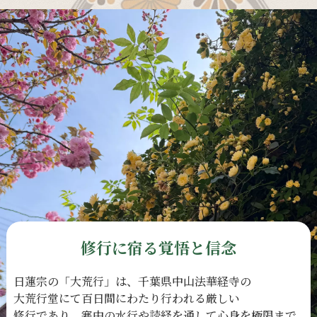
修行に宿る覚悟と信念
日蓮宗の
「大荒行」は、
千葉県中山法華経寺の
大荒行堂にて
百日間に
わたり
行われる
厳しい
修行であり、
寒中の
水行や
読経を
通して
心身を
極限まで