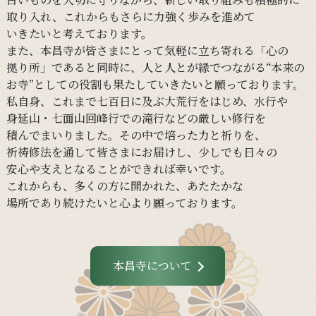
取り入れ、
これからも
さらに
力強く
歩みを
進めて
いきたいと
考えて
おります。
また、
本昌寺が
皆さまに
とって
気軽に
立ち寄れる
「心の
拠り所」であると
同時に、
人と
人とが
縁で
つながる
“本来の
お寺”と
しての
役割も
果たしていきたいと
願って
おります。
私自身、
これまで
七百日に
及ぶ大荒行を
はじめ、
水行や
身延山・
七面山回峰行での
滝行などの
厳しい
修行を
積んでまいりました。
その
中で
培った
力と
祈りを、
祈祷修法を
通して
皆さまに
お届けし、
少し
でも
日々の
安心や
支えと
なる
ことができれば
幸いです。
これからも、
多くの
方に
開かれた、
あたたかな
場所であり続けたいと
心より
願って
おります。
本昌寺について