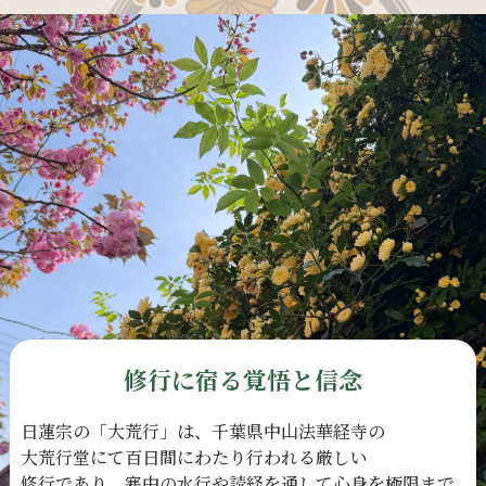
修行に宿る覚悟と信念
日蓮宗の
「大荒行」は、
千葉県中山法華経寺の
大荒行堂にて
百日間に
わたり
行われる
厳しい
修行であり、
寒中の
水行や
読経を
通して
心身を
極限まで