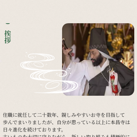
ご挨拶
住職に
就任して
二十数年、
親しみやすい
お寺を
目指して
歩んで
まいりましたが、
自分が
思っている
以上に
本昌寺は
日々
進化を
続けて
おります。
古い
ものを
大切に
守りながら、
新しい
取り組みも
積極的に