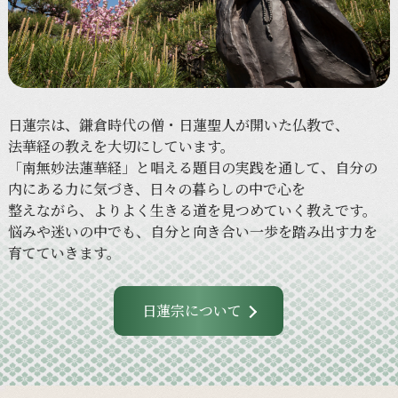
日蓮宗は、
鎌倉時代の
僧・日蓮聖人が
開いた
仏教で、
法華経の
教えを
大切に
しています。
「南無妙法蓮華経」と
唱える
題目の
実践を
通して、
自分の
内に
ある
力に
気づき、
日々の
暮らしの
中で
心を
整えながら、
より
よく
生きる
道を
見つめていく
教えです。
悩みや
迷いの
中でも、
自分と
向き合い
一歩を
踏み出す力を
育てていきます。
日蓮宗について