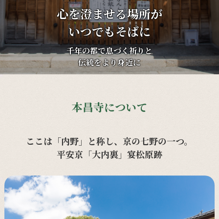
心を澄ませる場所が
いつでもそばに
千年の都で息づく祈りと
伝統をより身近に
本昌寺について
ここは「内野」と称し、京の七野の一つ。
平安京「大内裏」宴松原跡