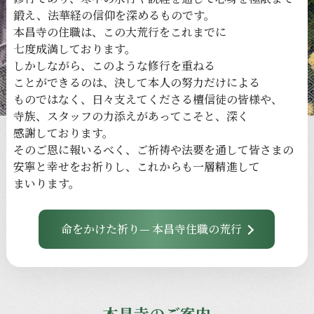
鍛え、
法華経の
信仰を
深める
ものです。
本昌寺の
住職は、
この
大荒行を
これまでに
七度成満しております。
しかしながら、
このような
修行を
重ねる
ことができるのは、
決して
本人の
努力だけに
よる
ものではなく、
日々
支えてくださる
檀信徒の
皆様や、
寺族、
スタッフの
力添えが
あってこそと、
深く
感謝しております。
その
ご恩に
報いるべく、
ご祈祷や
法要を
通して
皆さまの
安寧と
幸せを
お祈りし、
これからも
一層
精進して
まいります。
命をかけた祈り— 本昌寺住職の荒行
本昌寺のご案内