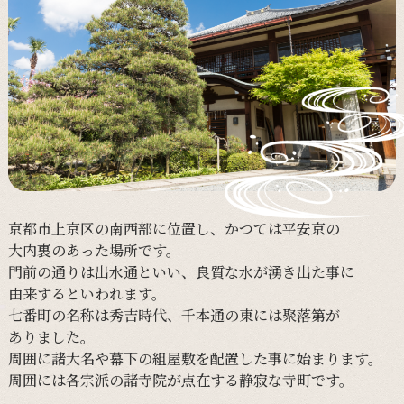
京都市上京区の
南西部に
位置し、
かつては
平安京の
大内裏の
あった
場所です。
門前の
通りは
出水通と
いい、
良質な
水が
湧き出た事に
由来すると
いわれます。
七番町の
名称は
秀吉時代、
千本通の
東には
聚落第が
ありました。
周囲に
諸大名や
幕下の
組屋敷を
配置した事に
始まります。
周囲には
各宗派の
諸寺院が
点在する
静寂な
寺町です。