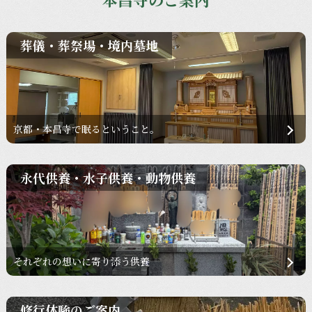
葬儀・葬祭場・境内墓地
京都・本昌寺で眠るということ。
永代供養・水子供養・動物供養
それぞれの想いに寄り添う供養
修行体験のご案内