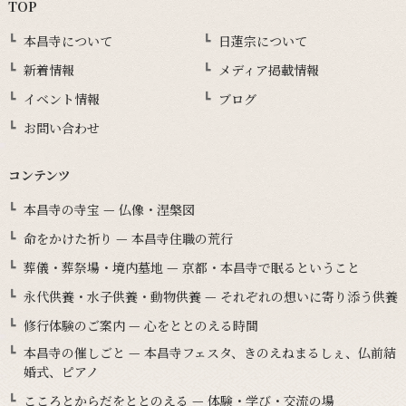
TOP
本昌寺について
日蓮宗について
新着情報
メディア掲載情報
イベント情報
ブログ
お問い合わせ
コンテンツ
本昌寺の寺宝 — 仏像・涅槃図
命をかけた祈り — 本昌寺住職の荒行
葬儀・葬祭場・境内墓地 — 京都・本昌寺で眠るということ
永代供養・水子供養・動物供養 — それぞれの想いに寄り添う供養
修行体験のご案内 — 心をととのえる時間
本昌寺の催しごと — 本昌寺フェスタ、きのえねまるしぇ、仏前結
婚式、ピアノ
こころとからだをととのえる — 体験・学び・交流の場