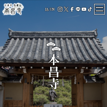
JA
/
EN
本昌寺