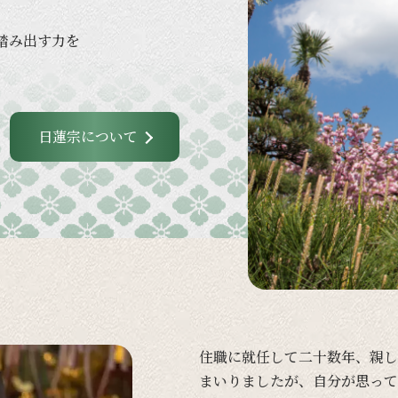
踏み出す力を
日蓮宗について
住職に
就任して
二十数年、
親し
まいりましたが、
自分が
思って