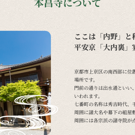
本昌寺について
ここは「内野」と
平安京「大内裏」
京都市上京区の
南西部に
位
場所です。
門前の
通りは
出水通と
いい
いわれます。
七番町の
名称は
秀吉時代、
周囲に
諸大名や
幕下の
組屋
周囲には
各宗派の
諸寺院が