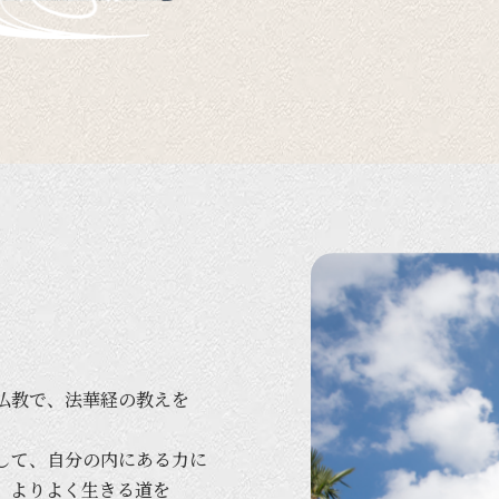
仏教で、
法華経の
教えを
して、
自分の
内に
ある
力に
、
より
よく
生きる
道を