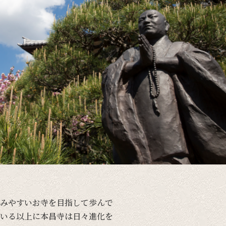
みやすい
お寺を
目指して
歩んで
いる以上に
本昌寺は
日々進化を