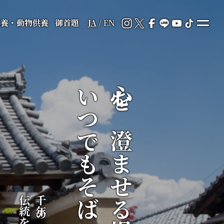
供養・動物供養
御首題
JA
/
EN
いつでもそばに
心を澄ませる場所が