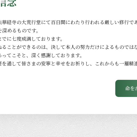
信念
法華経寺の
大荒行堂にて
百日間に
わたり
行われる
厳しい
修行で
を
深める
ものです。
までに
七度成満しております。
ねる
ことができるのは、
決して本人の
努力だけに
よる
ものでは
あってこそと、
深く
感謝しております。
要を
通して
皆さまの
安寧と
幸せを
お祈りし、
これからも
一層
精
命を