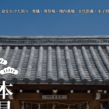
命をかけた祈り
葬儀・葬祭場・境内墓地
永代供養・水子
昌寺