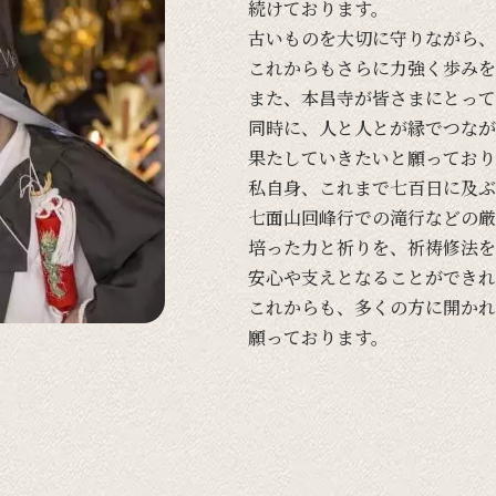
続けております。
古い
ものを
大切に
守りながら、
これからも
さらに
力強く
歩みを
また、
本昌寺が
皆さまに
とって
同時に、
人と
人とが
縁で
つなが
果たしていきたいと
願っており
私自身、
これまで
七百日に
及ぶ
七面山回峰行での
滝行などの
厳
培った
力と
祈りを、
祈祷修法を
安心や
支えと
なる
ことができれ
これからも、
多くの
方に
開かれ
願っております。