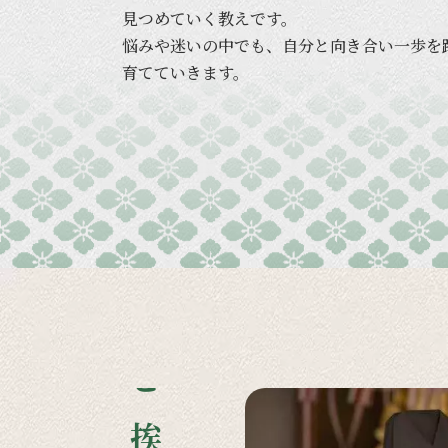
見つめていく
教えです。
悩みや
迷いの
中でも、
自分と
向き合い
一歩を
育てていきます。
ご挨拶