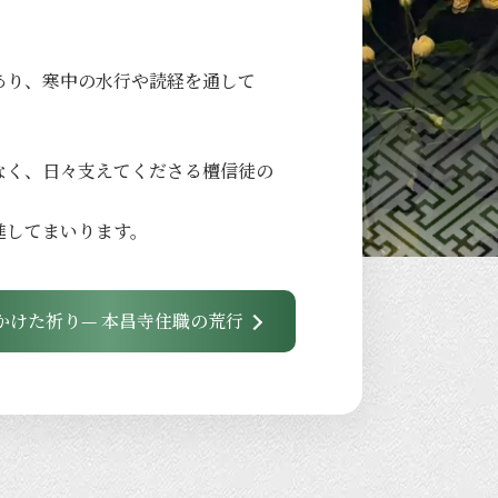
あり、
寒中の
水行や
読経を
通して
なく、
日々
支えてくださる
檀信徒の
進して
まいります。
かけた祈り— 本昌寺住職の荒行