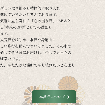
新しい
取り組みも
積極的に
取り入れ、
進めて
いきたいと
考えております。
気軽に
立ち寄れる
「心の
拠り所」であると
る
“本来の
お寺”と
しての
役割も
ます。
大荒行を
はじめ、
水行や
身延山・
しい
修行を
積んで
まいりました。
その
中で
通して
皆さまに
お届けし、
少しでも
日々の
ば
幸いです。
た、
あたたかな
場所で
あり続けたいと
心より
本昌寺について