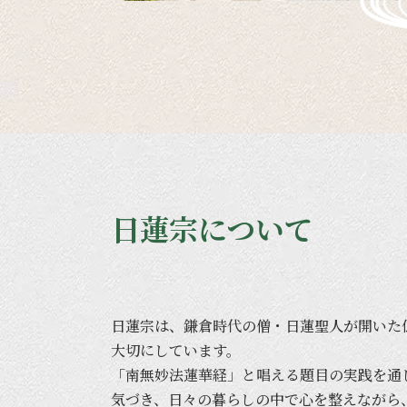
日蓮宗について
日蓮宗は、
鎌倉時代の
僧・
日蓮聖人が
開いた
大切に
しています。
「南無妙法蓮華経」と
唱える
題目の
実践を
通
気づき、
日々の
暮らしの
中で
心を
整えながら