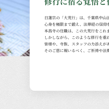
修行に宿る覚悟と
日蓮宗の
「大荒行」は、
千葉県中山
心身を
極限まで
鍛え、
法華経の
信仰
本昌寺の
住職は、
この
大荒行を
これ
しかしながら、
このような
修行を
重
皆様や、
寺族、
スタッフの
力添えが
その
ご恩に
報いるべく、
ご祈祷や
法