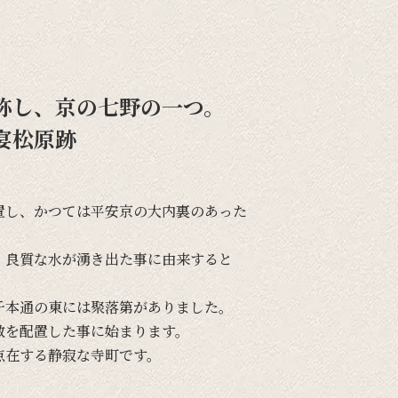
称し、京の七野の一つ。
宴松原跡
置し、
かつては
平安京の
大内裏の
あった
、
良質な
水が
湧き出た
事に
由来すると
千本通の
東には
聚落第が
ありました。
敷を
配置した
事に
始まります。
点在する
静寂な
寺町です。