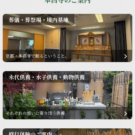
葬儀・葬祭場・境内墓地
京都・本昌寺で眠るということ。
永代供養・水子供養・動物供養
それぞれの想いに寄り添う供養
修行体験のご案内