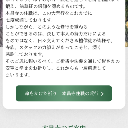
鍛え、
法華経の
信仰を
深める
ものです。
本昌寺の
住職は、
この
大荒行を
これまでに
七度成満しております。
しかしながら、
このような
修行を
重ねる
ことができるのは、
決して本人の
努力だけに
よる
ものではなく、
日々
支えてくださる
檀信徒の
皆様や、
寺族、
スタッフの
力添えが
あってこそと、
深く
感謝しております。
その
ご恩に
報いるべく、
ご祈祷や
法要を
通して
皆さまの
安寧と
幸せを
お祈りし、
これからも
一層
精進して
まいります。
命をかけた祈り— 本昌寺住職の荒行
本昌寺のご案内