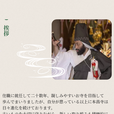
ご挨拶
住職に
就任して
二十数年、
親しみやすい
お寺を
目指して
歩んで
まいりましたが、
自分が
思っている以上に
本昌寺は
日々進化を
続けております。
古い
ものを
大切に
守りながら、
新しい
取り組みも
積極的に