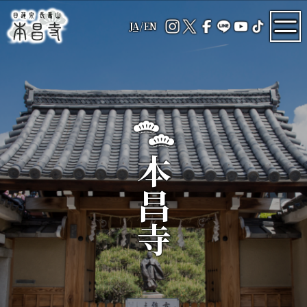
JA
/
EN
本昌寺