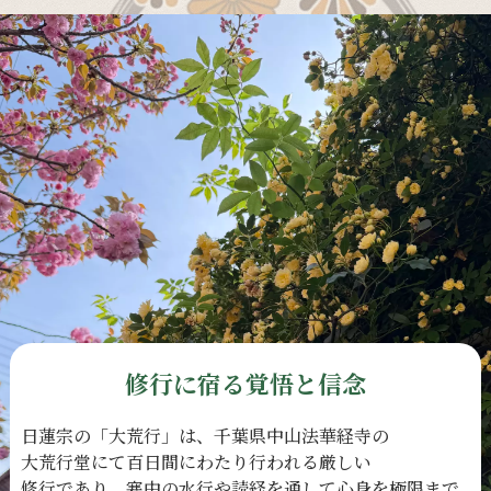
修行に宿る覚悟と信念
日蓮宗の
「大荒行」は、
千葉県中山法華経寺の
大荒行堂にて
百日間に
わたり
行われる
厳しい
修行であり、
寒中の
水行や
読経を
通して
心身を
極限まで