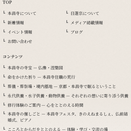
TOP
本昌寺について
日蓮宗について
新着情報
メディア掲載情報
イベント情報
ブログ
お問い合わせ
コンテンツ
本昌寺の寺宝 — 仏像・涅槃図
命をかけた祈り — 本昌寺住職の荒行
葬儀・葬祭場・境内墓地 — 京都・本昌寺で眠るということ
永代供養・水子供養・動物供養 — それぞれの想いに寄り添う供養
修行体験のご案内 — 心をととのえる時間
本昌寺の催しごと — 本昌寺フェスタ、きのえねまるしぇ、仏前結
婚式、ピアノ
こころとからだをととのえる — 体験・学び・交流の場