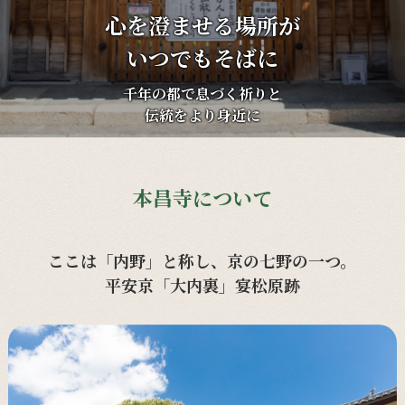
心を澄ませる場所が
いつでもそばに
千年の都で息づく祈りと
伝統をより身近に
本昌寺について
ここは「内野」と称し、京の七野の一つ。
平安京「大内裏」宴松原跡