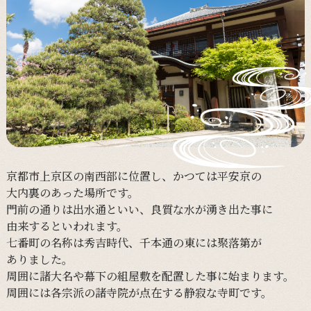
京都市上京区の
南西部に
位置し、
かつては
平安京の
大内裏の
あった
場所です。
門前の
通りは
出水通と
いい、
良質な
水が
湧き出た
事に
由来すると
いわれます。
七番町の
名称は
秀吉時代、
千本通の
東には
聚落第が
ありました。
周囲に
諸大名や
幕下の
組屋敷を
配置した
事に
始まります。
周囲には
各宗派の
諸寺院が
点在する
静寂な
寺町です。