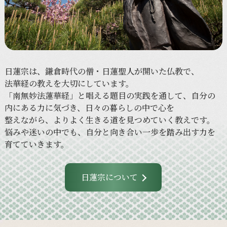
日蓮宗は、
鎌倉時代の
僧・
日蓮聖人が
開いた
仏教で、
法華経の
教えを
大切に
しています。
「南無妙法蓮華経」と
唱える
題目の
実践を
通して、
自分の
内に
ある
力に
気づき、
日々の
暮らしの
中で
心を
整えながら、
より
よく
生きる
道を
見つめていく
教えです。
悩みや
迷いの
中でも、
自分と
向き合い
一歩を
踏み出す力を
育てていきます。
日蓮宗について