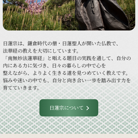
日蓮宗は、
鎌倉時代の
僧・日蓮聖人が
開いた
仏教で、
法華経の
教えを
大切に
しています。
「南無妙法蓮華経」と
唱える
題目の
実践を
通して、
自分の
内に
ある
力に
気づき、
日々の
暮らしの
中で
心を
整えながら、
より
よく
生きる
道を
見つめていく
教えです。
悩みや
迷いの
中でも、
自分と
向き合い
一歩を
踏み出す力を
育てていきます。
日蓮宗について