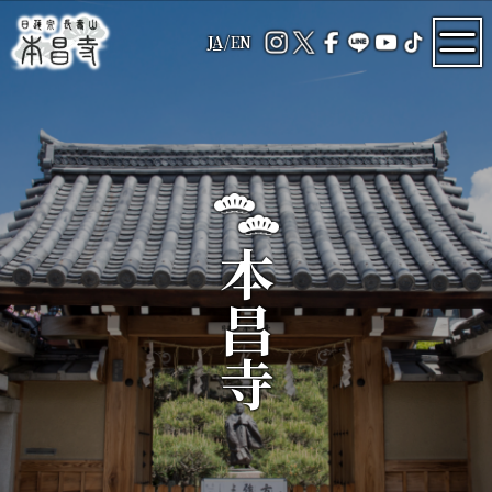
JA
/
EN
本昌寺