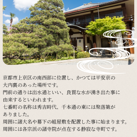
京都市上京区の
南西部に
位置し、
かつては
平安京の
大内裏の
あった
場所です。
門前の
通りは
出水通と
いい、
良質な
水が
湧き出た事に
由来すると
いわれます。
七番町の
名称は
秀吉時代、
千本通の
東には
聚落第が
ありました。
周囲に
諸大名や
幕下の
組屋敷を
配置した事に
始まります。
周囲には
各宗派の
諸寺院が
点在する
静寂な
寺町です。