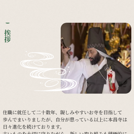
ご挨拶
住職に
就任して
二十数年、
親しみやすい
お寺を
目指して
歩んで
まいりましたが、
自分が
思っている
以上に
本昌寺は
日々
進化を
続けて
おります。
古い
ものを
大切に
守りながら、
新しい
取り組みも
積極的に