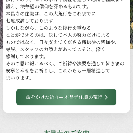
鍛え、
法華経の
信仰を
深める
ものです。
本昌寺の
住職は、
この
大荒行を
これまでに
七度成満しております。
しかしながら、
このような
修行を
重ねる
ことができるのは、
決して
本人の
努力だけに
よる
ものではなく、
日々
支えてくださる
檀信徒の
皆様や、
寺族、
スタッフの
力添えが
あってこそと、
深く
感謝しております。
その
ご恩に
報いるべく、
ご祈祷や
法要を
通して
皆さまの
安寧と
幸せを
お祈りし、
これからも
一層
精進して
まいります。
命をかけた祈り— 本昌寺住職の荒行
本昌寺のご案内