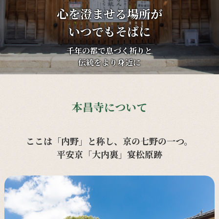
心を澄ませる場所が
いつでもそばに
千年の都で息づく祈りと
伝統をより身近に
本昌寺について
ここは「内野」と称し、京の七野の一つ。
平安京「大内裏」宴松原跡