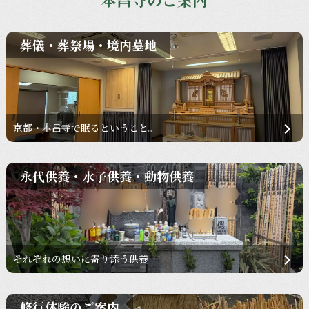
葬儀・葬祭場・境内墓地
京都・本昌寺で眠るということ。
永代供養・水子供養・動物供養
それぞれの想いに寄り添う供養
修行体験のご案内