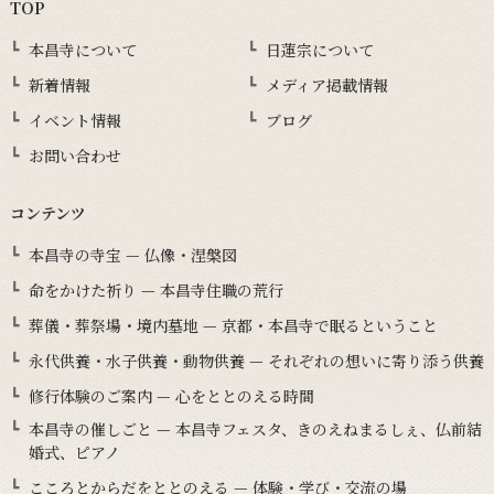
TOP
本昌寺について
日蓮宗について
新着情報
メディア掲載情報
イベント情報
ブログ
お問い合わせ
コンテンツ
本昌寺の寺宝 — 仏像・涅槃図
命をかけた祈り — 本昌寺住職の荒行
葬儀・葬祭場・境内墓地 — 京都・本昌寺で眠るということ
永代供養・水子供養・動物供養 — それぞれの想いに寄り添う供養
修行体験のご案内 — 心をととのえる時間
本昌寺の催しごと — 本昌寺フェスタ、きのえねまるしぇ、仏前結
婚式、ピアノ
こころとからだをととのえる — 体験・学び・交流の場