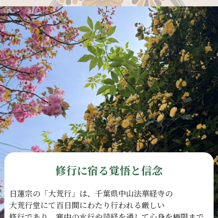
修行に宿る覚悟と信念
日蓮宗の
「大荒行」は、
千葉県中山法華経寺の
大荒行堂にて
百日間に
わたり
行われる
厳しい
修行であり、
寒中の
水行や
読経を
通して
心身を
極限まで