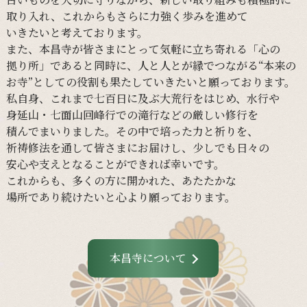
取り入れ、
これからも
さらに
力強く
歩みを
進めて
いきたいと
考えて
おります。
また、
本昌寺が
皆さまに
とって
気軽に
立ち寄れる
「心の
拠り所」であると
同時に、
人と
人とが
縁で
つながる
“本来の
お寺”と
しての
役割も
果たしていきたいと
願って
おります。
私自身、
これまで
七百日に
及ぶ大荒行を
はじめ、
水行や
身延山・
七面山回峰行での
滝行などの
厳しい
修行を
積んでまいりました。
その
中で
培った
力と
祈りを、
祈祷修法を
通して
皆さまに
お届けし、
少し
でも
日々の
安心や
支えと
なる
ことができれば
幸いです。
これからも、
多くの
方に
開かれた、
あたたかな
場所であり続けたいと
心より
願って
おります。
本昌寺について