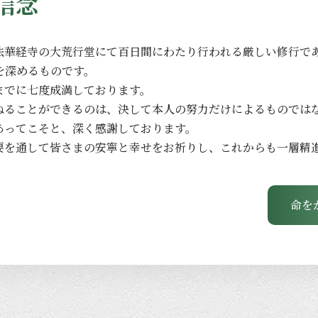
信念
法華経寺の
大荒行堂にて
百日間に
わたり
行われる
厳しい
修行で
を
深める
ものです。
までに
七度成満しております。
ねる
ことができるのは、
決して
本人の
努力だけに
よる
ものでは
あってこそと、
深く
感謝しております。
要を
通して
皆さまの
安寧と
幸せを
お祈りし、
これからも
一層
精
命を