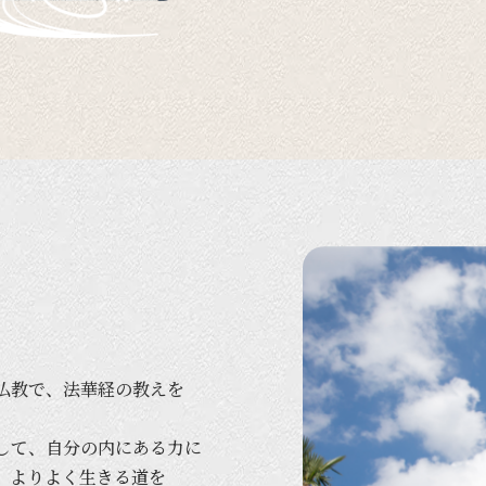
仏教で、
法華経の
教えを
して、
自分の
内に
ある
力に
、
より
よく
生きる
道を