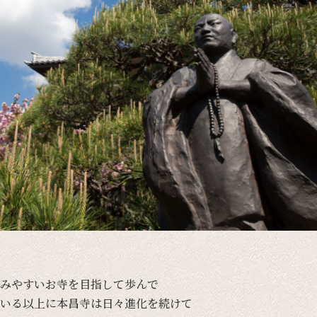
みやすい
お寺を
目指して
歩んで
いる
以上に
本昌寺は
日々
進化を
続けて