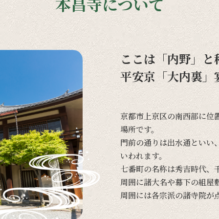
本昌寺について
ここは「内野」と
平安京「大内裏」
京都市上京区の
南西部に
位
場所です。
門前の
通りは
出水通と
いい
いわれます。
七番町の
名称は
秀吉時代、
周囲に
諸大名や
幕下の
組屋
周囲には
各宗派の
諸寺院が