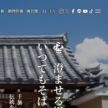
供養・動物供養
御首題
JA
/
EN
いつでもそばに
心を澄ませる場所が