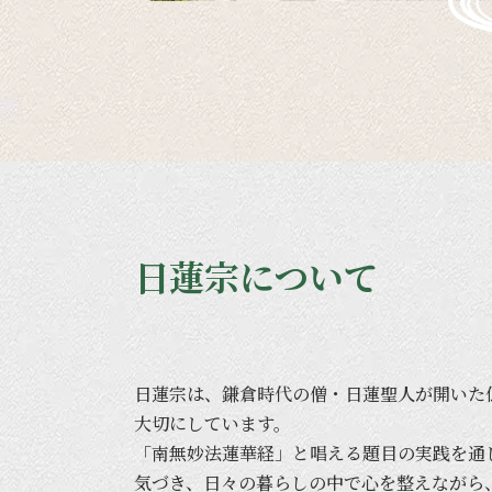
日蓮宗について
日蓮宗は、
鎌倉時代の
僧・日蓮聖人が
開いた
大切に
しています。
「南無妙法蓮華経」と
唱える
題目の
実践を
通
気づき、
日々の
暮らしの
中で
心を
整えながら