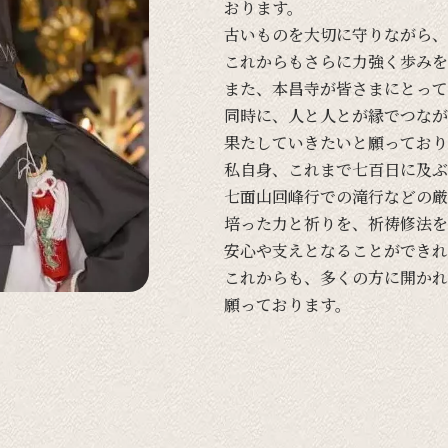
おります。
古い
ものを
大切に
守りながら、
これからも
さらに
力強く
歩みを
また、
本昌寺が
皆さまに
とって
同時に、
人と
人とが
縁で
つなが
果たしていきたいと
願って
おり
私自身、
これまで
七百日に
及ぶ
七面山回峰行での
滝行などの
厳
培った
力と
祈りを、
祈祷修法を
安心や
支えと
なる
ことができれ
これからも、
多くの
方に
開かれ
願って
おります。