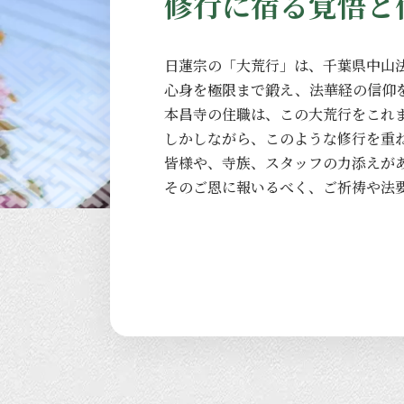
修行に宿る覚悟と
日蓮宗の
「大荒行」は、
千葉県中山
心身を
極限まで
鍛え、
法華経の
信仰
本昌寺の
住職は、
この
大荒行を
これ
しかしながら、
このような
修行を
重
皆様や、
寺族、
スタッフの
力添えが
その
ご恩に
報いるべく、
ご祈祷や
法