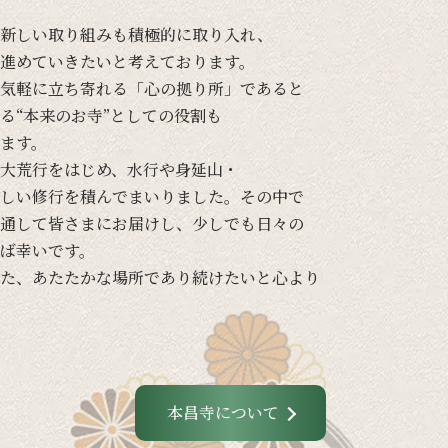
新しい
取り組みも
積極的に
取り入れ、
進めて
いきたいと
考えて
おります。
気軽に
立ち寄れる
「心の
拠り所」であると
る
“本来の
お寺”と
しての
役割も
ます。
大荒行を
はじめ、
水行や
身延山・
しい
修行を
積んでまいりました。
その
中で
通して
皆さまに
お届けし、
少し
でも
日々の
ば
幸いです。
た、
あたたかな
場所であり続けたいと
心より
本昌寺について