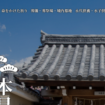
命をかけた祈り
葬儀・葬祭場・境内墓地
永代供養・水子
昌寺