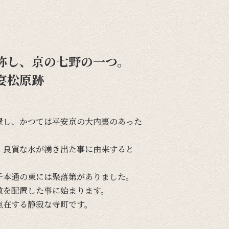
称し、京の七野の一つ。
宴松原跡
置し、
かつては
平安京の
大内裏の
あった
、
良質な
水が
湧き出た事に
由来すると
千本通の
東には
聚落第が
ありました。
敷を
配置した事に
始まります。
点在する
静寂な
寺町です。