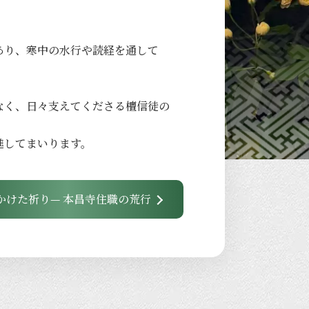
あり、
寒中の
水行や
読経を
通して
なく、
日々
支えてくださる
檀信徒の
進して
まいります。
かけた祈り— 本昌寺住職の荒行