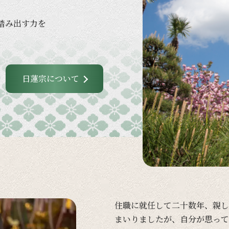
踏み出す力を
日蓮宗について
住職に
就任して
二十数年、
親し
まいりましたが、
自分が
思って