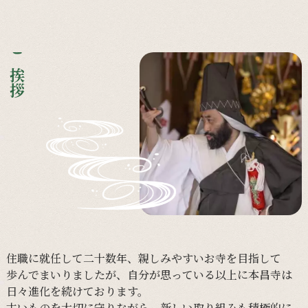
ご挨拶
住職に
就任して
二十数年、
親しみやすい
お寺を
目指して
歩んで
まいりましたが、
自分が
思っている以上に
本昌寺は
日々進化を
続けております。
古い
ものを
大切に
守りながら、
新しい
取り組みも
積極的に