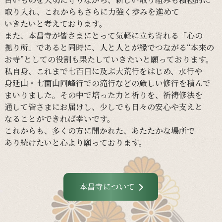
取り入れ、
これからも
さらに
力強く
歩みを
進めて
いきたいと
考えております。
また、
本昌寺が
皆さまに
とって
気軽に
立ち寄れる
「心の
拠り所」であると
同時に、
人と
人とが
縁で
つながる
“本来の
お寺”と
しての
役割も
果たしていきたいと
願っております。
私自身、
これまで
七百日に
及ぶ大荒行を
はじめ、
水行や
身延山・
七面山回峰行での
滝行などの
厳しい
修行を
積んで
まいりました。
その
中で
培った
力と
祈りを、
祈祷修法を
通して
皆さまに
お届けし、
少しでも
日々の
安心や
支えと
なる
ことができれば
幸いです。
これからも、
多くの
方に
開かれた、
あたたかな
場所で
あり続けたいと
心より
願っております。
本昌寺について