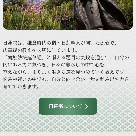
日蓮宗は、
鎌倉時代の
僧・
日蓮聖人が
開いた
仏教で、
法華経の
教えを
大切に
しています。
「南無妙法蓮華経」と
唱える
題目の
実践を
通して、
自分の
内に
ある
力に
気づき、
日々の
暮らしの
中で
心を
整えながら、
より
よく
生きる
道を
見つめていく
教えです。
悩みや
迷いの
中でも、
自分と
向き合い
一歩を
踏み出す力を
育てていきます。
日蓮宗について