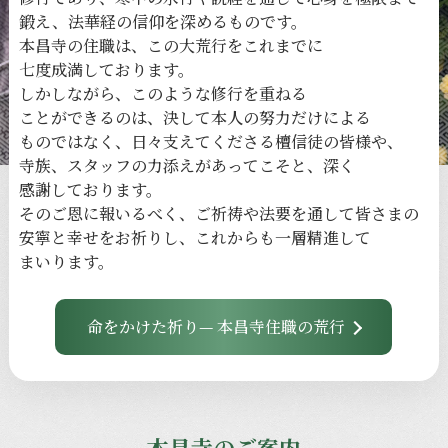
鍛え、
法華経の
信仰を
深める
ものです。
本昌寺の
住職は、
この
大荒行を
これまでに
七度成満しております。
しかしながら、
このような
修行を
重ねる
ことができるのは、
決して本人の
努力だけに
よる
ものではなく、
日々
支えてくださる
檀信徒の
皆様や、
寺族、
スタッフの
力添えが
あってこそと、
深く
感謝しております。
その
ご恩に
報いるべく、
ご祈祷や
法要を
通して
皆さまの
安寧と
幸せを
お祈りし、
これからも
一層
精進して
まいります。
命をかけた祈り— 本昌寺住職の荒行
本昌寺のご案内