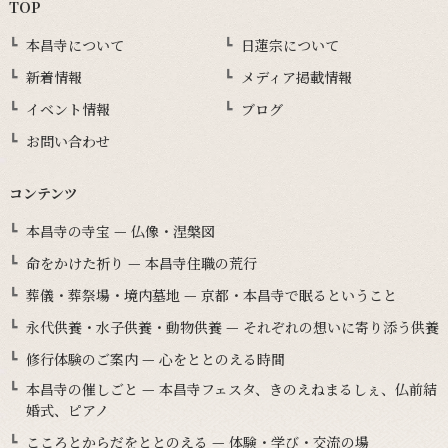
TOP
本昌寺について
日蓮宗について
新着情報
メディア掲載情報
イベント情報
ブログ
お問い合わせ
コンテンツ
本昌寺の寺宝 — 仏像・涅槃図
命をかけた祈り — 本昌寺住職の荒行
葬儀・葬祭場・境内墓地 — 京都・本昌寺で眠るということ
永代供養・水子供養・動物供養 — それぞれの想いに寄り添う供養
修行体験のご案内 — 心をととのえる時間
本昌寺の催しごと — 本昌寺フェスタ、きのえねまるしぇ、仏前結
婚式、ピアノ
こころとからだをととのえる — 体験・学び・交流の場