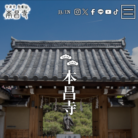
JA
/
EN
本昌寺