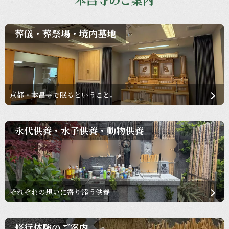
葬儀・葬祭場・境内墓地
京都・本昌寺で眠るということ。
永代供養・水子供養・動物供養
それぞれの想いに寄り添う供養
修行体験のご案内