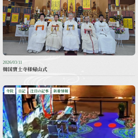
2026/03/11
韓国寶土寺様帰山式
寺院
日記
注目の記事
新着情報