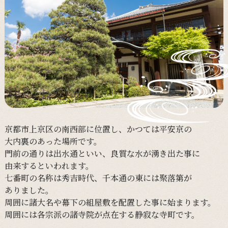
京都市上京区の
南西部に
位置し、
かつては
平安京の
大内裏の
あった
場所です。
門前の
通りは
出水通と
いい、
良質な
水が
湧き出た
事に
由来すると
いわれます。
七番町の
名称は
秀吉時代、
千本通の
東には
聚落第が
ありました。
周囲に
諸大名や
幕下の
組屋敷を
配置した
事に
始まります。
周囲には
各宗派の
諸寺院が
点在する
静寂な
寺町です。