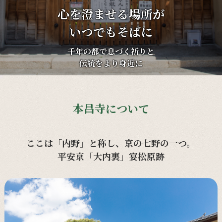
心を澄ませる場所が
いつでもそばに
千年の都で息づく祈りと
伝統をより身近に
本昌寺について
ここは「内野」と称し、京の七野の一つ。
平安京「大内裏」宴松原跡