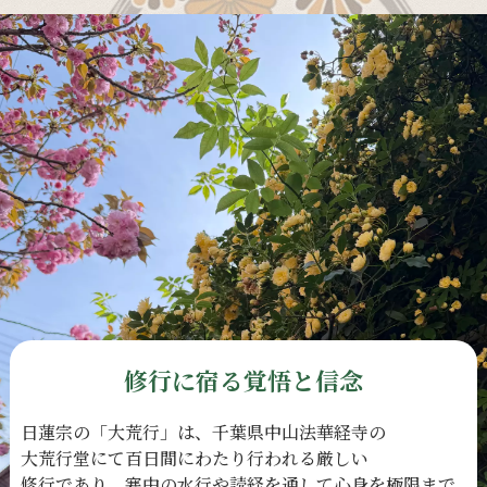
修行に宿る覚悟と信念
日蓮宗の
「大荒行」は、
千葉県中山法華経寺の
大荒行堂にて
百日間に
わたり
行われる
厳しい
修行であり、
寒中の
水行や
読経を
通して
心身を
極限まで