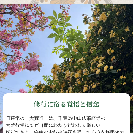
修行に宿る覚悟と信念
日蓮宗の
「大荒行」は、
千葉県中山法華経寺の
大荒行堂にて
百日間に
わたり
行われる
厳しい
修行であり、
寒中の
水行や
読経を
通して
心身を
極限まで