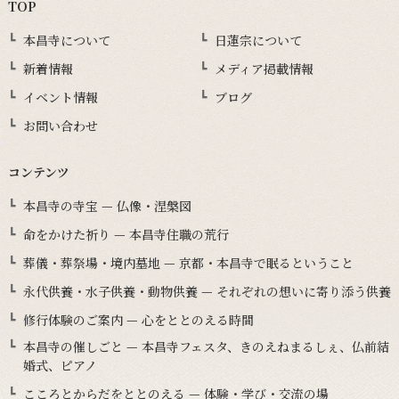
TOP
本昌寺について
日蓮宗について
新着情報
メディア掲載情報
イベント情報
ブログ
お問い合わせ
コンテンツ
本昌寺の寺宝 — 仏像・涅槃図
命をかけた祈り — 本昌寺住職の荒行
葬儀・葬祭場・境内墓地 — 京都・本昌寺で眠るということ
永代供養・水子供養・動物供養 — それぞれの想いに寄り添う供養
修行体験のご案内 — 心をととのえる時間
本昌寺の催しごと — 本昌寺フェスタ、きのえねまるしぇ、仏前結
婚式、ピアノ
こころとからだをととのえる — 体験・学び・交流の場