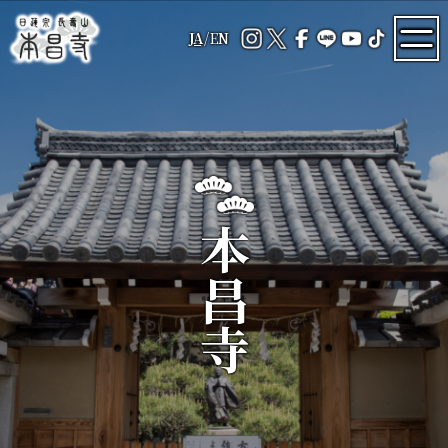
JA
/
EN
本昌寺