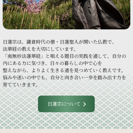
日蓮宗は、
鎌倉時代の
僧・日蓮聖人が
開いた
仏教で、
法華経の
教えを
大切に
しています。
「南無妙法蓮華経」と
唱える
題目の
実践を
通して、
自分の
内に
ある
力に
気づき、
日々の
暮らしの
中で
心を
整えながら、
より
よく
生きる
道を
見つめていく
教えです。
悩みや
迷いの
中でも、
自分と
向き合い
一歩を
踏み出す力を
育てていきます。
日蓮宗について