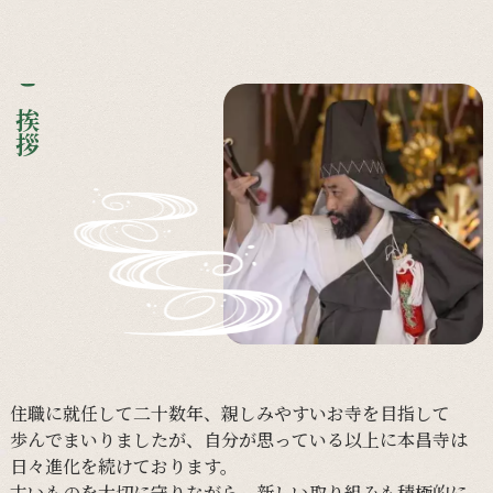
ご挨拶
住職に
就任して
二十数年、
親しみやすい
お寺を
目指して
歩んで
まいりましたが、
自分が
思っている
以上に
本昌寺は
日々
進化を
続けて
おります。
古い
ものを
大切に
守りながら、
新しい
取り組みも
積極的に