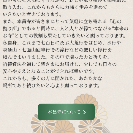
取り入れ、
これからも
さらに
力強く
歩みを
進めて
いきたいと
考えて
おります。
また、
本昌寺が
皆さまに
とって
気軽に
立ち寄れる
「心の
拠り所」であると
同時に、
人と
人とが
縁で
つながる
“本来の
お寺”と
しての
役割も
果たしていきたいと
願って
おります。
私自身、
これまで
七百日に
及ぶ大荒行を
はじめ、
水行や
身延山・
七面山回峰行での
滝行などの
厳しい
修行を
積んでまいりました。
その
中で
培った
力と
祈りを、
祈祷修法を
通して
皆さまに
お届けし、
少し
でも
日々の
安心や
支えと
なる
ことができれば
幸いです。
これからも、
多くの
方に
開かれた、
あたたかな
場所であり続けたいと
心より
願って
おります。
本昌寺について