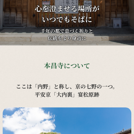
心を澄ませる場所が
いつでもそばに
千年の都で息づく祈りと
伝統をより身近に
本昌寺について
ここは「内野」と称し、京の七野の一つ。
平安京「大内裏」宴松原跡