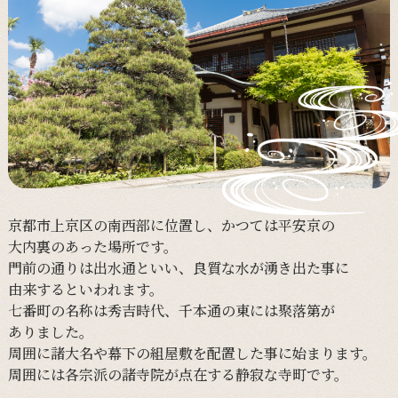
京都市上京区の
南西部に
位置し、
かつては
平安京の
大内裏の
あった
場所です。
門前の
通りは
出水通と
いい、
良質な
水が
湧き出た事に
由来すると
いわれます。
七番町の
名称は
秀吉時代、
千本通の
東には
聚落第が
ありました。
周囲に
諸大名や
幕下の
組屋敷を
配置した事に
始まります。
周囲には
各宗派の
諸寺院が
点在する
静寂な
寺町です。