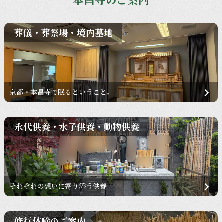
葬儀・葬祭場・境内墓地
京都・本昌寺で眠るということ。
永代供養・水子供養・動物供養
それぞれの想いに寄り添う供養
修行体験のご案内