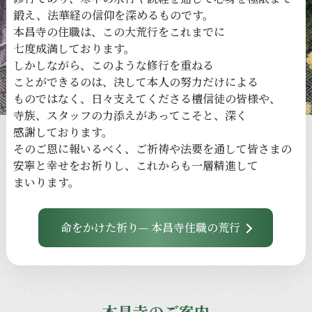
鍛え、
法華経の
信仰を
深める
ものです。
本昌寺の
住職は、
この
大荒行を
これまでに
七度成満しております。
しかしながら、
このような
修行を
重ねる
ことができるのは、
決して
本人の
努力だけに
よる
ものではなく、
日々
支えてくださる
檀信徒の
皆様や、
寺族、
スタッフの
力添えが
あってこそと、
深く
感謝しております。
その
ご恩に
報いるべく、
ご祈祷や
法要を
通して
皆さまの
安寧と
幸せを
お祈りし、
これからも
一層
精進して
まいります。
命をかけた祈り— 本昌寺住職の荒行
本昌寺のご案内