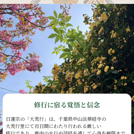
修行に宿る覚悟と信念
日蓮宗の
「大荒行」は、
千葉県中山法華経寺の
大荒行堂にて
百日間に
わたり
行われる
厳しい
修行であり、
寒中の
水行や
読経を
通して
心身を
極限まで