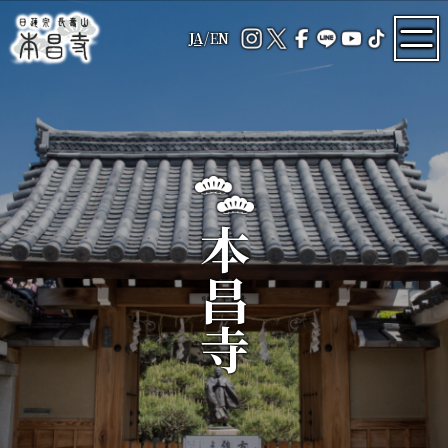
JA
/
EN
本昌寺