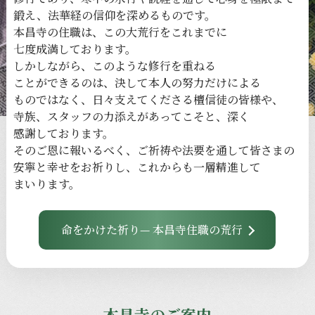
鍛え、
法華経の
信仰を
深める
ものです。
本昌寺の
住職は、
この
大荒行を
これまでに
七度成満しております。
しかしながら、
このような
修行を
重ねる
ことができるのは、
決して
本人の
努力だけに
よる
ものではなく、
日々
支えてくださる
檀信徒の
皆様や、
寺族、
スタッフの
力添えが
あってこそと、
深く
感謝しております。
その
ご恩に
報いるべく、
ご祈祷や
法要を
通して
皆さまの
安寧と
幸せを
お祈りし、
これからも
一層
精進して
まいります。
命をかけた祈り— 本昌寺住職の荒行
本昌寺のご案内