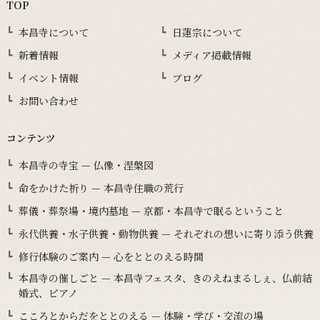
TOP
本昌寺について
日蓮宗について
新着情報
メディア掲載情報
イベント情報
ブログ
お問い合わせ
コンテンツ
本昌寺の寺宝 — 仏像・涅槃図
命をかけた祈り — 本昌寺住職の荒行
葬儀・葬祭場・境内墓地 — 京都・本昌寺で眠るということ
永代供養・水子供養・動物供養 — それぞれの想いに寄り添う供養
修行体験のご案内 — 心をととのえる時間
本昌寺の催しごと — 本昌寺フェスタ、きのえねまるしぇ、仏前結
婚式、ピアノ
こころとからだをととのえる — 体験・学び・交流の場