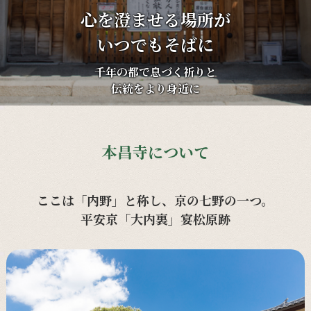
心を澄ませる場所が
いつでもそばに
千年の都で息づく祈りと
伝統をより身近に
本昌寺について
ここは「内野」と称し、京の七野の一つ。
平安京「大内裏」宴松原跡