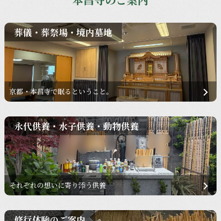
葬儀・葬祭場・境内墓地
京都・本昌寺で眠るということ。
永代供養・水子供養・動物供養
それぞれの想いに寄り添う供養
修行体験のご案内