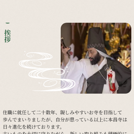
ご挨拶
住職に
就任して
二十数年、
親しみやすい
お寺を
目指して
歩んで
まいりましたが、
自分が
思っている
以上に
本昌寺は
日々
進化を
続けて
おります。
古い
ものを
大切に
守りながら、
新しい
取り組みも
積極的に