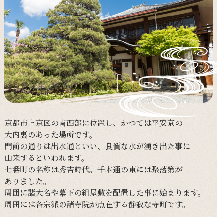
京都市上京区の
南西部に
位置し、
かつては
平安京の
大内裏の
あった
場所です。
門前の
通りは
出水通と
いい、
良質な
水が
湧き出た事に
由来すると
いわれます。
七番町の
名称は
秀吉時代、
千本通の
東には
聚落第が
ありました。
周囲に
諸大名や
幕下の
組屋敷を
配置した事に
始まります。
周囲には
各宗派の
諸寺院が
点在する
静寂な
寺町です。