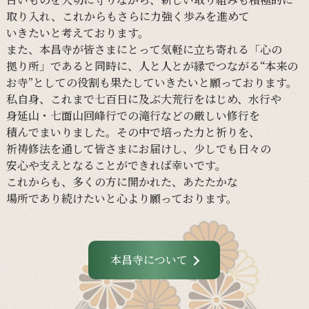
取り入れ、
これからも
さらに
力強く
歩みを
進めて
いきたいと
考えて
おります。
また、
本昌寺が
皆さまに
とって
気軽に
立ち寄れる
「心の
拠り所」であると
同時に、
人と
人とが
縁で
つながる
“本来の
お寺”と
しての
役割も
果たしていきたいと
願って
おります。
私自身、
これまで
七百日に
及ぶ大荒行を
はじめ、
水行や
身延山・
七面山回峰行での
滝行などの
厳しい
修行を
積んでまいりました。
その
中で
培った
力と
祈りを、
祈祷修法を
通して
皆さまに
お届けし、
少し
でも
日々の
安心や
支えと
なる
ことができれば
幸いです。
これからも、
多くの
方に
開かれた、
あたたかな
場所であり続けたいと
心より
願って
おります。
本昌寺について