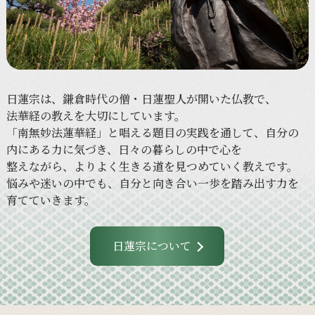
日蓮宗は、
鎌倉時代の
僧・日蓮聖人が
開いた
仏教で、
法華経の
教えを
大切に
しています。
「南無妙法蓮華経」と
唱える
題目の
実践を
通して、
自分の
内に
ある
力に
気づき、
日々の
暮らしの
中で
心を
整えながら、
より
よく
生きる
道を
見つめていく
教えです。
悩みや
迷いの
中でも、
自分と
向き合い
一歩を
踏み出す力を
育てていきます。
日蓮宗について