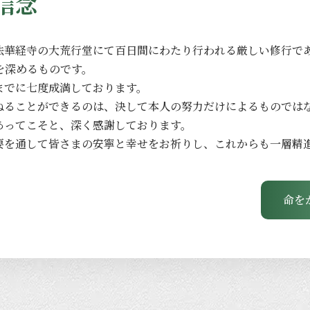
信念
法華経寺の
大荒行堂にて
百日間に
わたり
行われる
厳しい
修行で
を
深める
ものです。
までに
七度成満しております。
ねる
ことができるのは、
決して
本人の
努力だけに
よる
ものでは
あってこそと、
深く
感謝しております。
要を
通して
皆さまの
安寧と
幸せを
お祈りし、
これからも
一層
精
命を