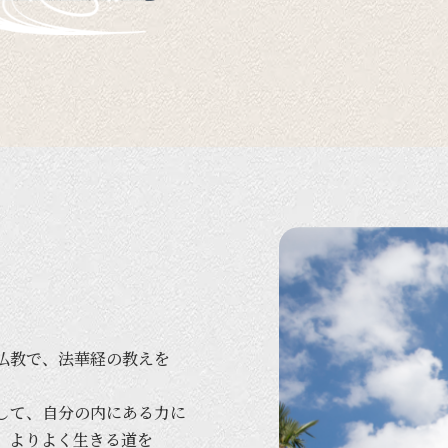
仏教で、
法華経の
教えを
して、
自分の
内に
ある
力に
、
より
よく
生きる
道を