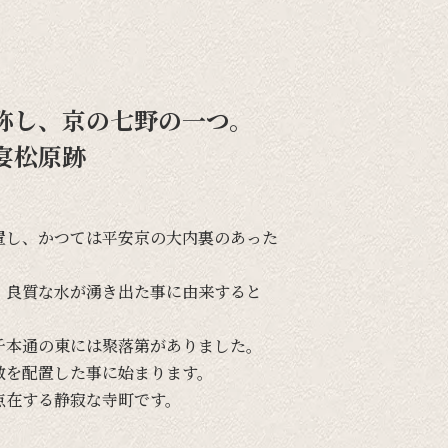
称し、京の七野の一つ。
宴松原跡
置し、
かつては
平安京の
大内裏の
あった
、
良質な
水が
湧き出た事に
由来すると
千本通の
東には
聚落第が
ありました。
敷を
配置した事に
始まります。
点在する
静寂な
寺町です。