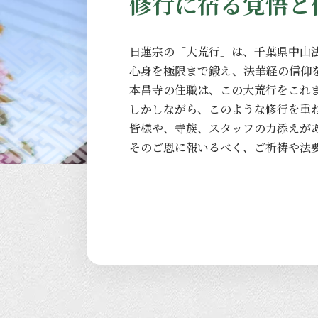
修行に宿る覚悟と
日蓮宗の
「大荒行」は、
千葉県中山
心身を
極限まで
鍛え、
法華経の
信仰
本昌寺の
住職は、
この
大荒行を
これ
しかしながら、
このような
修行を
重
皆様や、
寺族、
スタッフの
力添えが
その
ご恩に
報いるべく、
ご祈祷や
法