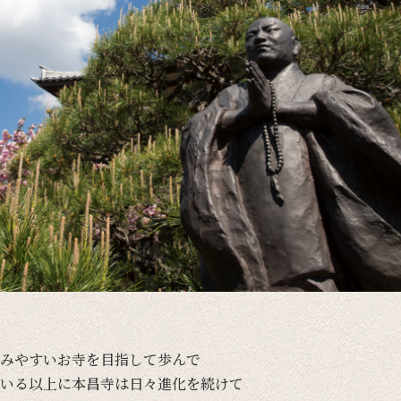
みやすい
お寺を
目指して
歩んで
いる
以上に
本昌寺は
日々
進化を
続けて