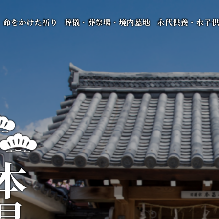
命をかけた祈り
葬儀・葬祭場・境内墓地
永代供養・水子
昌寺