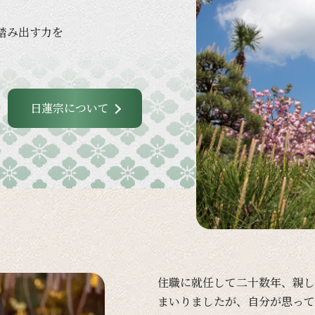
踏み出す力を
日蓮宗について
住職に
就任して
二十数年、
親し
まいりましたが、
自分が
思って