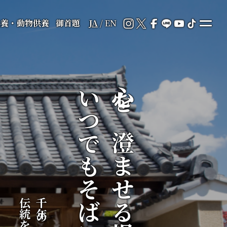
供養・動物供養
御首題
JA
/
EN
いつでもそばに
心を澄ませる場所が