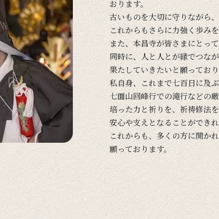
おります。
古い
ものを
大切に
守りながら、
これからも
さらに
力強く
歩みを
また、
本昌寺が
皆さまに
とって
同時に、
人と
人とが
縁で
つなが
果たしていきたいと
願って
おり
私自身、
これまで
七百日に
及ぶ
七面山回峰行での
滝行などの
厳
培った
力と
祈りを、
祈祷修法を
安心や
支えと
なる
ことができれ
これからも、
多くの
方に
開かれ
願って
おります。