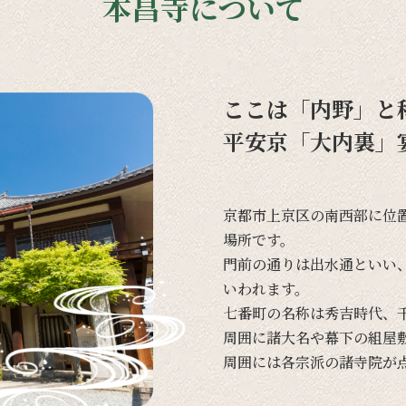
本昌寺について
ここは「内野」と
平安京「大内裏」
京都市上京区の
南西部に
位
場所です。
門前の
通りは
出水通と
いい
いわれます。
七番町の
名称は
秀吉時代、
周囲に
諸大名や
幕下の
組屋
周囲には
各宗派の
諸寺院が