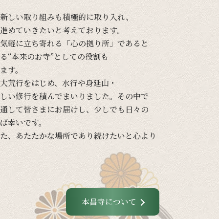
新しい
取り組みも
積極的に
取り入れ、
進めて
いきたいと
考えて
おります。
気軽に
立ち寄れる
「心の
拠り所」であると
る
“本来の
お寺”と
しての
役割も
ます。
大荒行を
はじめ、
水行や
身延山・
しい
修行を
積んでまいりました。
その
中で
通して
皆さまに
お届けし、
少し
でも
日々の
ば
幸いです。
た、
あたたかな
場所であり続けたいと
心より
本昌寺について