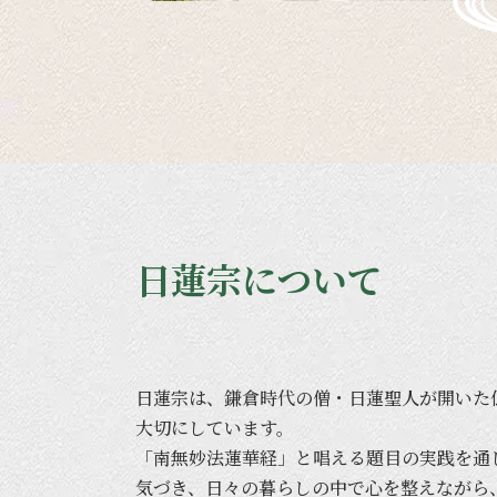
日蓮宗について
日蓮宗は、
鎌倉時代の
僧・日蓮聖人が
開いた
大切に
しています。
「南無妙法蓮華経」と
唱える
題目の
実践を
通
気づき、
日々の
暮らしの
中で
心を
整えながら