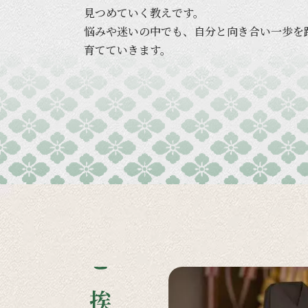
見つめていく
教えです。
悩みや
迷いの
中でも、
自分と
向き合い
一歩を
育てていきます。
ご挨拶