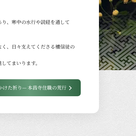
あり、
寒中の
水行や
読経を
通して
なく、
日々
支えてくださる
檀信徒の
進して
まいります。
かけた祈り— 本昌寺住職の荒行