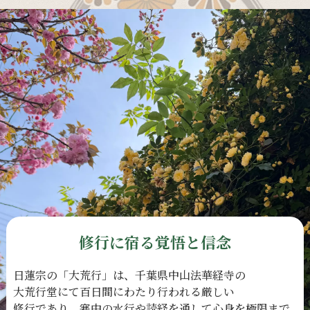
修行に宿る覚悟と信念
日蓮宗の
「大荒行」は、
千葉県中山法華経寺の
大荒行堂にて
百日間に
わたり
行われる
厳しい
修行であり、
寒中の
水行や
読経を
通して
心身を
極限まで