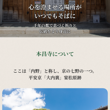
心を澄ませる場所が
いつでもそばに
千年の都で息づく祈りと
伝統をより身近に
本昌寺について
ここは「内野」と称し、京の七野の一つ。
平安京「大内裏」宴松原跡