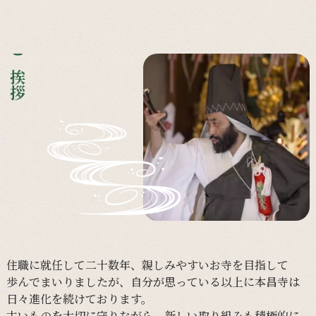
ご挨拶
住職に
就任して
二十数年、
親しみやすい
お寺を
目指して
歩んで
まいりましたが、
自分が
思っている
以上に
本昌寺は
日々
進化を
続けて
おります。
古い
ものを
大切に
守りながら、
新しい
取り組みも
積極的に