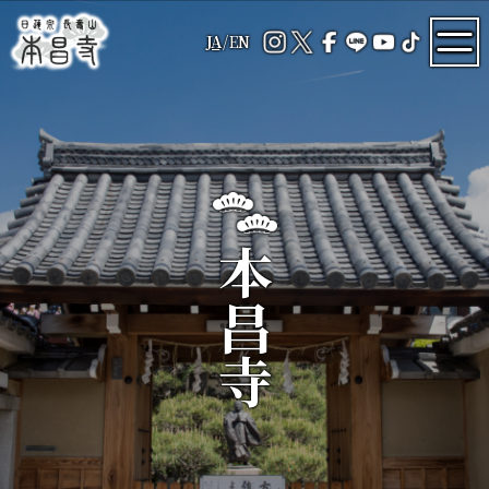
JA
/
EN
本昌寺