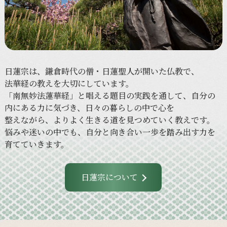
日蓮宗は、
鎌倉時代の
僧・日蓮聖人が
開いた
仏教で、
法華経の
教えを
大切に
しています。
「南無妙法蓮華経」と
唱える
題目の
実践を
通して、
自分の
内に
ある
力に
気づき、
日々の
暮らしの
中で
心を
整えながら、
より
よく
生きる
道を
見つめていく
教えです。
悩みや
迷いの
中でも、
自分と
向き合い
一歩を
踏み出す力を
育てていきます。
日蓮宗について