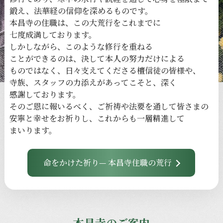
鍛え、
法華経の
信仰を
深める
ものです。
本昌寺の
住職は、
この
大荒行を
これまでに
七度成満しております。
しかしながら、
このような
修行を
重ねる
ことができるのは、
決して
本人の
努力だけに
よる
ものではなく、
日々
支えてくださる
檀信徒の
皆様や、
寺族、
スタッフの
力添えが
あってこそと、
深く
感謝しております。
その
ご恩に
報いるべく、
ご祈祷や
法要を
通して
皆さまの
安寧と
幸せを
お祈りし、
これからも
一層
精進して
まいります。
命をかけた祈り— 本昌寺住職の荒行
本昌寺のご案内