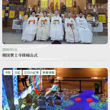
2026/03/11
韓国寶土寺様帰山式
寺院
日記
注目の記事
新着情報