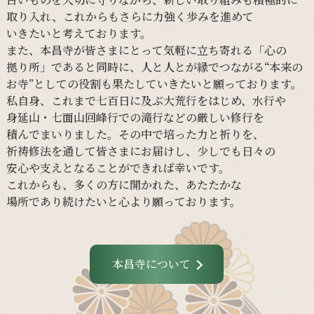
取り入れ、
これからも
さらに
力強く
歩みを
進めて
いきたいと
考えて
おります。
また、
本昌寺が
皆さまに
とって
気軽に
立ち寄れる
「心の
拠り所」であると
同時に、
人と
人とが
縁で
つながる
“本来の
お寺”と
しての
役割も
果たしていきたいと
願って
おります。
私自身、
これまで
七百日に
及ぶ大荒行を
はじめ、
水行や
身延山・
七面山回峰行での
滝行などの
厳しい
修行を
積んでまいりました。
その
中で
培った
力と
祈りを、
祈祷修法を
通して
皆さまに
お届けし、
少し
でも
日々の
安心や
支えと
なる
ことができれば
幸いです。
これからも、
多くの
方に
開かれた、
あたたかな
場所であり続けたいと
心より
願って
おります。
本昌寺について