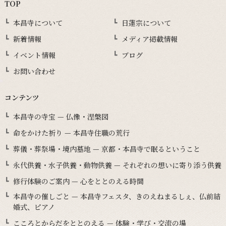
TOP
本昌寺について
日蓮宗について
新着情報
メディア掲載情報
イベント情報
ブログ
お問い合わせ
コンテンツ
本昌寺の寺宝 — 仏像・涅槃図
命をかけた祈り — 本昌寺住職の荒行
葬儀・葬祭場・境内墓地 — 京都・本昌寺で眠るということ
永代供養・水子供養・動物供養 — それぞれの想いに寄り添う供養
修行体験のご案内 — 心をととのえる時間
本昌寺の催しごと — 本昌寺フェスタ、きのえねまるしぇ、仏前結
婚式、ピアノ
こころとからだをととのえる — 体験・学び・交流の場