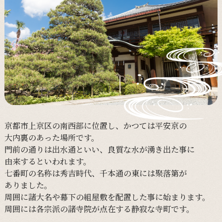
京都市上京区の
南西部に
位置し、
かつては
平安京の
大内裏の
あった
場所です。
門前の
通りは
出水通と
いい、
良質な
水が
湧き出た事に
由来すると
いわれます。
七番町の
名称は
秀吉時代、
千本通の
東には
聚落第が
ありました。
周囲に
諸大名や
幕下の
組屋敷を
配置した事に
始まります。
周囲には
各宗派の
諸寺院が
点在する
静寂な
寺町です。