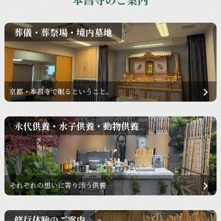
葬儀・葬祭場・境内墓地
京都・本昌寺で眠るということ。
永代供養・水子供養・動物供養
それぞれの想いに寄り添う供養
修行体験のご案内