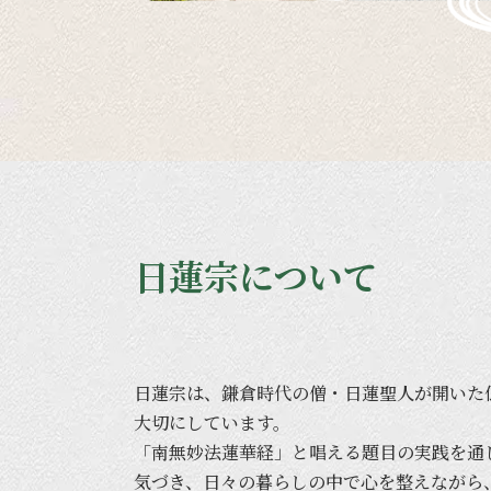
日蓮宗について
日蓮宗は、
鎌倉時代の
僧・日蓮聖人が
開いた
大切に
しています。
「南無妙法蓮華経」と
唱える
題目の
実践を
通
気づき、
日々の
暮らしの
中で
心を
整えながら