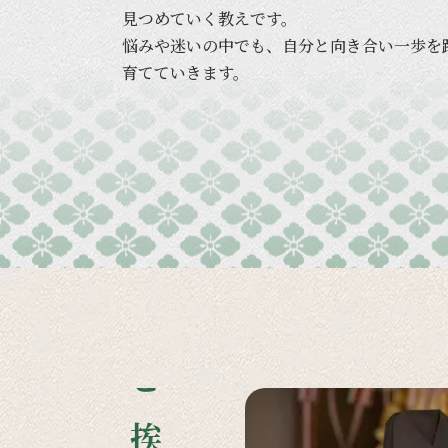
見つめていく
教えです。
悩みや
迷いの
中でも、
自分と
向き合い
一歩を
育てていきます。
ご挨拶