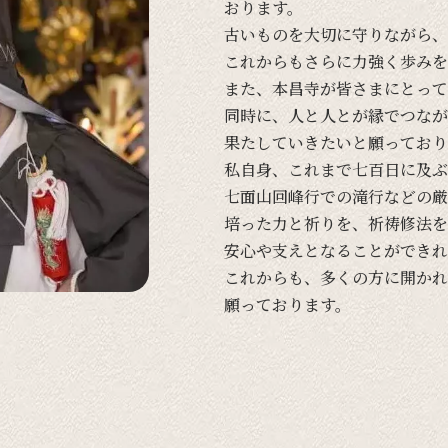
おります。
古い
ものを
大切に
守りながら、
これからも
さらに
力強く
歩みを
また、
本昌寺が
皆さまに
とって
同時に、
人と
人とが
縁で
つなが
果たしていきたいと
願って
おり
私自身、
これまで
七百日に
及ぶ
七面山回峰行での
滝行などの
厳
培った
力と
祈りを、
祈祷修法を
安心や
支えと
なる
ことができれ
これからも、
多くの
方に
開かれ
願って
おります。