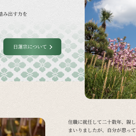
踏み出す力を
日蓮宗について
住職に
就任して
二十数年、
親し
まいりましたが、
自分が
思って