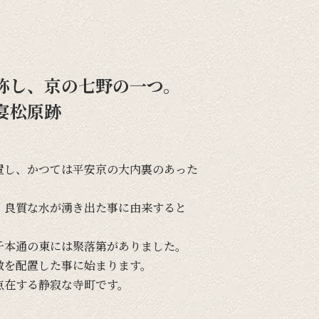
称し、京の七野の一つ。
宴松原跡
置し、
かつては
平安京の
大内裏の
あった
、
良質な
水が
湧き出た事に
由来すると
千本通の
東には
聚落第が
ありました。
敷を
配置した事に
始まります。
点在する
静寂な
寺町です。