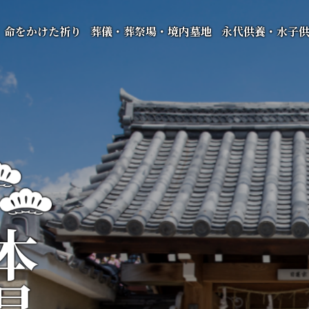
命をかけた祈り
葬儀・葬祭場・境内墓地
永代供養・水子
昌寺