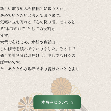
新しい
取り組みも
積極的に
取り入れ、
進めて
いきたいと
考えて
おります。
気軽に
立ち寄れる
「心の
拠り所」であると
る
“本来の
お寺”と
しての
役割も
ます。
大荒行を
はじめ、
水行や
身延山・
しい
修行を
積んでまいりました。
その
中で
通して
皆さまに
お届けし、
少し
でも
日々の
ば
幸いです。
た、
あたたかな
場所であり続けたいと
心より
本昌寺について