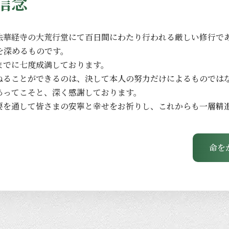
信念
法華経寺の
大荒行堂にて
百日間に
わたり
行われる
厳しい
修行で
を
深める
ものです。
までに
七度成満しております。
ねる
ことができるのは、
決して
本人の
努力だけに
よる
ものでは
あってこそと、
深く
感謝しております。
要を
通して
皆さまの
安寧と
幸せを
お祈りし、
これからも
一層
精
命を