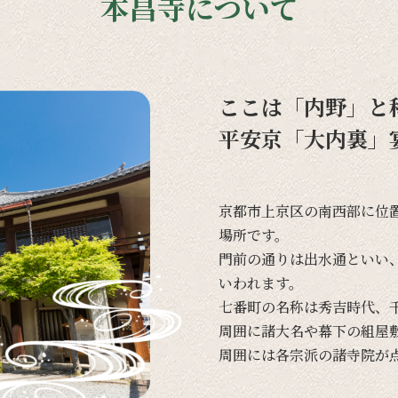
本昌寺について
ここは「内野」と
平安京「大内裏」
京都市上京区の
南西部に
位
場所です。
門前の
通りは
出水通と
いい
いわれます。
七番町の
名称は
秀吉時代、
周囲に
諸大名や
幕下の
組屋
周囲には
各宗派の
諸寺院が