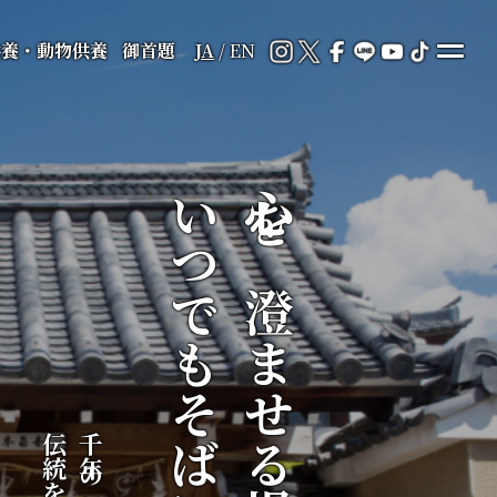
供養・動物供養
御首題
JA
/
EN
いつでもそばに
心を澄ませる場所が