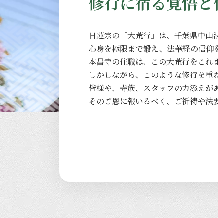
修行に宿る覚悟と
日蓮宗の
「大荒行」は、
千葉県中山
心身を
極限まで
鍛え、
法華経の
信仰
本昌寺の
住職は、
この
大荒行を
これ
しかしながら、
このような
修行を
重
皆様や、
寺族、
スタッフの
力添えが
その
ご恩に
報いるべく、
ご祈祷や
法