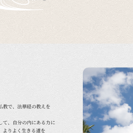
仏教で、
法華経の
教えを
して、
自分の
内に
ある
力に
、
より
よく
生きる
道を