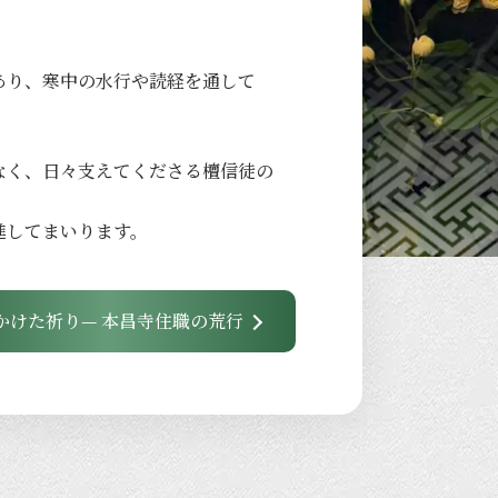
あり、
寒中の
水行や
読経を
通して
なく、
日々
支えてくださる
檀信徒の
進して
まいります。
かけた祈り— 本昌寺住職の荒行