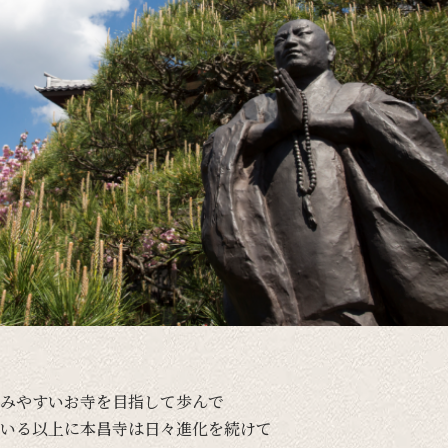
みやすい
お寺を
目指して
歩んで
いる
以上に
本昌寺は
日々
進化を
続けて