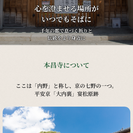
心を澄ませる場所が
いつでもそばに
千年の都で息づく祈りと
伝統をより身近に
本昌寺について
ここは「内野」と称し、京の七野の一つ。
平安京「大内裏」宴松原跡