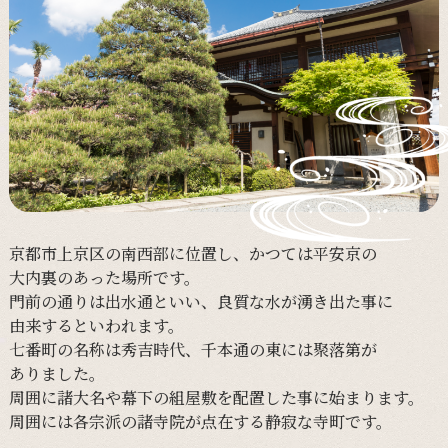
京都市上京区の
南西部に
位置し、
かつては
平安京の
大内裏の
あった
場所です。
門前の
通りは
出水通と
いい、
良質な
水が
湧き出た事に
由来すると
いわれます。
七番町の
名称は
秀吉時代、
千本通の
東には
聚落第が
ありました。
周囲に
諸大名や
幕下の
組屋敷を
配置した事に
始まります。
周囲には
各宗派の
諸寺院が
点在する
静寂な
寺町です。