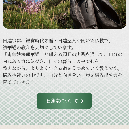
日蓮宗は、
鎌倉時代の
僧・日蓮聖人が
開いた
仏教で、
法華経の
教えを
大切に
しています。
「南無妙法蓮華経」と
唱える
題目の
実践を
通して、
自分の
内に
ある
力に
気づき、
日々の
暮らしの
中で
心を
整えながら、
より
よく
生きる
道を
見つめていく
教えです。
悩みや
迷いの
中でも、
自分と
向き合い
一歩を
踏み出す力を
育てていきます。
日蓮宗について