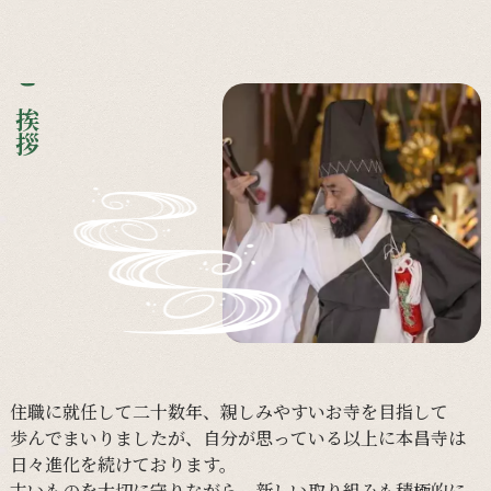
ご挨拶
住職に
就任して
二十数年、
親しみやすい
お寺を
目指して
歩んで
まいりましたが、
自分が
思っている
以上に
本昌寺は
日々
進化を
続けて
おります。
古い
ものを
大切に
守りながら、
新しい
取り組みも
積極的に