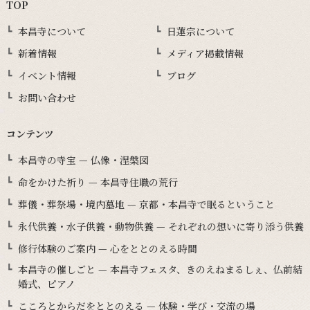
TOP
本昌寺について
日蓮宗について
新着情報
メディア掲載情報
イベント情報
ブログ
お問い合わせ
コンテンツ
本昌寺の寺宝 — 仏像・涅槃図
命をかけた祈り — 本昌寺住職の荒行
葬儀・葬祭場・境内墓地 — 京都・本昌寺で眠るということ
永代供養・水子供養・動物供養 — それぞれの想いに寄り添う供養
修行体験のご案内 — 心をととのえる時間
本昌寺の催しごと — 本昌寺フェスタ、きのえねまるしぇ、仏前結
婚式、ピアノ
こころとからだをととのえる — 体験・学び・交流の場