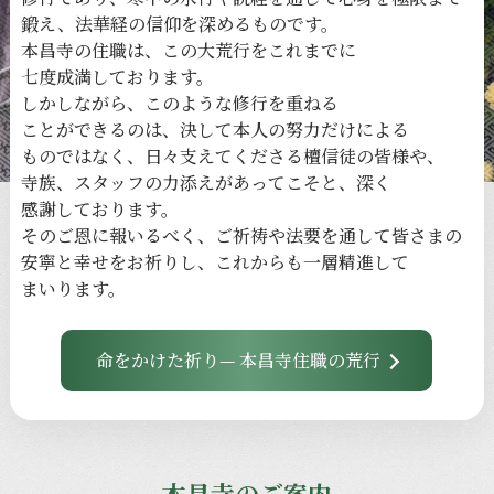
鍛え、
法華経の
信仰を
深める
ものです。
本昌寺の
住職は、
この
大荒行を
これまでに
七度成満しております。
しかしながら、
このような
修行を
重ねる
ことができるのは、
決して
本人の
努力だけに
よる
ものではなく、
日々
支えてくださる
檀信徒の
皆様や、
寺族、
スタッフの
力添えが
あってこそと、
深く
感謝しております。
その
ご恩に
報いるべく、
ご祈祷や
法要を
通して
皆さまの
安寧と
幸せを
お祈りし、
これからも
一層
精進して
まいります。
命をかけた祈り— 本昌寺住職の荒行
本昌寺のご案内