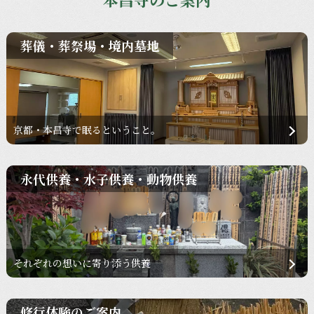
葬儀・葬祭場・境内墓地
京都・本昌寺で眠るということ。
永代供養・水子供養・動物供養
それぞれの想いに寄り添う供養
修行体験のご案内