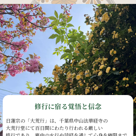
修行に宿る覚悟と信念
日蓮宗の
「大荒行」は、
千葉県中山法華経寺の
大荒行堂にて
百日間に
わたり
行われる
厳しい
修行であり、
寒中の
水行や
読経を
通して
心身を
極限まで