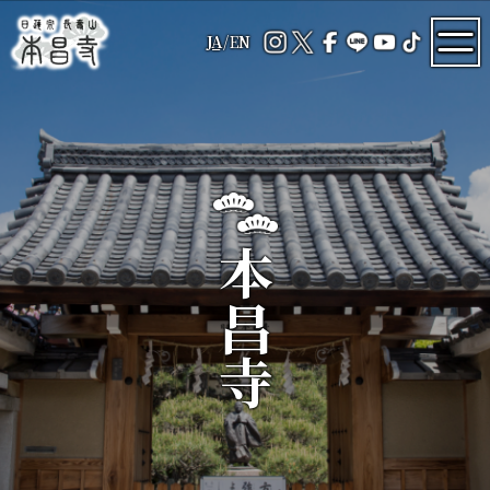
JA
/
EN
本昌寺