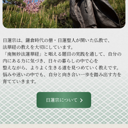
日蓮宗は、
鎌倉時代の
僧・日蓮聖人が
開いた
仏教で、
法華経の
教えを
大切に
しています。
「南無妙法蓮華経」と
唱える
題目の
実践を
通して、
自分の
内に
ある
力に
気づき、
日々の
暮らしの
中で
心を
整えながら、
より
よく
生きる
道を
見つめていく
教えです。
悩みや
迷いの
中でも、
自分と
向き合い
一歩を
踏み出す力を
育てていきます。
日蓮宗について