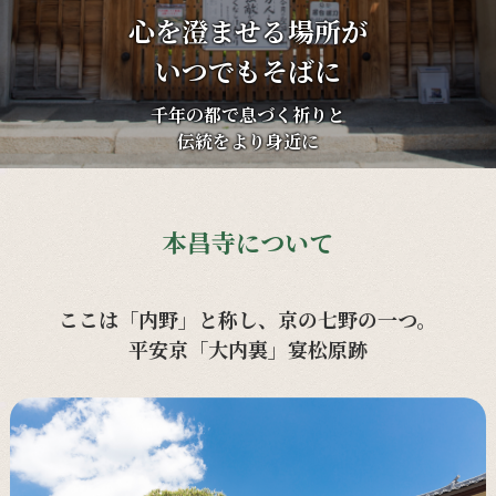
心を澄ませる場所が
いつでもそばに
千年の都で息づく祈りと
伝統をより身近に
本昌寺について
ここは「内野」と称し、京の七野の一つ。
平安京「大内裏」宴松原跡