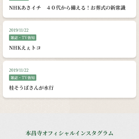
NHKあさイチ ４０代から備える！お葬式の新常識
2019/11/22
雑誌・TV告知
NHKえぇトコ
2019/11/22
雑誌・TV告知
桂そうばさんが水行
本昌寺オフィシャルインスタグラム