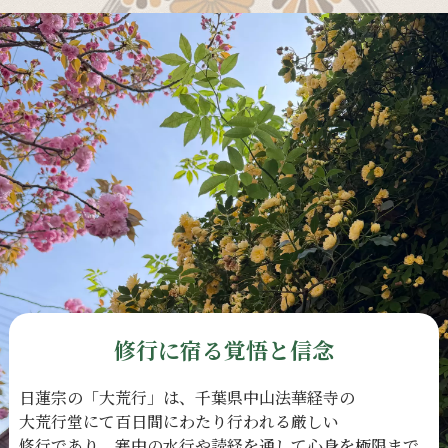
修行に宿る覚悟と信念
日蓮宗の
「大荒行」は、
千葉県中山法華経寺の
大荒行堂にて
百日間に
わたり
行われる
厳しい
修行であり、
寒中の
水行や
読経を
通して
心身を
極限まで