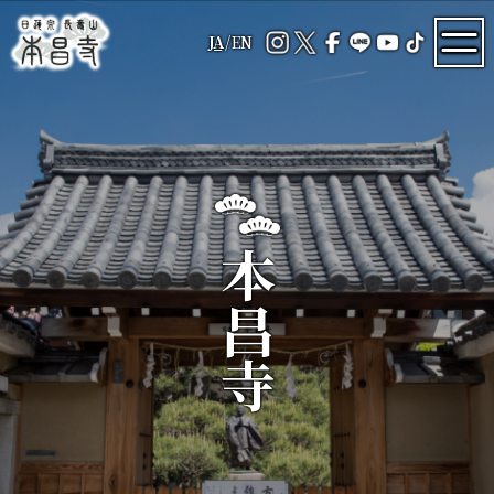
JA
/
EN
本昌寺