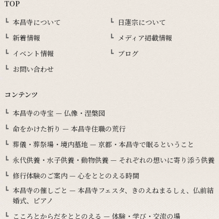
TOP
本昌寺について
日蓮宗について
新着情報
メディア掲載情報
イベント情報
ブログ
お問い合わせ
コンテンツ
本昌寺の寺宝 — 仏像・涅槃図
命をかけた祈り — 本昌寺住職の荒行
葬儀・葬祭場・境内墓地 — 京都・本昌寺で眠るということ
永代供養・水子供養・動物供養 — それぞれの想いに寄り添う供養
修行体験のご案内 — 心をととのえる時間
本昌寺の催しごと — 本昌寺フェスタ、きのえねまるしぇ、仏前結
婚式、ピアノ
こころとからだをととのえる — 体験・学び・交流の場