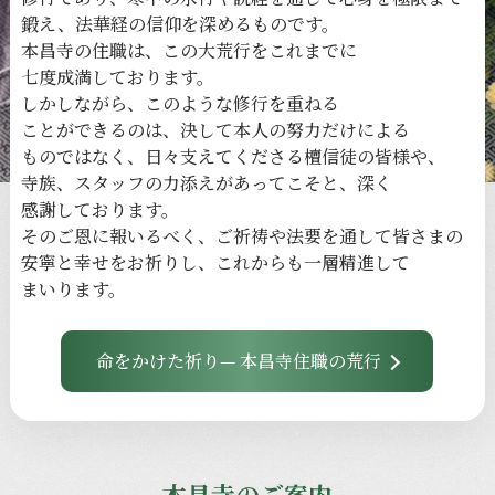
鍛え、
法華経の
信仰を
深める
ものです。
本昌寺の
住職は、
この
大荒行を
これまでに
七度成満しております。
しかしながら、
このような
修行を
重ねる
ことができるのは、
決して
本人の
努力だけに
よる
ものではなく、
日々
支えてくださる
檀信徒の
皆様や、
寺族、
スタッフの
力添えが
あってこそと、
深く
感謝しております。
その
ご恩に
報いるべく、
ご祈祷や
法要を
通して
皆さまの
安寧と
幸せを
お祈りし、
これからも
一層
精進して
まいります。
命をかけた祈り— 本昌寺住職の荒行
本昌寺のご案内