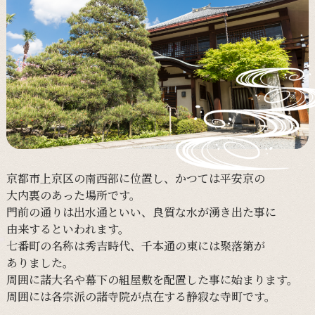
京都市上京区の
南西部に
位置し、
かつては
平安京の
大内裏の
あった
場所です。
門前の
通りは
出水通と
いい、
良質な
水が
湧き出た事に
由来すると
いわれます。
七番町の
名称は
秀吉時代、
千本通の
東には
聚落第が
ありました。
周囲に
諸大名や
幕下の
組屋敷を
配置した事に
始まります。
周囲には
各宗派の
諸寺院が
点在する
静寂な
寺町です。