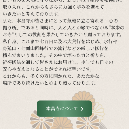
取り入れ、
これからも
さらに
力強く
歩みを
進めて
いきたいと
考えて
おります。
また、
本昌寺が
皆さまに
とって
気軽に
立ち寄れる
「心の
拠り所」であると
同時に、
人と
人とが
縁で
つながる
“本来の
お寺”と
しての
役割も
果たしていきたいと
願って
おります。
私自身、
これまで
七百日に
及ぶ大荒行を
はじめ、
水行や
身延山・
七面山回峰行での
滝行などの
厳しい
修行を
積んでまいりました。
その
中で
培った
力と
祈りを、
祈祷修法を
通して
皆さまに
お届けし、
少し
でも
日々の
安心や
支えと
なる
ことができれば
幸いです。
これからも、
多くの
方に
開かれた、
あたたかな
場所であり続けたいと
心より
願って
おります。
本昌寺について