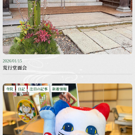
2026/01/15
荒行堂面会
寺院
日記
注目の記事
新着情報