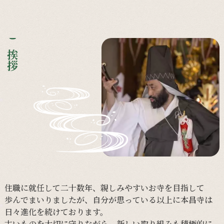
ご挨拶
住職に
就任して
二十数年、
親しみやすい
お寺を
目指して
歩んで
まいりましたが、
自分が
思っている
以上に
本昌寺は
日々
進化を
続けて
おります。
古い
ものを
大切に
守りながら、
新しい
取り組みも
積極的に