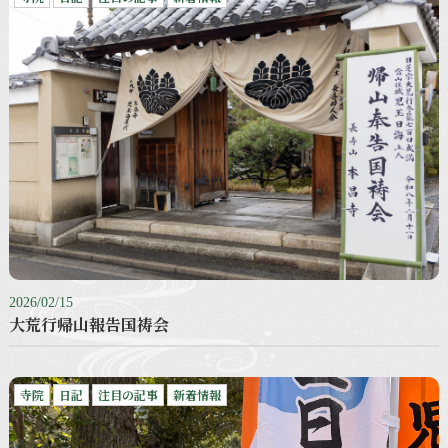
2026/02/15
大荒行帰山報告国祷会
寺院
日記
注目の記事
新着情報