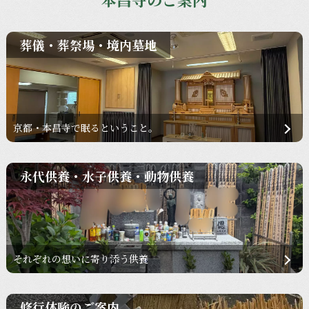
葬儀・葬祭場・境内墓地
京都・本昌寺で眠るということ。
永代供養・水子供養・動物供養
それぞれの想いに寄り添う供養
修行体験のご案内