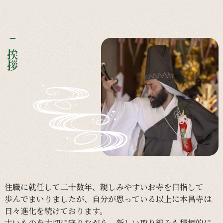
ご挨拶
住職に
就任して
二十数年、
親しみやすい
お寺を
目指して
歩んで
まいりましたが、
自分が
思っている
以上に
本昌寺は
日々
進化を
続けて
おります。
古い
ものを
大切に
守りながら、
新しい
取り組みも
積極的に