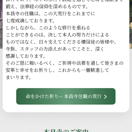
鍛え、
法華経の
信仰を
深める
ものです。
本昌寺の
住職は、
この
大荒行を
これまでに
七度成満しております。
しかしながら、
このような
修行を
重ねる
ことができるのは、
決して
本人の
努力だけに
よる
ものではなく、
日々
支えてくださる
檀信徒の
皆様や、
寺族、
スタッフの
力添えが
あってこそと、
深く
感謝しております。
その
ご恩に
報いるべく、
ご祈祷や
法要を
通して
皆さまの
安寧と
幸せを
お祈りし、
これからも
一層
精進して
まいります。
命をかけた祈り— 本昌寺住職の荒行
本昌寺のご案内