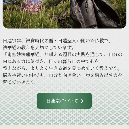
日蓮宗は、
鎌倉時代の
僧・日蓮聖人が
開いた
仏教で、
法華経の
教えを
大切に
しています。
「南無妙法蓮華経」と
唱える
題目の
実践を
通して、
自分の
内に
ある
力に
気づき、
日々の
暮らしの
中で
心を
整えながら、
より
よく
生きる
道を
見つめていく
教えです。
悩みや
迷いの
中でも、
自分と
向き合い
一歩を
踏み出す力を
育てていきます。
日蓮宗について