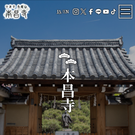
JA
/
EN
本昌寺