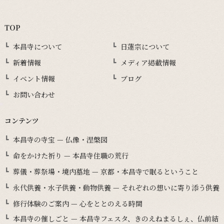
TOP
本昌寺について
日蓮宗について
新着情報
メディア掲載情報
イベント情報
ブログ
お問い合わせ
コンテンツ
本昌寺の寺宝 — 仏像・涅槃図
命をかけた祈り — 本昌寺住職の荒行
葬儀・葬祭場・境内墓地 — 京都・本昌寺で眠るということ
永代供養・水子供養・動物供養 — それぞれの想いに寄り添う供養
修行体験のご案内 — 心をととのえる時間
本昌寺の催しごと — 本昌寺フェスタ、きのえねまるしぇ、仏前結