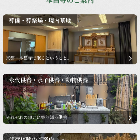
葬儀・葬祭場・境内墓地
京都・本昌寺で眠るということ。
永代供養・水子供養・動物供養
それぞれの想いに寄り添う供養
修行体験のご案内