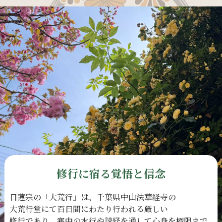
修行に宿る覚悟と信念
日蓮宗の
「大荒行」は、
千葉県中山法華経寺の
大荒行堂にて
百日間に
わたり
行われる
厳しい
修行であり、
寒中の
水行や
読経を
通して
心身を
極限まで