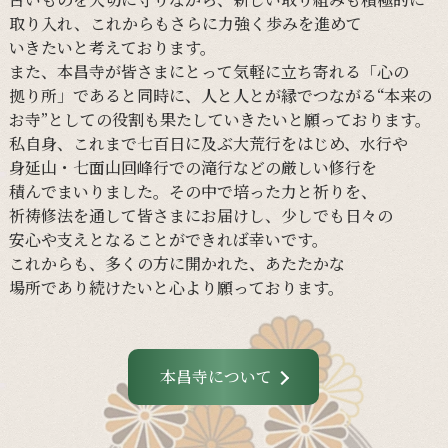
取り入れ、
これからも
さらに
力強く
歩みを
進めて
いきたいと
考えて
おります。
また、
本昌寺が
皆さまに
とって
気軽に
立ち寄れる
「心の
拠り所」であると
同時に、
人と
人とが
縁で
つながる
“本来の
お寺”と
しての
役割も
果たしていきたいと
願って
おります。
私自身、
これまで
七百日に
及ぶ大荒行を
はじめ、
水行や
身延山・
七面山回峰行での
滝行などの
厳しい
修行を
積んでまいりました。
その
中で
培った
力と
祈りを、
祈祷修法を
通して
皆さまに
お届けし、
少し
でも
日々の
安心や
支えと
なる
ことができれば
幸いです。
これからも、
多くの
方に
開かれた、
あたたかな
場所であり続けたいと
心より
願って
おります。
本昌寺について