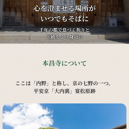
心を澄ませる場所が
いつでもそばに
千年の都で息づく祈りと
伝統をより身近に
本昌寺について
ここは「内野」と称し、京の七野の一つ。
平安京「大内裏」宴松原跡