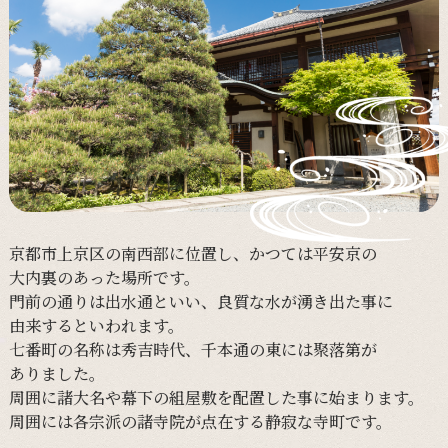
京都市上京区の
南西部に
位置し、
かつては
平安京の
大内裏の
あった
場所です。
門前の
通りは
出水通と
いい、
良質な
水が
湧き出た事に
由来すると
いわれます。
七番町の
名称は
秀吉時代、
千本通の
東には
聚落第が
ありました。
周囲に
諸大名や
幕下の
組屋敷を
配置した事に
始まります。
周囲には
各宗派の
諸寺院が
点在する
静寂な
寺町です。