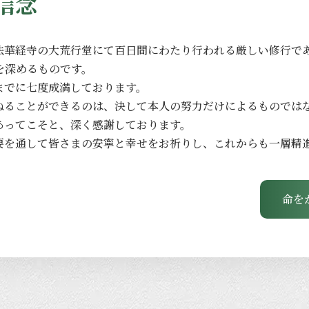
信念
法華経寺の
大荒行堂にて
百日間に
わたり
行われる
厳しい
修行で
を
深める
ものです。
までに
七度成満しております。
ねる
ことができるのは、
決して
本人の
努力だけに
よる
ものでは
あってこそと、
深く
感謝しております。
要を
通して
皆さまの
安寧と
幸せを
お祈りし、
これからも
一層
精
命を