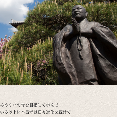
みやすい
お寺を
目指して
歩んで
いる
以上に
本昌寺は
日々
進化を
続けて