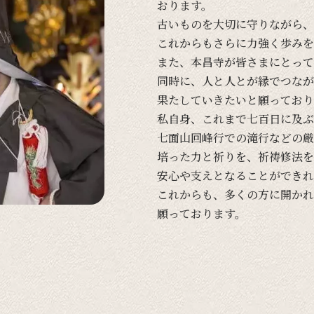
おります。
古い
ものを
大切に
守りながら、
これからも
さらに
力強く
歩みを
また、
本昌寺が
皆さまに
とって
同時に、
人と
人とが
縁で
つなが
果たしていきたいと
願って
おり
私自身、
これまで
七百日に
及ぶ
七面山回峰行での
滝行などの
厳
培った
力と
祈りを、
祈祷修法を
安心や
支えと
なる
ことができれ
これからも、
多くの
方に
開かれ
願って
おります。