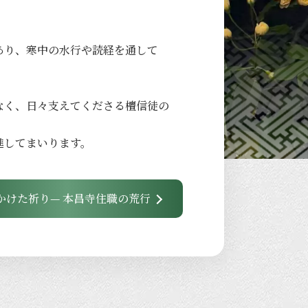
あり、
寒中の
水行や
読経を
通して
なく、
日々
支えてくださる
檀信徒の
進して
まいります。
かけた祈り— 本昌寺住職の荒行