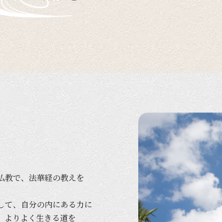
仏教で、
法華経の
教えを
して、
自分の
内に
ある
力に
、
より
よく
生きる
道を