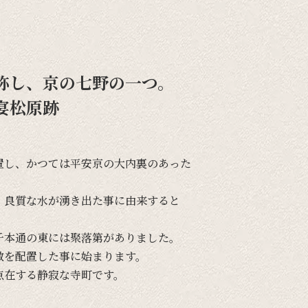
称し、京の七野の一つ。
宴松原跡
置し、
かつては
平安京の
大内裏の
あった
、
良質な
水が
湧き出た事に
由来すると
千本通の
東には
聚落第が
ありました。
敷を
配置した事に
始まります。
点在する
静寂な
寺町です。