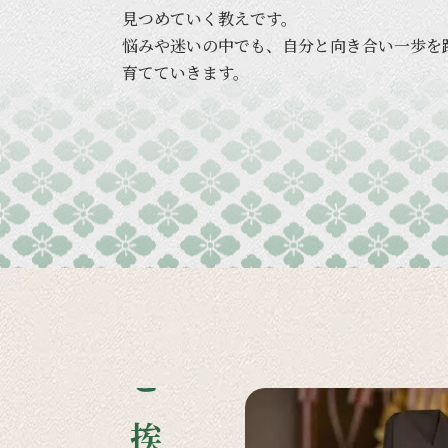
見つめていく
教えです。
悩みや
迷いの
中でも、
自分と
向き合い
一歩を
育てていきます。
ご挨拶