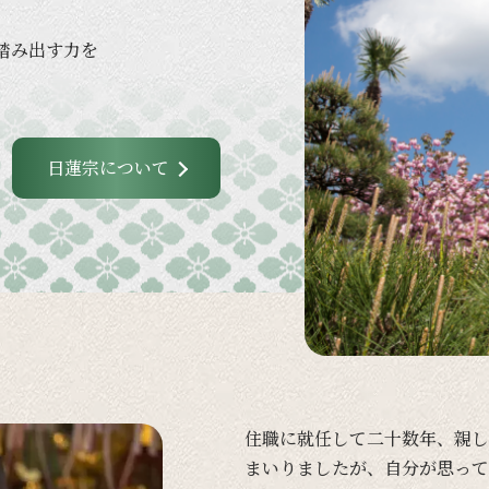
踏み出す力を
日蓮宗について
住職に
就任して
二十数年、
親し
まいりましたが、
自分が
思って