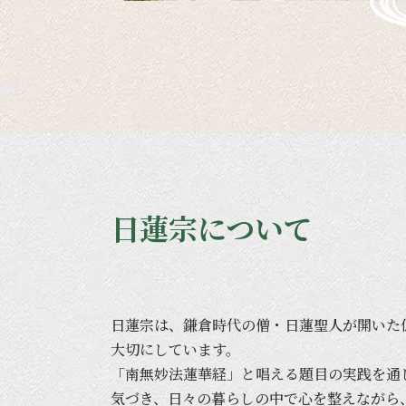
日蓮宗について
日蓮宗は、
鎌倉時代の
僧・日蓮聖人が
開いた
大切に
しています。
「南無妙法蓮華経」と
唱える
題目の
実践を
通
気づき、
日々の
暮らしの
中で
心を
整えながら