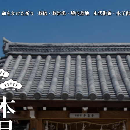
命をかけた祈り
葬儀・葬祭場・境内墓地
永代供養・水子
昌寺