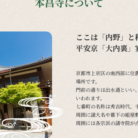
本昌寺について
ここは「内野」と
平安京「大内裏」
京都市上京区の
南西部に
位
場所です。
門前の
通りは
出水通と
いい
いわれます。
七番町の
名称は
秀吉時代、
周囲に
諸大名や
幕下の
組屋
周囲には
各宗派の
諸寺院が