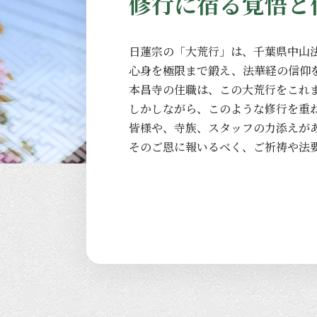
修行に宿る覚悟と
日蓮宗の
「大荒行」は、
千葉県中山
心身を
極限まで
鍛え、
法華経の
信仰
本昌寺の
住職は、
この
大荒行を
これ
しかしながら、
このような
修行を
重
皆様や、
寺族、
スタッフの
力添えが
その
ご恩に
報いるべく、
ご祈祷や
法