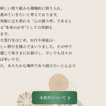
新しい
取り組みも
積極的に
取り入れ、
進めて
いきたいと
考えて
おります。
気軽に
立ち寄れる
「心の
拠り所」であると
る
“本来の
お寺”と
しての
役割も
ます。
大荒行を
はじめ、
水行や
身延山・
しい
修行を
積んでまいりました。
その
中で
通して
皆さまに
お届けし、
少し
でも
日々の
ば
幸いです。
た、
あたたかな
場所であり続けたいと
心より
本昌寺について