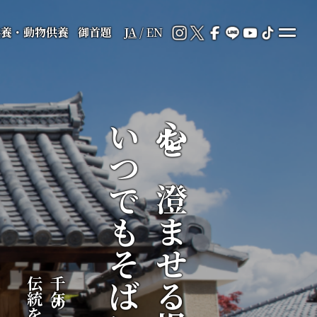
供養・動物供養
御首題
JA
/
EN
いつでもそばに
心を澄ませる場所が