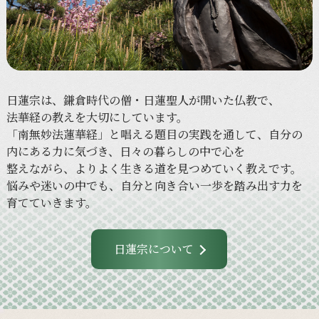
日蓮宗は、
鎌倉時代の
僧・日蓮聖人が
開いた
仏教で、
法華経の
教えを
大切に
しています。
「南無妙法蓮華経」と
唱える
題目の
実践を
通して、
自分の
内に
ある
力に
気づき、
日々の
暮らしの
中で
心を
整えながら、
より
よく
生きる
道を
見つめていく
教えです。
悩みや
迷いの
中でも、
自分と
向き合い
一歩を
踏み出す力を
育てていきます。
日蓮宗について