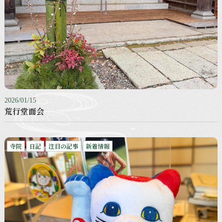
2026/01/15
荒行堂面会
寺院
日記
注目の記事
新着情報