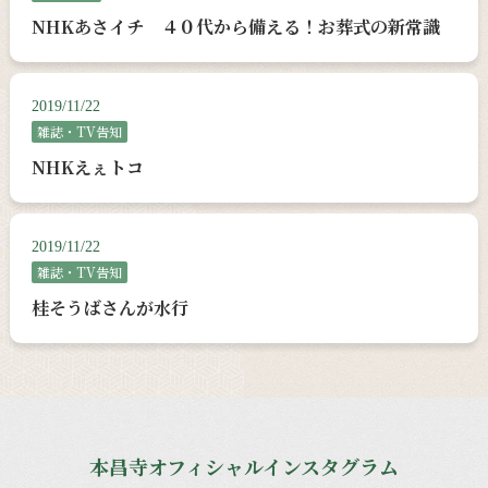
NHKあさイチ ４０代から備える！お葬式の新常識
2019/11/22
雑誌・TV告知
NHKえぇトコ
2019/11/22
雑誌・TV告知
桂そうばさんが水行
本昌寺オフィシャルインスタグラム