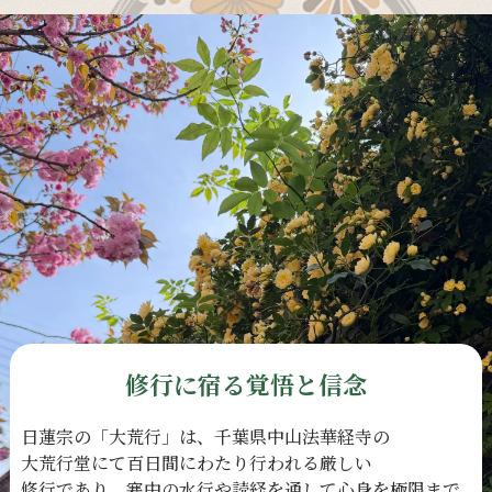
修行に宿る覚悟と信念
日蓮宗の
「大荒行」は、
千葉県中山法華経寺の
大荒行堂にて
百日間に
わたり
行われる
厳しい
修行であり、
寒中の
水行や
読経を
通して
心身を
極限まで