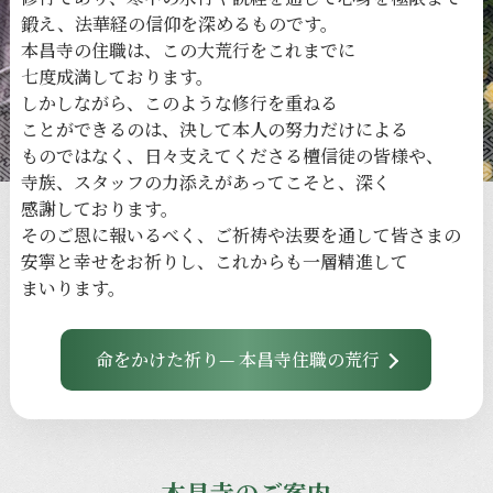
鍛え、
法華経の
信仰を
深める
ものです。
本昌寺の
住職は、
この
大荒行を
これまでに
七度成満しております。
しかしながら、
このような
修行を
重ねる
ことができるのは、
決して
本人の
努力だけに
よる
ものではなく、
日々
支えてくださる
檀信徒の
皆様や、
寺族、
スタッフの
力添えが
あってこそと、
深く
感謝しております。
その
ご恩に
報いるべく、
ご祈祷や
法要を
通して
皆さまの
安寧と
幸せを
お祈りし、
これからも
一層
精進して
まいります。
命をかけた祈り— 本昌寺住職の荒行
本昌寺のご案内