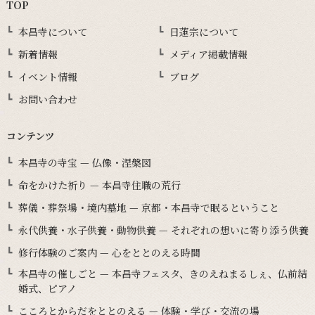
TOP
本昌寺について
日蓮宗について
新着情報
メディア掲載情報
イベント情報
ブログ
お問い合わせ
コンテンツ
本昌寺の寺宝 — 仏像・涅槃図
命をかけた祈り — 本昌寺住職の荒行
葬儀・葬祭場・境内墓地 — 京都・本昌寺で眠るということ
永代供養・水子供養・動物供養 — それぞれの想いに寄り添う供養
修行体験のご案内 — 心をととのえる時間
本昌寺の催しごと — 本昌寺フェスタ、きのえねまるしぇ、仏前結
婚式、ピアノ
こころとからだをととのえる — 体験・学び・交流の場