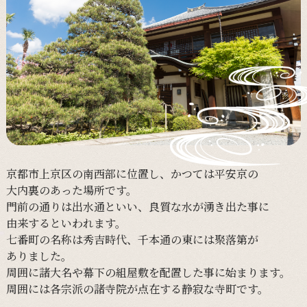
京都市上京区の
南西部に
位置し、
かつては
平安京の
大内裏の
あった
場所です。
門前の
通りは
出水通と
いい、
良質な
水が
湧き出た事に
由来すると
いわれます。
七番町の
名称は
秀吉時代、
千本通の
東には
聚落第が
ありました。
周囲に
諸大名や
幕下の
組屋敷を
配置した事に
始まります。
周囲には
各宗派の
諸寺院が
点在する
静寂な
寺町です。