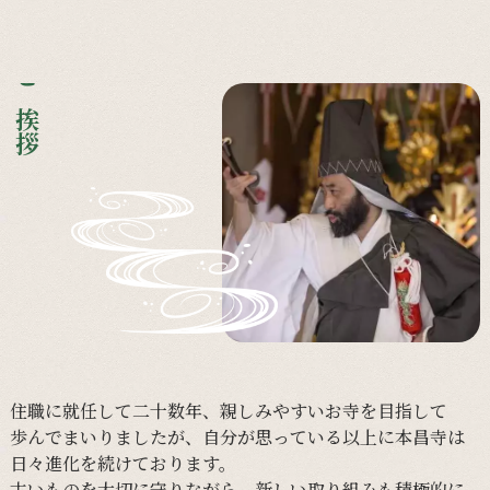
ご挨拶
住職に
就任して
二十数年、
親しみやすい
お寺を
目指して
歩んで
まいりましたが、
自分が
思っている
以上に
本昌寺は
日々
進化を
続けて
おります。
古い
ものを
大切に
守りながら、
新しい
取り組みも
積極的に