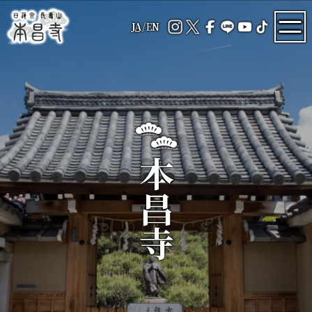
JA
/
EN
本昌寺