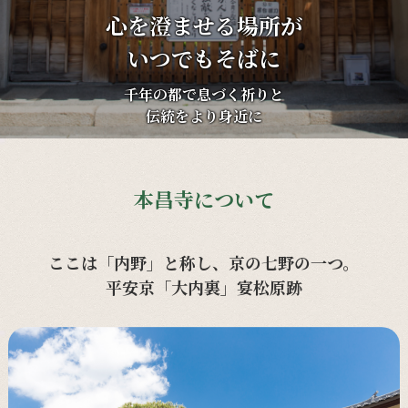
心を澄ませる場所が
いつでもそばに
千年の都で息づく祈りと
伝統をより身近に
本昌寺について
ここは「内野」と称し、京の七野の一つ。
平安京「大内裏」宴松原跡