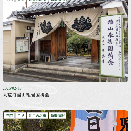
2026/02/15
大荒行帰山報告国祷会
寺院
日記
注目の記事
新着情報