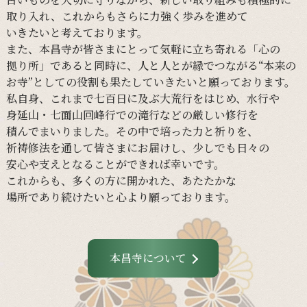
取り入れ、
これからも
さらに
力強く
歩みを
進めて
いきたいと
考えて
おります。
また、
本昌寺が
皆さまに
とって
気軽に
立ち寄れる
「心の
拠り所」であると
同時に、
人と
人とが
縁で
つながる
“本来の
お寺”と
しての
役割も
果たしていきたいと
願って
おります。
私自身、
これまで
七百日に
及ぶ大荒行を
はじめ、
水行や
身延山・
七面山回峰行での
滝行などの
厳しい
修行を
積んでまいりました。
その
中で
培った
力と
祈りを、
祈祷修法を
通して
皆さまに
お届けし、
少し
でも
日々の
安心や
支えと
なる
ことができれば
幸いです。
これからも、
多くの
方に
開かれた、
あたたかな
場所であり続けたいと
心より
願って
おります。
本昌寺について