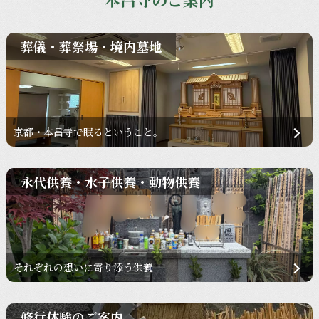
葬儀・葬祭場・境内墓地
京都・本昌寺で眠るということ。
永代供養・水子供養・動物供養
それぞれの想いに寄り添う供養
修行体験のご案内