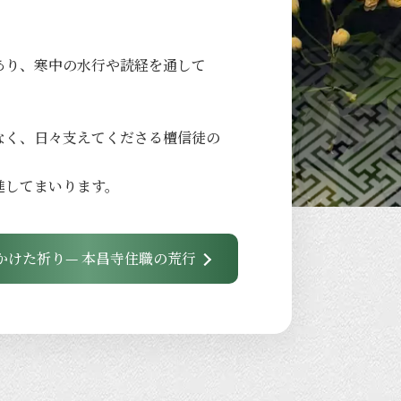
あり、
寒中の
水行や
読経を
通して
なく、
日々
支えてくださる
檀信徒の
進して
まいります。
かけた祈り— 本昌寺住職の荒行