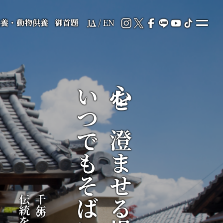
供養・動物供養
御首題
JA
/
EN
いつでもそばに
心を澄ませる場所が