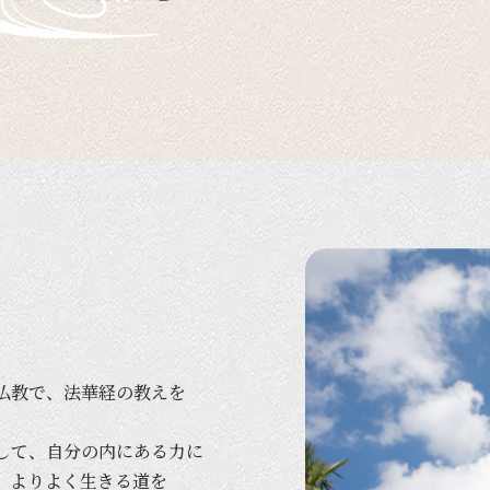
仏教で、
法華経の
教えを
して、
自分の
内に
ある
力に
、
より
よく
生きる
道を