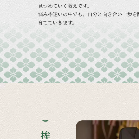
見つめていく
教えです。
悩みや
迷いの
中でも、
自分と
向き合い
一歩を
育てていきます。
ご挨拶