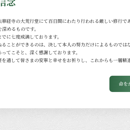
信念
法華経寺の
大荒行堂にて
百日間に
わたり
行われる
厳しい
修行で
を
深める
ものです。
までに
七度成満しております。
ねる
ことができるのは、
決して
本人の
努力だけに
よる
ものでは
あってこそと、
深く
感謝しております。
要を
通して
皆さまの
安寧と
幸せを
お祈りし、
これからも
一層
精
命を