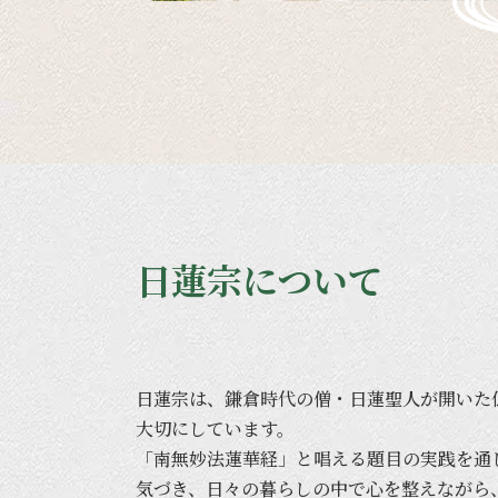
日蓮宗について
日蓮宗は、
鎌倉時代の
僧・日蓮聖人が
開いた
大切に
しています。
「南無妙法蓮華経」と
唱える
題目の
実践を
通
気づき、
日々の
暮らしの
中で
心を
整えながら