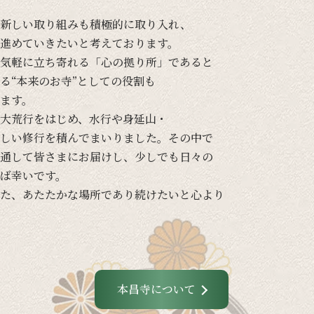
新しい
取り組みも
積極的に
取り入れ、
進めて
いきたいと
考えて
おります。
気軽に
立ち寄れる
「心の
拠り所」であると
る
“本来の
お寺”と
しての
役割も
ます。
大荒行を
はじめ、
水行や
身延山・
しい
修行を
積んでまいりました。
その
中で
通して
皆さまに
お届けし、
少し
でも
日々の
ば
幸いです。
た、
あたたかな
場所であり続けたいと
心より
本昌寺について