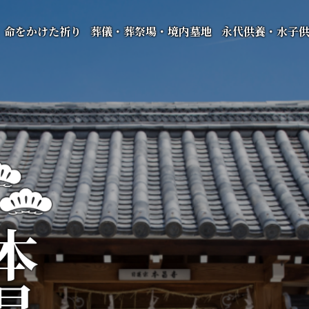
命をかけた祈り
葬儀・葬祭場・境内墓地
永代供養・水子
昌寺