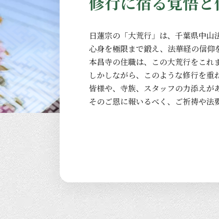
修行に宿る覚悟と
日蓮宗の
「大荒行」は、
千葉県中山
心身を
極限まで
鍛え、
法華経の
信仰
本昌寺の
住職は、
この
大荒行を
これ
しかしながら、
このような
修行を
重
皆様や、
寺族、
スタッフの
力添えが
その
ご恩に
報いるべく、
ご祈祷や
法