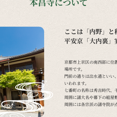
本昌寺について
ここは「内野」と
平安京「大内裏」
京都市上京区の
南西部に
位
場所です。
門前の
通りは
出水通と
いい
いわれます。
七番町の
名称は
秀吉時代、
周囲に
諸大名や
幕下の
組屋
周囲には
各宗派の
諸寺院が