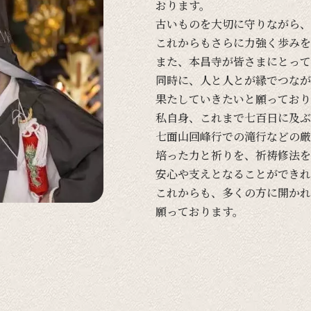
おります。
古い
ものを
大切に
守りながら、
これからも
さらに
力強く
歩みを
また、
本昌寺が
皆さまに
とって
同時に、
人と
人とが
縁で
つなが
果たしていきたいと
願って
おり
私自身、
これまで
七百日に
及ぶ
七面山回峰行での
滝行などの
厳
培った
力と
祈りを、
祈祷修法を
安心や
支えと
なる
ことができれ
これからも、
多くの
方に
開かれ
願って
おります。