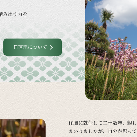
踏み出す力を
日蓮宗について
住職に
就任して
二十数年、
親し
まいりましたが、
自分が
思って