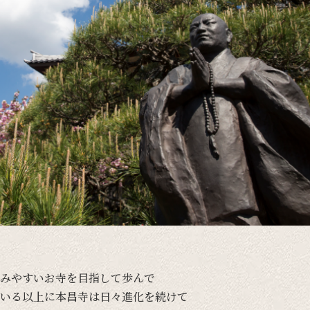
みやすい
お寺を
目指して
歩んで
いる
以上に
本昌寺は
日々
進化を
続けて