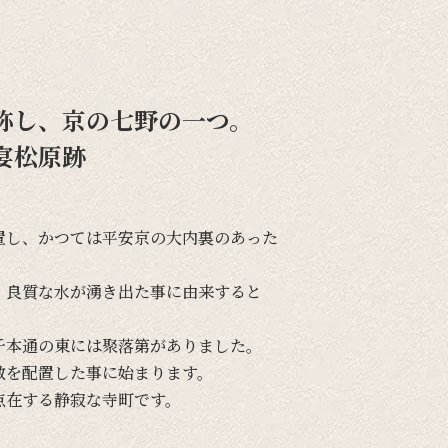
称し、京の七野の一つ。
宴松原跡
置し、
かつては
平安京の
大内裏の
あった
、
良質な
水が
湧き出た事に
由来すると
千本通の
東には
聚落第が
ありました。
敷を
配置した事に
始まります。
点在する
静寂な
寺町です。