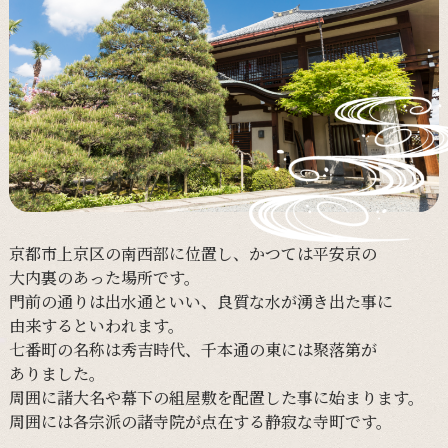
京都市上京区の
南西部に
位置し、
かつては
平安京の
大内裏の
あった
場所です。
門前の
通りは
出水通と
いい、
良質な
水が
湧き出た事に
由来すると
いわれます。
七番町の
名称は
秀吉時代、
千本通の
東には
聚落第が
ありました。
周囲に
諸大名や
幕下の
組屋敷を
配置した事に
始まります。
周囲には
各宗派の
諸寺院が
点在する
静寂な
寺町です。