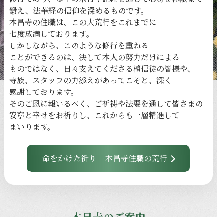
鍛え、
法華経の
信仰を
深める
ものです。
本昌寺の
住職は、
この
大荒行を
これまでに
七度成満しております。
しかしながら、
このような
修行を
重ねる
ことができるのは、
決して
本人の
努力だけに
よる
ものではなく、
日々
支えてくださる
檀信徒の
皆様や、
寺族、
スタッフの
力添えが
あってこそと、
深く
感謝しております。
その
ご恩に
報いるべく、
ご祈祷や
法要を
通して
皆さまの
安寧と
幸せを
お祈りし、
これからも
一層
精進して
まいります。
命をかけた祈り— 本昌寺住職の荒行
本昌寺のご案内