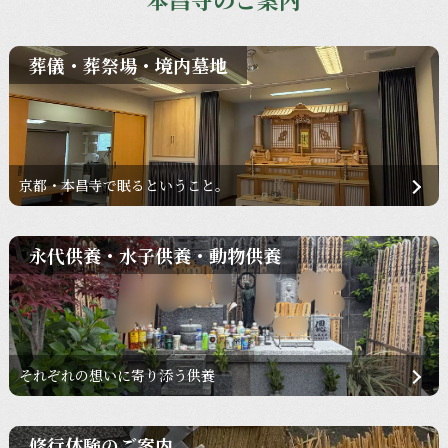
葬儀・葬祭場・境内墓地
京都・本昌寺で眠るということ。
永代供養・水子供養・動物供養
それぞれの想いに寄り添う供養
修行体験のご案内