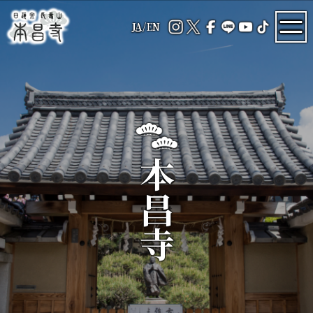
JA
/
EN
本昌寺