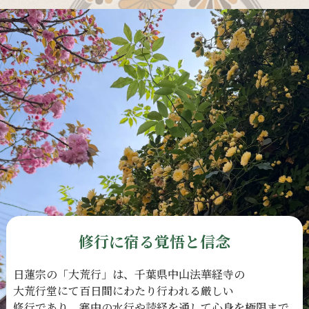
修行に宿る覚悟と信念
日蓮宗の
「大荒行」は、
千葉県中山法華経寺の
大荒行堂にて
百日間に
わたり
行われる
厳しい
修行であり、
寒中の
水行や
読経を
通して
心身を
極限まで