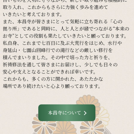
取り入れ、
これからも
さらに
力強く
歩みを
進めて
いきたいと
考えて
おります。
また、
本昌寺が
皆さまに
とって
気軽に
立ち寄れる
「心の
拠り所」であると
同時に、
人と
人とが
縁で
つながる
“本来の
お寺”と
しての
役割も
果たしていきたいと
願って
おります。
私自身、
これまで
七百日に
及ぶ大荒行を
はじめ、
水行や
身延山・
七面山回峰行での
滝行などの
厳しい
修行を
積んでまいりました。
その
中で
培った
力と
祈りを、
祈祷修法を
通して
皆さまに
お届けし、
少し
でも
日々の
安心や
支えと
なる
ことができれば
幸いです。
これからも、
多くの
方に
開かれた、
あたたかな
場所であり続けたいと
心より
願って
おります。
本昌寺について