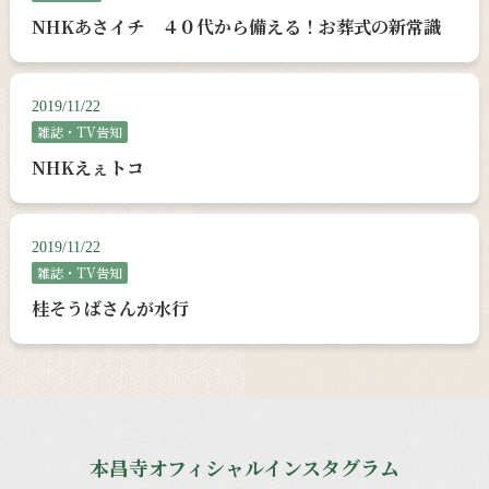
NHKあさイチ ４０代から備える！お葬式の新常識
2019/11/22
雑誌・TV告知
NHKえぇトコ
2019/11/22
雑誌・TV告知
桂そうばさんが水行
本昌寺オフィシャルインスタグラム