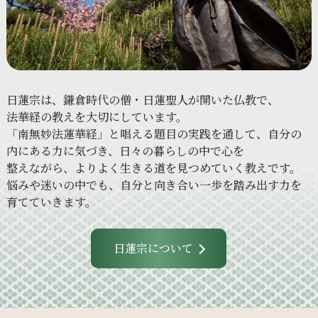
日蓮宗は、
鎌倉時代の
僧・日蓮聖人が
開いた
仏教で、
法華経の
教えを
大切に
しています。
「南無妙法蓮華経」と
唱える
題目の
実践を
通して、
自分の
内に
ある
力に
気づき、
日々の
暮らしの
中で
心を
整えながら、
より
よく
生きる
道を
見つめていく
教えです。
悩みや
迷いの
中でも、
自分と
向き合い
一歩を
踏み出す力を
育てていきます。
日蓮宗について