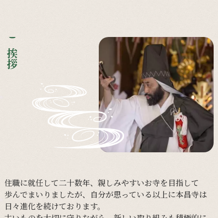
ご挨拶
住職に
就任して
二十数年、
親しみやすい
お寺を
目指して
歩んで
まいりましたが、
自分が
思っている
以上に
本昌寺は
日々
進化を
続けて
おります。
古い
ものを
大切に
守りながら、
新しい
取り組みも
積極的に