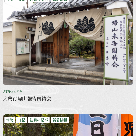
2026/02/15
大荒行帰山報告国祷会
寺院
日記
注目の記事
新着情報