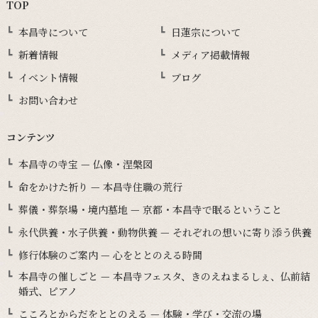
TOP
本昌寺について
日蓮宗について
新着情報
メディア掲載情報
イベント情報
ブログ
お問い合わせ
コンテンツ
本昌寺の寺宝 — 仏像・涅槃図
命をかけた祈り — 本昌寺住職の荒行
葬儀・葬祭場・境内墓地 — 京都・本昌寺で眠るということ
永代供養・水子供養・動物供養 — それぞれの想いに寄り添う供養
修行体験のご案内 — 心をととのえる時間
本昌寺の催しごと — 本昌寺フェスタ、きのえねまるしぇ、仏前結
婚式、ピアノ
こころとからだをととのえる — 体験・学び・交流の場