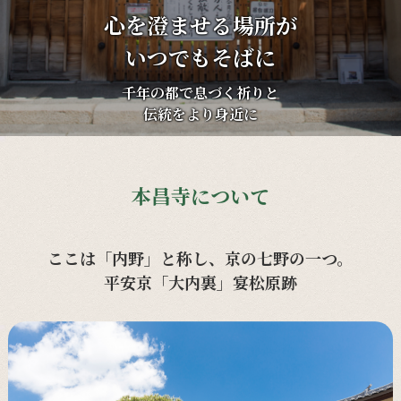
心を澄ませる場所が
いつでもそばに
千年の都で息づく祈りと
伝統をより身近に
本昌寺について
ここは「内野」と称し、京の七野の一つ。
平安京「大内裏」宴松原跡