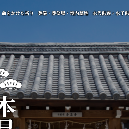
命をかけた祈り
葬儀・葬祭場・境内墓地
永代供養・水子
昌寺