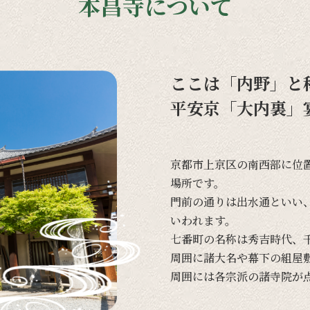
本昌寺について
ここは「内野」と
平安京「大内裏」
京都市上京区の
南西部に
位
場所です。
門前の
通りは
出水通と
いい
いわれます。
七番町の
名称は
秀吉時代、
周囲に
諸大名や
幕下の
組屋
周囲には
各宗派の
諸寺院が