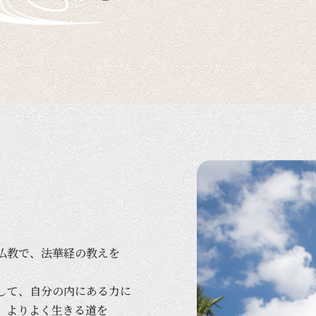
仏教で、
法華経の
教えを
して、
自分の
内に
ある
力に
、
より
よく
生きる
道を