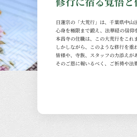
修行に宿る覚悟と
日蓮宗の
「大荒行」は、
千葉県中山
心身を
極限まで
鍛え、
法華経の
信仰
本昌寺の
住職は、
この
大荒行を
これ
しかしながら、
このような
修行を
重
皆様や、
寺族、
スタッフの
力添えが
その
ご恩に
報いるべく、
ご祈祷や
法