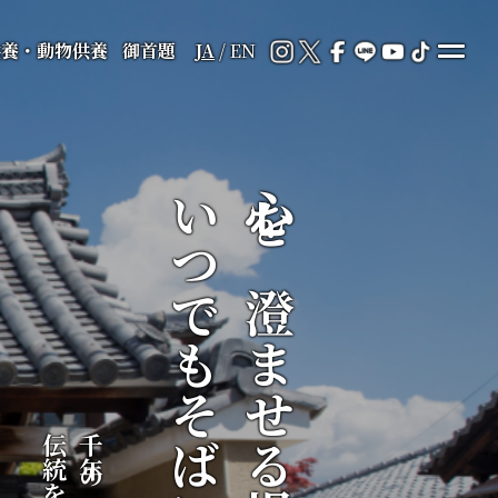
供養・動物供養
御首題
JA
/
EN
いつでもそばに
心を澄ませる場所が