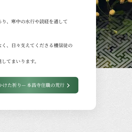
あり、
寒中の
水行や
読経を
通して
なく、
日々
支えてくださる
檀信徒の
進して
まいります。
かけた祈り— 本昌寺住職の荒行