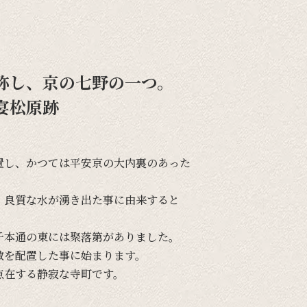
称し、京の七野の一つ。
宴松原跡
置し、
かつては
平安京の
大内裏の
あった
、
良質な
水が
湧き出た事に
由来すると
千本通の
東には
聚落第が
ありました。
敷を
配置した事に
始まります。
点在する
静寂な
寺町です。