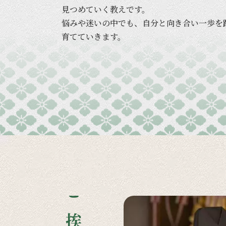
見つめていく
教えです。
悩みや
迷いの
中でも、
自分と
向き合い
一歩を
育てていきます。
ご挨拶