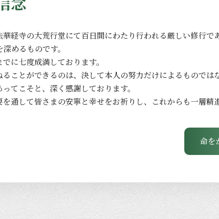
信念
法華経寺の
大荒行堂にて
百日間に
わたり
行われる
厳しい
修行で
を
深める
ものです。
までに
七度成満しております。
ねる
ことができるのは、
決して
本人の
努力だけに
よる
ものでは
あってこそと、
深く
感謝しております。
要を
通して
皆さまの
安寧と
幸せを
お祈りし、
これからも
一層
精
命を