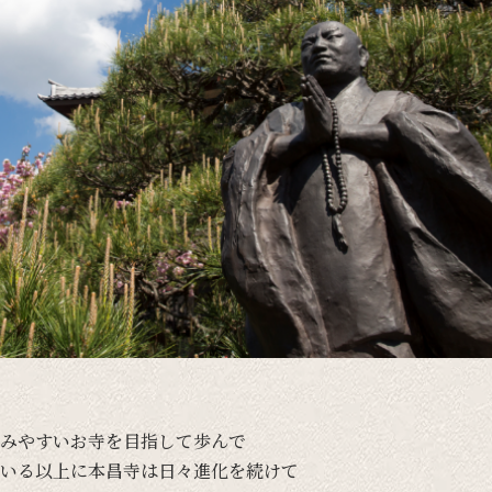
みやすい
お寺を
目指して
歩んで
いる
以上に
本昌寺は
日々
進化を
続けて