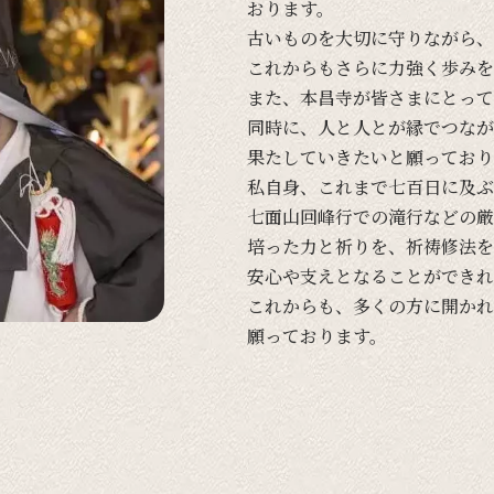
おります。
古い
ものを
大切に
守りながら、
これからも
さらに
力強く
歩みを
また、
本昌寺が
皆さまに
とって
同時に、
人と
人とが
縁で
つなが
果たしていきたいと
願って
おり
私自身、
これまで
七百日に
及ぶ
七面山回峰行での
滝行などの
厳
培った
力と
祈りを、
祈祷修法を
安心や
支えと
なる
ことができれ
これからも、
多くの
方に
開かれ
願って
おります。