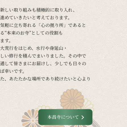
新しい
取り組みも
積極的に
取り入れ、
進めて
いきたいと
考えて
おります。
気軽に
立ち寄れる
「心の
拠り所」であると
る
“本来の
お寺”と
しての
役割も
ます。
大荒行を
はじめ、
水行や
身延山・
しい
修行を
積んでまいりました。
その
中で
通して
皆さまに
お届けし、
少し
でも
日々の
ば
幸いです。
た、
あたたかな
場所であり続けたいと
心より
本昌寺について