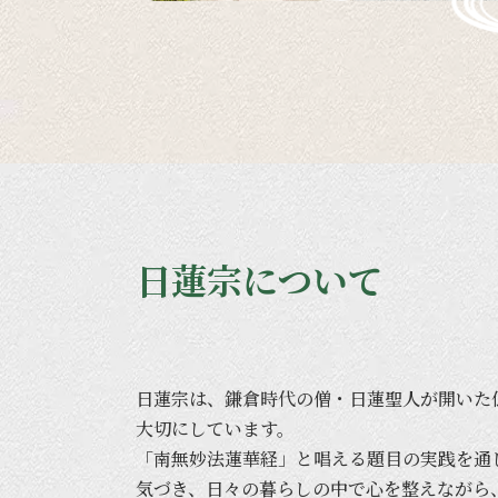
日蓮宗について
日蓮宗は、
鎌倉時代の
僧・日蓮聖人が
開いた
大切に
しています。
「南無妙法蓮華経」と
唱える
題目の
実践を
通
気づき、
日々の
暮らしの
中で
心を
整えながら