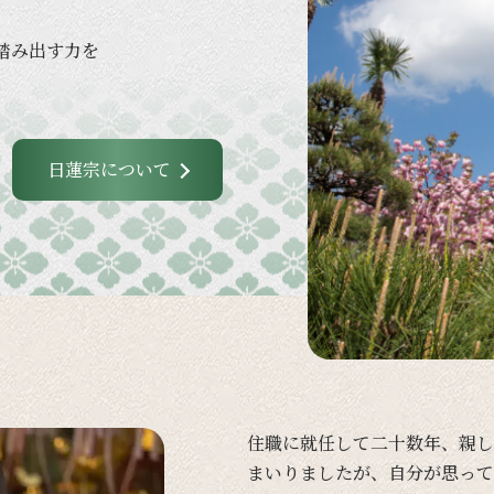
踏み出す力を
日蓮宗について
住職に
就任して
二十数年、
親し
まいりましたが、
自分が
思って