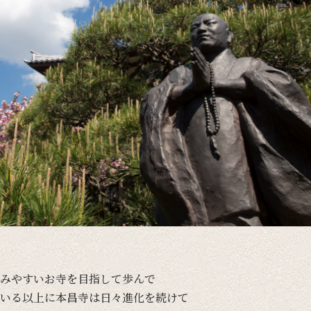
みやすい
お寺を
目指して
歩んで
いる
以上に
本昌寺は
日々
進化を
続けて