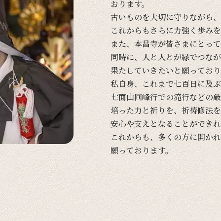
おります。
古い
ものを
大切に
守りながら、
これからも
さらに
力強く
歩みを
また、
本昌寺が
皆さまに
とって
同時に、
人と
人とが
縁で
つなが
果たしていきたいと
願って
おり
私自身、
これまで
七百日に
及ぶ
七面山回峰行での
滝行などの
厳
培った
力と
祈りを、
祈祷修法を
安心や
支えと
なる
ことができれ
これからも、
多くの
方に
開かれ
願って
おります。