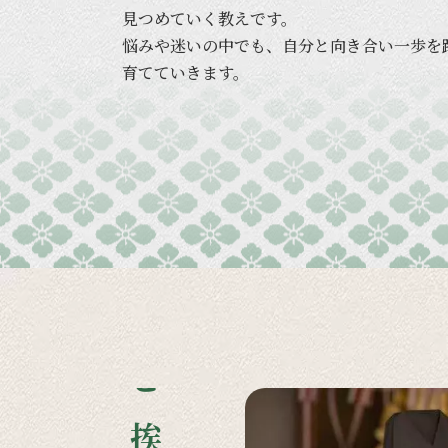
見つめていく
教えです。
悩みや
迷いの
中でも、
自分と
向き合い
一歩を
育てていきます。
ご挨拶