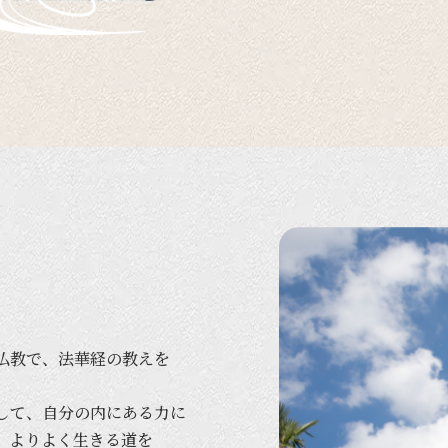
仏教で、
法華経の
教えを
して、
自分の
内に
ある
力に
、
より
よく
生きる
道を