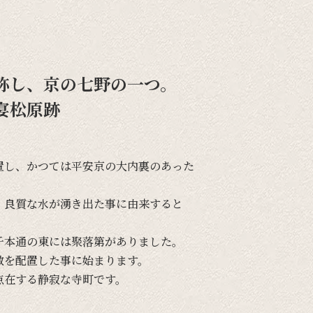
称し、京の七野の一つ。
宴松原跡
置し、
かつては
平安京の
大内裏の
あった
、
良質な
水が
湧き出た事に
由来すると
千本通の
東には
聚落第が
ありました。
敷を
配置した事に
始まります。
点在する
静寂な
寺町です。