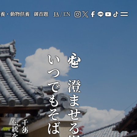
供養・動物供養
御首題
JA
/
EN
いつでもそばに
心を澄ませる場所が