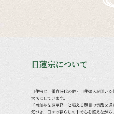
日蓮宗について
日蓮宗は、
鎌倉時代の
僧・日蓮聖人が
開いた
大切に
しています。
「南無妙法蓮華経」と
唱える
題目の
実践を
通
気づき、
日々の
暮らしの
中で
心を
整えながら