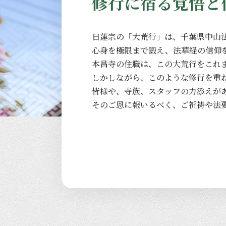
修行に宿る覚悟と
日蓮宗の
「大荒行」は、
千葉県中山
心身を
極限まで
鍛え、
法華経の
信仰
本昌寺の
住職は、
この
大荒行を
これ
しかしながら、
このような
修行を
重
皆様や、
寺族、
スタッフの
力添えが
その
ご恩に
報いるべく、
ご祈祷や
法