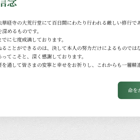
信念
法華経寺の
大荒行堂にて
百日間に
わたり
行われる
厳しい
修行で
を
深める
ものです。
までに
七度成満しております。
ねる
ことができるのは、
決して
本人の
努力だけに
よる
ものでは
あってこそと、
深く
感謝しております。
要を
通して
皆さまの
安寧と
幸せを
お祈りし、
これからも
一層
精
命を