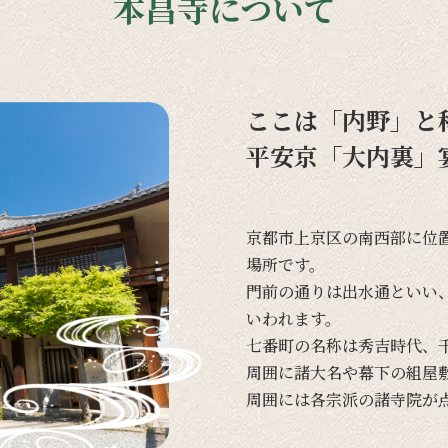
本昌寺について
ここは「内野」と
平安京「大内裏」
京都市上京区の
南西部に
位
場所です。
門前の
通りは
出水通と
いい
いわれます。
七番町の
名称は
秀吉時代、
周囲に
諸大名や
幕下の
組屋
周囲には
各宗派の
諸寺院が