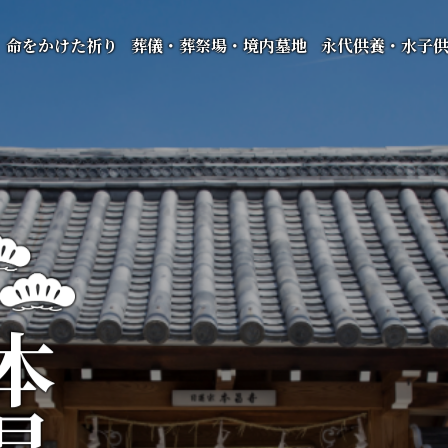
命をかけた祈り
葬儀・葬祭場・境内墓地
永代供養・水子
昌寺