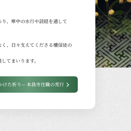
あり、
寒中の
水行や
読経を
通して
なく、
日々
支えてくださる
檀信徒の
進して
まいります。
かけた祈り— 本昌寺住職の荒行