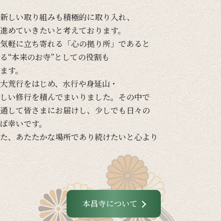
新しい
取り組みも
積極的に
取り入れ、
進めて
いきたいと
考えて
おります。
気軽に
立ち寄れる
「心の
拠り所」であると
る
“本来の
お寺”と
しての
役割も
ます。
大荒行を
はじめ、
水行や
身延山・
しい
修行を
積んでまいりました。
その
中で
通して
皆さまに
お届けし、
少し
でも
日々の
ば
幸いです。
た、
あたたかな
場所であり続けたいと
心より
本昌寺について