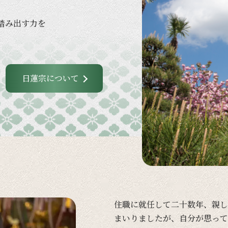
踏み出す力を
日蓮宗について
住職に
就任して
二十数年、
親し
まいりましたが、
自分が
思って