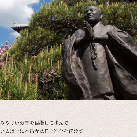
みやすい
お寺を
目指して
歩んで
いる
以上に
本昌寺は
日々
進化を
続けて