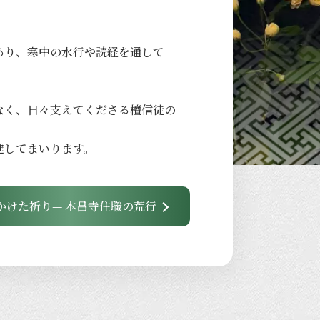
あり、
寒中の
水行や
読経を
通して
なく、
日々
支えてくださる
檀信徒の
進して
まいります。
かけた祈り— 本昌寺住職の荒行