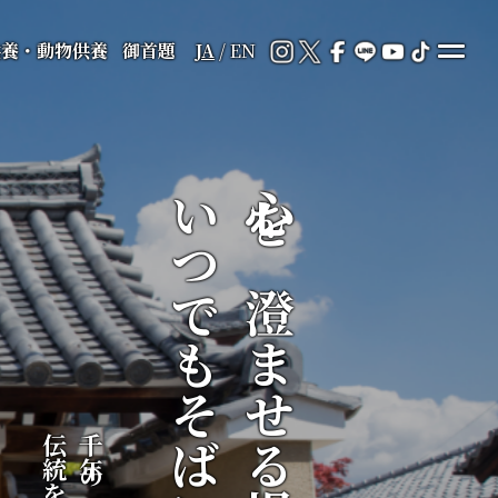
供養・動物供養
御首題
JA
/
EN
いつでもそばに
心を澄ませる場所が