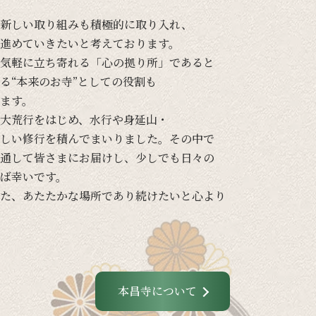
新しい
取り組みも
積極的に
取り入れ、
進めて
いきたいと
考えて
おります。
気軽に
立ち寄れる
「心の
拠り所」であると
る
“本来の
お寺”と
しての
役割も
ます。
大荒行を
はじめ、
水行や
身延山・
しい
修行を
積んでまいりました。
その
中で
通して
皆さまに
お届けし、
少し
でも
日々の
ば
幸いです。
た、
あたたかな
場所であり続けたいと
心より
本昌寺について