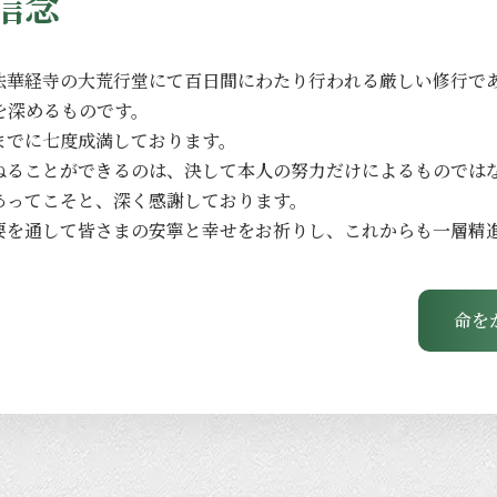
信念
法華経寺の
大荒行堂にて
百日間に
わたり
行われる
厳しい
修行で
を
深める
ものです。
までに
七度成満しております。
ねる
ことができるのは、
決して
本人の
努力だけに
よる
ものでは
あってこそと、
深く
感謝しております。
要を
通して
皆さまの
安寧と
幸せを
お祈りし、
これからも
一層
精
命を