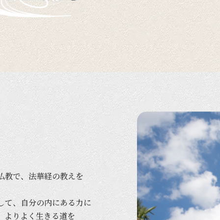
仏教で、
法華経の
教えを
して、
自分の
内に
ある
力に
、
より
よく
生きる
道を