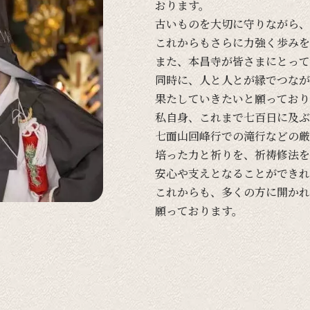
おります。
古い
ものを
大切に
守りながら、
これからも
さらに
力強く
歩みを
また、
本昌寺が
皆さまに
とって
同時に、
人と
人とが
縁で
つなが
果たしていきたいと
願って
おり
私自身、
これまで
七百日に
及ぶ
七面山回峰行での
滝行などの
厳
培った
力と
祈りを、
祈祷修法を
安心や
支えと
なる
ことができれ
これからも、
多くの
方に
開かれ
願って
おります。