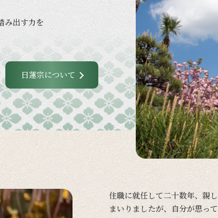
踏み出す力を
日蓮宗について
住職に
就任して
二十数年、
親し
まいりましたが、
自分が
思って