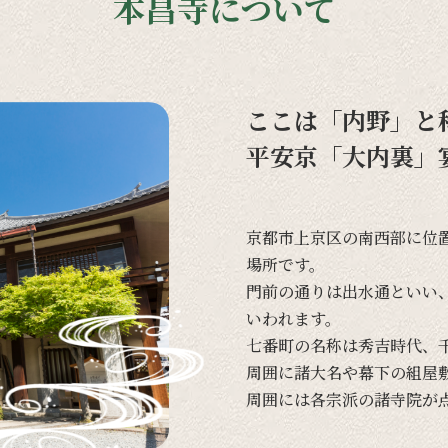
本昌寺について
ここは「内野」と
平安京「大内裏」
京都市上京区の
南西部に
位
場所です。
門前の
通りは
出水通と
いい
いわれます。
七番町の
名称は
秀吉時代、
周囲に
諸大名や
幕下の
組屋
周囲には
各宗派の
諸寺院が