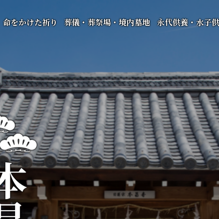
命をかけた祈り
葬儀・葬祭場・境内墓地
永代供養・水子
昌寺