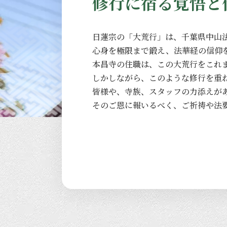
修行に宿る覚悟と
日蓮宗の
「大荒行」は、
千葉県中山
心身を
極限まで
鍛え、
法華経の
信仰
本昌寺の
住職は、
この
大荒行を
これ
しかしながら、
このような
修行を
重
皆様や、
寺族、
スタッフの
力添えが
その
ご恩に
報いるべく、
ご祈祷や
法