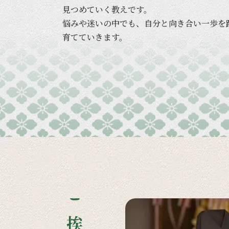
見つめていく
教えです。
悩みや
迷いの
中でも、
自分と
向き合い
一歩を
育てていきます。
ご挨拶