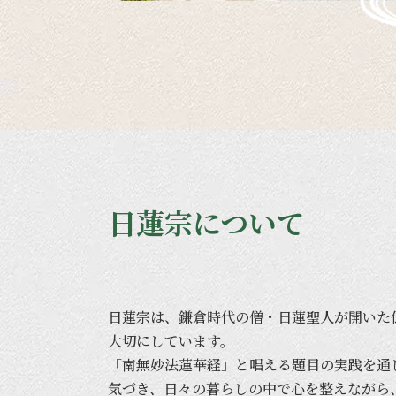
日蓮宗について
日蓮宗は、
鎌倉時代の
僧・日蓮聖人が
開いた
大切に
しています。
「南無妙法蓮華経」と
唱える
題目の
実践を
通
気づき、
日々の
暮らしの
中で
心を
整えながら