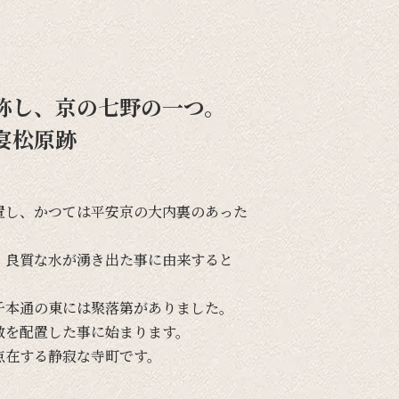
称し、京の七野の一つ。
宴松原跡
置し、
かつては
平安京の
大内裏の
あった
、
良質な
水が
湧き出た事に
由来すると
千本通の
東には
聚落第が
ありました。
敷を
配置した事に
始まります。
点在する
静寂な
寺町です。