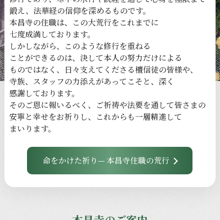
鍛え、
法華経の
信仰を
深める
ものです。
本昌寺の
住職は、
この
大荒行を
これまでに
七度成満しております。
しかしながら、
このような
修行を
重ねる
ことができるのは、
決して
本人の
努力だけに
よる
ものではなく、
日々
支えてくださる
檀信徒の
皆様や、
寺族、
スタッフの
力添えが
あってこそと、
深く
感謝しております。
その
ご恩に
報いるべく、
ご祈祷や
法要を
通して
皆さまの
安寧と
幸せを
お祈りし、
これからも
一層
精進して
まいります。
命をかけた祈り— 本昌寺住職の荒行
本昌寺のご案内