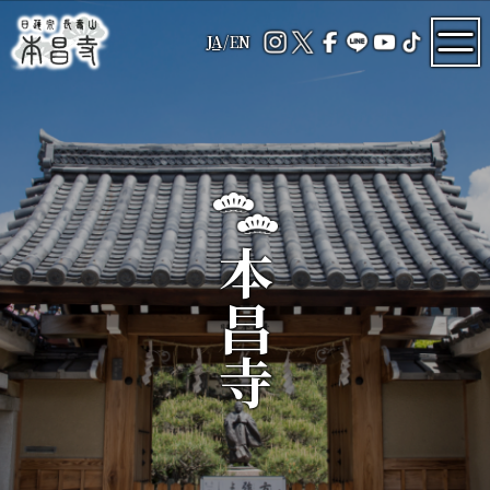
JA
/
EN
本昌寺