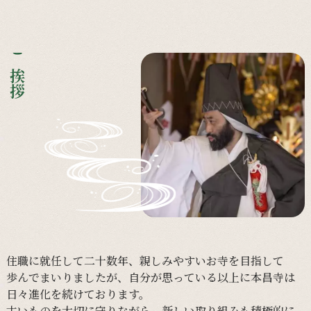
ご挨拶
住職に
就任して
二十数年、
親しみやすい
お寺を
目指して
歩んで
まいりましたが、
自分が
思っている
以上に
本昌寺は
日々
進化を
続けて
おります。
古い
ものを
大切に
守りながら、
新しい
取り組みも
積極的に