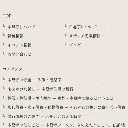
TOP
本昌寺について
日蓮宗について
新着情報
メディア掲載情報
イベント情報
ブログ
お問い合わせ
コンテンツ
本昌寺の寺宝 — 仏像・涅槃図
命をかけた祈り — 本昌寺住職の荒行
葬儀・葬祭場・境内墓地 — 京都・本昌寺で眠るということ
永代供養・水子供養・動物供養 — それぞれの想いに寄り添う供養
修行体験のご案内 — 心をととのえる時間
本昌寺の催しごと — 本昌寺フェスタ、きのえねまるしぇ、仏前結