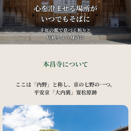
心を澄ませる場所が
いつでもそばに
千年の都で息づく祈りと
伝統をより身近に
本昌寺について
ここは「内野」と称し、京の七野の一つ。
平安京「大内裏」宴松原跡