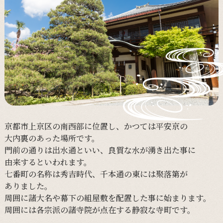
京都市上京区の
南西部に
位置し、
かつては
平安京の
大内裏の
あった
場所です。
門前の
通りは
出水通と
いい、
良質な
水が
湧き出た事に
由来すると
いわれます。
七番町の
名称は
秀吉時代、
千本通の
東には
聚落第が
ありました。
周囲に
諸大名や
幕下の
組屋敷を
配置した事に
始まります。
周囲には
各宗派の
諸寺院が
点在する
静寂な
寺町です。