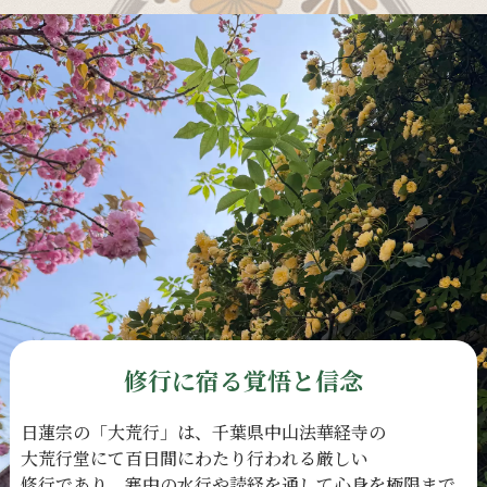
修行に宿る覚悟と信念
日蓮宗の
「大荒行」は、
千葉県中山法華経寺の
大荒行堂にて
百日間に
わたり
行われる
厳しい
修行であり、
寒中の
水行や
読経を
通して
心身を
極限まで