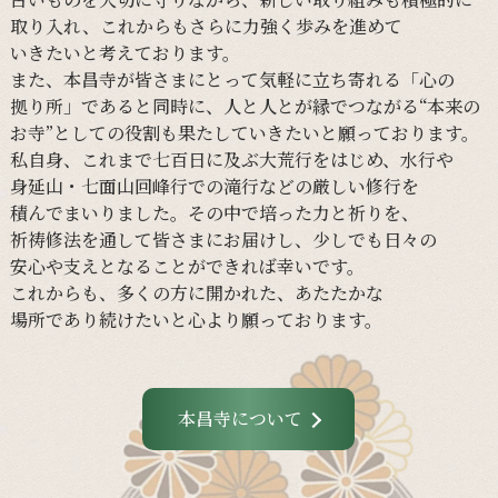
取り入れ、
これからも
さらに
力強く
歩みを
進めて
いきたいと
考えて
おります。
また、
本昌寺が
皆さまに
とって
気軽に
立ち寄れる
「心の
拠り所」であると
同時に、
人と
人とが
縁で
つながる
“本来の
お寺”と
しての
役割も
果たしていきたいと
願って
おります。
私自身、
これまで
七百日に
及ぶ大荒行を
はじめ、
水行や
身延山・
七面山回峰行での
滝行などの
厳しい
修行を
積んでまいりました。
その
中で
培った
力と
祈りを、
祈祷修法を
通して
皆さまに
お届けし、
少し
でも
日々の
安心や
支えと
なる
ことができれば
幸いです。
これからも、
多くの
方に
開かれた、
あたたかな
場所であり続けたいと
心より
願って
おります。
本昌寺について