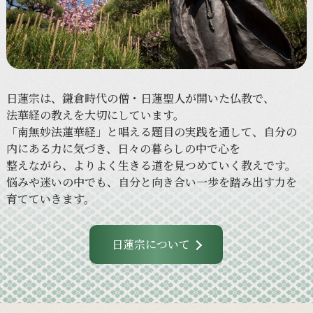
日蓮宗は、
鎌倉時代の
僧・日蓮聖人が
開いた
仏教で、
法華経の
教えを
大切に
しています。
「南無妙法蓮華経」と
唱える
題目の
実践を
通して、
自分の
内に
ある
力に
気づき、
日々の
暮らしの
中で
心を
整えながら、
より
よく
生きる
道を
見つめていく
教えです。
悩みや
迷いの
中でも、
自分と
向き合い
一歩を
踏み出す力を
育てていきます。
日蓮宗について