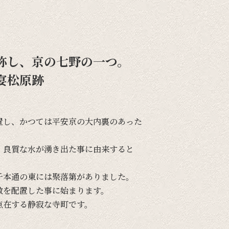
称し、京の七野の一つ。
宴松原跡
置し、
かつては
平安京の
大内裏の
あった
、
良質な
水が
湧き出た事に
由来すると
千本通の
東には
聚落第が
ありました。
敷を
配置した事に
始まります。
点在する
静寂な
寺町です。