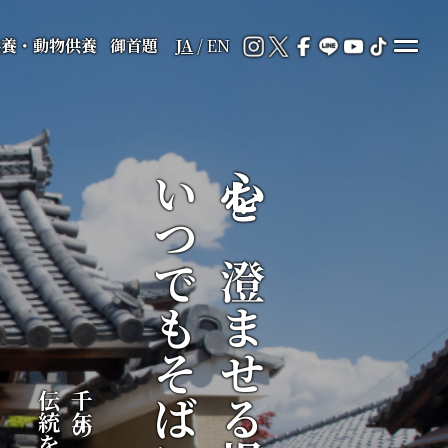
供養・動物供養
御首題
JA
/
EN
いつでもそばに
心を澄ませる場所が