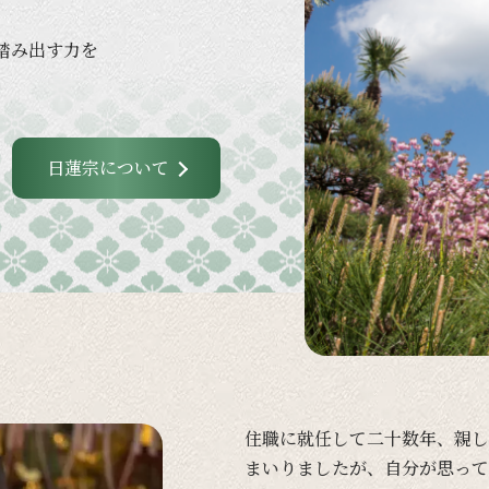
踏み出す力を
日蓮宗について
住職に
就任して
二十数年、
親し
まいりましたが、
自分が
思って