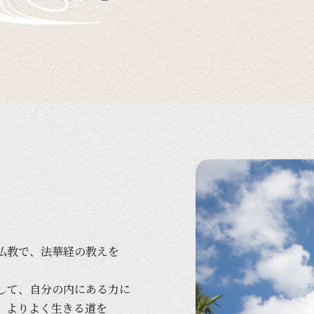
仏教で、
法華経の
教えを
して、
自分の
内に
ある
力に
、
より
よく
生きる
道を