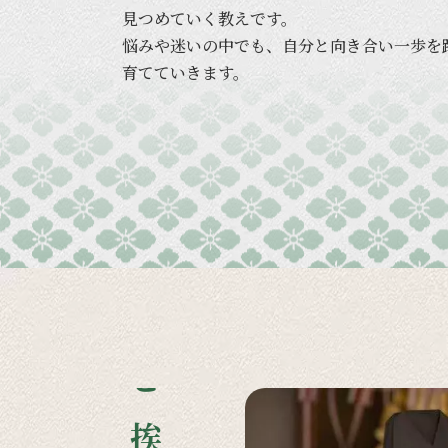
見つめていく
教えです。
悩みや
迷いの
中でも、
自分と
向き合い
一歩を
育てていきます。
ご挨拶