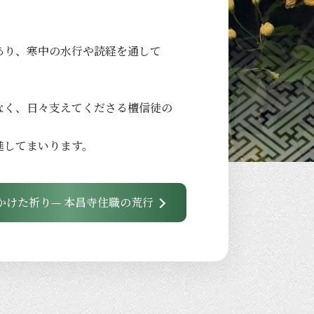
あり、
寒中の
水行や
読経を
通して
なく、
日々
支えてくださる
檀信徒の
進して
まいります。
かけた祈り— 本昌寺住職の荒行