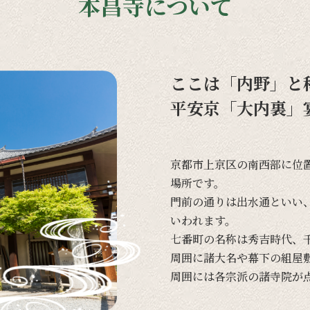
本昌寺について
ここは「内野」と
平安京「大内裏」
京都市上京区の
南西部に
位
場所です。
門前の
通りは
出水通と
いい
いわれます。
七番町の
名称は
秀吉時代、
周囲に
諸大名や
幕下の
組屋
周囲には
各宗派の
諸寺院が