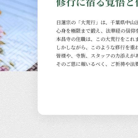
修行に宿る覚悟と
日蓮宗の
「大荒行」は、
千葉県中山
心身を
極限まで
鍛え、
法華経の
信仰
本昌寺の
住職は、
この
大荒行を
これ
しかしながら、
このような
修行を
重
皆様や、
寺族、
スタッフの
力添えが
その
ご恩に
報いるべく、
ご祈祷や
法