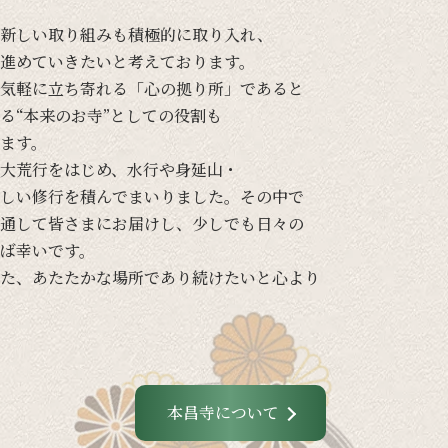
新しい
取り組みも
積極的に
取り入れ、
進めて
いきたいと
考えて
おります。
気軽に
立ち寄れる
「心の
拠り所」であると
る
“本来の
お寺”と
しての
役割も
ます。
大荒行を
はじめ、
水行や
身延山・
しい
修行を
積んでまいりました。
その
中で
通して
皆さまに
お届けし、
少し
でも
日々の
ば
幸いです。
た、
あたたかな
場所であり続けたいと
心より
本昌寺について