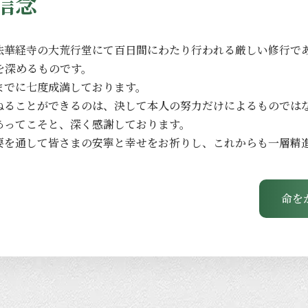
信念
法華経寺の
大荒行堂にて
百日間に
わたり
行われる
厳しい
修行で
を
深める
ものです。
までに
七度成満しております。
ねる
ことができるのは、
決して
本人の
努力だけに
よる
ものでは
あってこそと、
深く
感謝しております。
要を
通して
皆さまの
安寧と
幸せを
お祈りし、
これからも
一層
精
命を