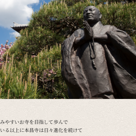
みやすい
お寺を
目指して
歩んで
いる
以上に
本昌寺は
日々
進化を
続けて