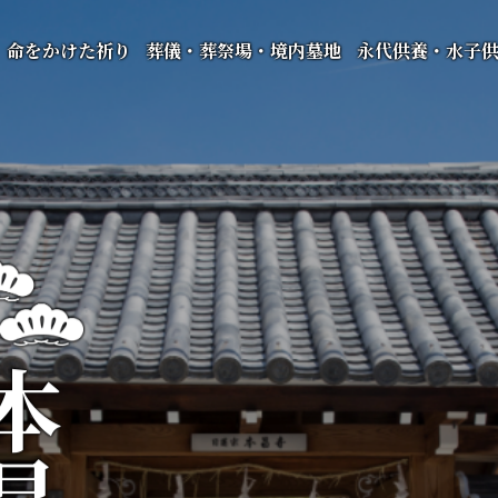
命をかけた祈り
葬儀・葬祭場・境内墓地
永代供養・水子
昌寺