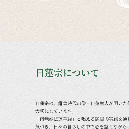
日蓮宗について
日蓮宗は、
鎌倉時代の
僧・日蓮聖人が
開いた
大切に
しています。
「南無妙法蓮華経」と
唱える
題目の
実践を
通
気づき、
日々の
暮らしの
中で
心を
整えながら