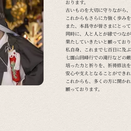
おります。
古い
ものを
大切に
守りながら、
これからも
さらに
力強く
歩みを
また、
本昌寺が
皆さまに
とって
同時に、
人と
人とが
縁で
つなが
果たしていきたいと
願って
おり
私自身、
これまで
七百日に
及ぶ
七面山回峰行での
滝行などの
厳
培った
力と
祈りを、
祈祷修法を
安心や
支えと
なる
ことができれ
これからも、
多くの
方に
開かれ
願って
おります。