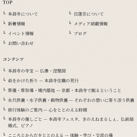
TOP
本昌寺について
日蓮宗について
新着情報
メディア掲載情報
イベント情報
ブログ
お問い合わせ
コンテンツ
本昌寺の寺宝 — 仏像・涅槃図
命をかけた祈り — 本昌寺住職の荒行
葬儀・葬祭場・境内墓地 — 京都・本昌寺で眠るということ
永代供養・水子供養・動物供養 — それぞれの想いに寄り添う供養
修行体験のご案内 — 心をととのえる時間
本昌寺の催しごと — 本昌寺フェスタ、きのえねまるしぇ、仏前結
婚式、ピアノ
こころとからだをととのえる — 体験・学び・交流の場