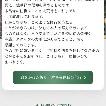
鍛え、
法華経の
信仰を
深める
ものです。
本昌寺の
住職は、
この
大荒行を
これまでに
七度成満しております。
しかしながら、
このような
修行を
重ねる
ことができるのは、
決して
本人の
努力だけに
よる
ものではなく、
日々
支えてくださる
檀信徒の
皆様や、
寺族、
スタッフの
力添えが
あってこそと、
深く
感謝しております。
その
ご恩に
報いるべく、
ご祈祷や
法要を
通して
皆さまの
安寧と
幸せを
お祈りし、
これからも
一層
精進して
まいります。
命をかけた祈り— 本昌寺住職の荒行
本昌寺のご案内