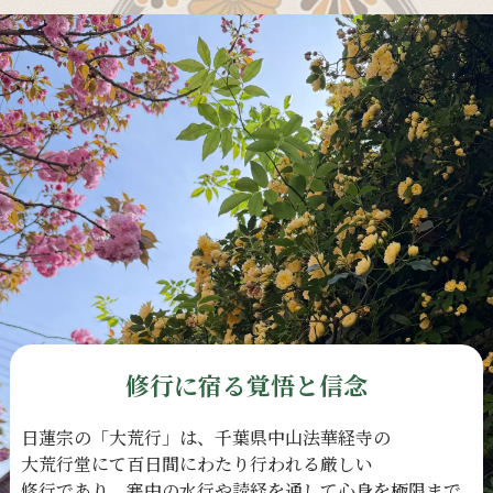
修行に宿る覚悟と信念
日蓮宗の
「大荒行」は、
千葉県中山法華経寺の
大荒行堂にて
百日間に
わたり
行われる
厳しい
修行であり、
寒中の
水行や
読経を
通して
心身を
極限まで