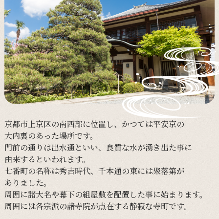
京都市上京区の
南西部に
位置し、
かつては
平安京の
大内裏の
あった
場所です。
門前の
通りは
出水通と
いい、
良質な
水が
湧き出た事に
由来すると
いわれます。
七番町の
名称は
秀吉時代、
千本通の
東には
聚落第が
ありました。
周囲に
諸大名や
幕下の
組屋敷を
配置した事に
始まります。
周囲には
各宗派の
諸寺院が
点在する
静寂な
寺町です。