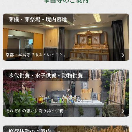
葬儀・葬祭場・境内墓地
京都・本昌寺で眠るということ。
永代供養・水子供養・動物供養
それぞれの想いに寄り添う供養
修行体験のご案内