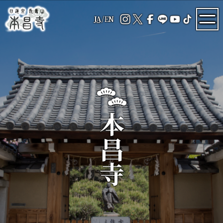
JA
/
EN
本昌寺