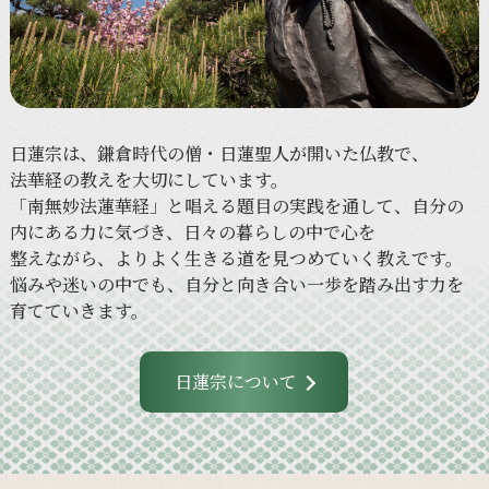
日蓮宗は、
鎌倉時代の
僧・日蓮聖人が
開いた
仏教で、
法華経の
教えを
大切に
しています。
「南無妙法蓮華経」と
唱える
題目の
実践を
通して、
自分の
内に
ある
力に
気づき、
日々の
暮らしの
中で
心を
整えながら、
より
よく
生きる
道を
見つめていく
教えです。
悩みや
迷いの
中でも、
自分と
向き合い
一歩を
踏み出す力を
育てていきます。
日蓮宗について