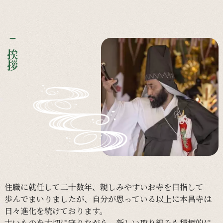
ご挨拶
住職に
就任して
二十数年、
親しみやすい
お寺を
目指して
歩んで
まいりましたが、
自分が
思っている
以上に
本昌寺は
日々
進化を
続けて
おります。
古い
ものを
大切に
守りながら、
新しい
取り組みも
積極的に