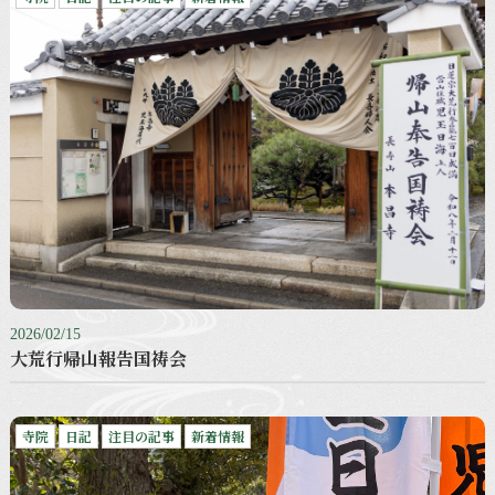
2026/02/15
大荒行帰山報告国祷会
寺院
日記
注目の記事
新着情報