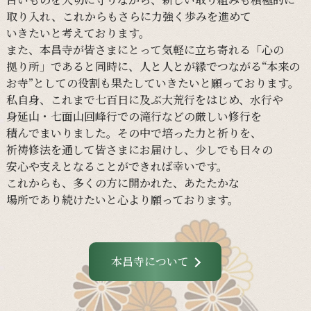
取り入れ、
これからも
さらに
力強く
歩みを
進めて
いきたいと
考えて
おります。
また、
本昌寺が
皆さまに
とって
気軽に
立ち寄れる
「心の
拠り所」であると
同時に、
人と
人とが
縁で
つながる
“本来の
お寺”と
しての
役割も
果たしていきたいと
願って
おります。
私自身、
これまで
七百日に
及ぶ大荒行を
はじめ、
水行や
身延山・
七面山回峰行での
滝行などの
厳しい
修行を
積んでまいりました。
その
中で
培った
力と
祈りを、
祈祷修法を
通して
皆さまに
お届けし、
少し
でも
日々の
安心や
支えと
なる
ことができれば
幸いです。
これからも、
多くの
方に
開かれた、
あたたかな
場所であり続けたいと
心より
願って
おります。
本昌寺について