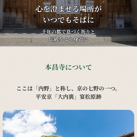
心を澄ませる場所が
いつでもそばに
千年の都で息づく祈りと
伝統をより身近に
本昌寺について
ここは「内野」と称し、京の七野の一つ。
平安京「大内裏」宴松原跡